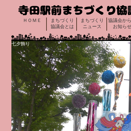
ＨＯＭＥ
まちづくり
まちづくり
協議会か
協議会とは
ニュース
お知ら
七夕飾り