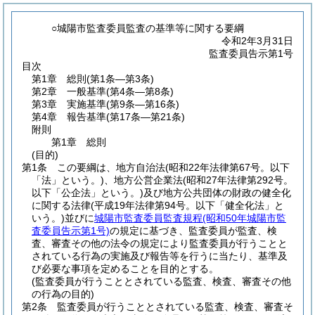
○城陽市監査委員監査の基準等に関する要綱
令和2年3月31日
監査委員告示第1号
目次
第1章
総則
(第1条―第3条)
第2章
一般基準
(第4条―第8条)
第3章
実施基準
(第9条―第16条)
第4章
報告基準
(第17条―第21条)
附則
第1章
総則
(目的)
第1条
この要綱は、地方自治法
(昭和22年法律第67号。以下
「法」という。)
、地方公営企業法
(昭和27年法律第292号。
以下「公企法」という。)
及び地方公共団体の財政の健全化
に関する法律
(平成19年法律第94号。以下「健全化法」と
いう。)
並びに
城陽市監査委員監査規程
(昭和50年城陽市監
査委員告示第1号)
の規定に基づき、監査委員が監査、検
査、審査その他の法令の規定により監査委員が行うことと
されている行為の実施及び報告等を行うに当たり、基準及
び必要な事項を定めることを目的とする。
(監査委員が行うこととされている監査、検査、審査その他
の行為の目的)
第2条
監査委員が行うこととされている監査、検査、審査そ