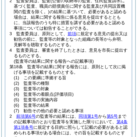
2
監査委員は、監査
(公金の収納等の監査、住民監査請求に
基づく監査、職員の賠償責任に関する監査及び共同設置機
関の監査を除く。)
の結果に基づいて、必要があると認める
場合は、結果に関する報告に係る意見を提出するととも
に、当該報告のうち特に措置を講ずる必要があると認める
事項については勧告することができる。
3
監査委員は、原則として、
前項
に規定する意見の提出又は
勧告の前に、監査等の対象となった組織の長等から弁明、
見解等を聴取するものとする。
4
監査委員は、審査を終了したときは、意見を市長に提出す
るものとする。
(監査等の結果に関する報告への記載事項)
第18条
監査等の結果に関する報告には、原則として次に掲
げる事項を記載するものとする。
(1)
この要綱に準拠する旨
(2)
監査等の種類
(3)
監査等の対象
(4)
監査等の着眼点
(評価項目)
(5)
監査等の実施内容
(6)
監査等の結果
(7)
勧告その他の必要と認める事項
2
前項第6号
の監査等の結果には、
同項第1号
から
第5号
まで
の記載事項のとおり監査等を実施した限りにおいて、
第4条
第1項各号
に規定する目的に照らして記載の必要があると認
められる事項がある場合には、その旨を記載するものとす