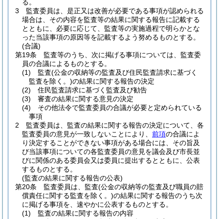
る。
3
監査委員は、是正又は改善が必要である事項が認められる
場合は、その内容を監査等の結果に関する報告に記載する
とともに、必要に応じて、監査等の実施過程で明らかとな
った当該事項の原因等を記載するよう努めるものとする。
(合議)
第19条
監査等のうち、次に掲げる事項については、監査委
員の合議によるものとする。
(1)
監査
(公金の収納等の監査及び住民監査請求に基づく
監査を除く。)
の結果に関する報告の決定
(2)
住民監査請求に基づく監査及び勧告
(3)
審査の結果に関する意見の決定
(4)
その他法令で監査委員の合議が必要と定められている
事項
2
監査委員は、監査の結果に関する報告の決定について、各
監査委員の意見が一致しないことにより、
前項
の合議によ
り決定することができない事項がある場合には、その旨及
び当該事項についての各監査委員の意見を議会及び市長並
びに関係のある委員会又は委員に提出するとともに、公表
するものとする。
(監査の結果に関する報告の公表)
第20条
監査委員は、監査
(公金の収納等の監査及び職員の賠
償責任に関する監査を除く。)
の結果に関する報告のうち次
に掲げる事項を、速やかに公表するものとする。
(1)
監査の結果に関する報告の内容