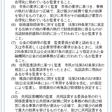
合理化に努めているか監査すること。
(5)
市長の要求に基づく監査 市長の要求に基づき、事務
の執行が適法かつ正確で、及び最少の経費で最大の効果
を挙げるものであり、並びに本市がその組織及び運営の
合理化に努めているか監査すること。
(6)
財政援助団体等に対する監査 法第199条第7項に規定
する出納その他の事務の執行で財政的援助に係るものが
当該財政的援助の目的に沿って行われているか監査する
こと。
(7)
公金の収納等の監査 監査委員が必要と認めるとき、
又は市長若しくは企業管理者の要求があるときに、法第
235条第2項又は公企法第27条の規定により指定された金
融機関の公金の出納事務が正確に行われているか監査す
ること。
(8)
住民監査請求に基づく監査 市民が法第242条第1項の
規定による監査請求を行ったときに、当該請求に理由が
あるか等を監査すること。
(9)
職員の賠償責任に関する監査 法第243条の2の8第3
項
(公企法第34条において準用する場合を含む。)
の規定
により監査し、賠償責任の有無及び賠償額を決定するこ
と。
(10)
共同設置機関の監査 共同設置する委員会等の行う
関係普通地方公共団体の財務に関する事務の執行及び経
営に係る事業の管理が適法かつ正確で、及び最少の経費
で最大の効果を挙げるものであり、並びに共同設置する