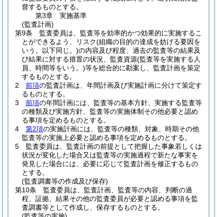
督するものとする。
第3章
実施基準
(監査計画)
第9条
監査委員は、監査等を効率的かつ効果的に実施するこ
とができるよう、リスク
(組織の目的の達成を妨げる要因を
いう。以下同じ。)
の内容及び程度、過去の監査等の結果及
び結果に対する措置の状況、監査資源
(監査等を実施する人
員、時間等をいう。)
等を総合的に勘案し、監査計画を策定
するものとする。
2
前項
の監査計画は、年間計画及び実施計画に分けて策定す
るものとする。
3
前項
の年間計画には、監査等の基本方針、実施する監査等
の種類及び実施方針、監査等の実施体制その他必要と認め
る事項を定めるものとする。
4
第2項
の実施計画には、監査等の種類、対象、時期その他
監査等の実施上必要と認める事項を定めるものとする。
5
監査委員は、監査計画の前提として把握した事象若しくは
状況が変化した場合又は監査等の実施過程で新たな事実を
発見した場合には、必要に応じて監査計画を修正するもの
とする。
(監査調書等の作成及び保存)
第10条
監査委員は、監査計画、監査等の内容、判断の過
程、証拠、結果その他の監査委員が必要と認める事項を監
査調書等として作成し、保存するものとする。
(監査等の実施)