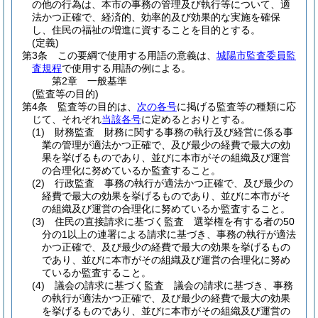
の他の行為は、本市の事務の管理及び執行等について、適
法かつ正確で、経済的、効率的及び効果的な実施を確保
し、住民の福祉の増進に資することを目的とする。
(定義)
第3条
この要綱で使用する用語の意義は、
城陽市監査委員監
査規程
で使用する用語の例による。
第2章
一般基準
(監査等の目的)
第4条
監査等の目的は、
次の各号
に掲げる監査等の種類に応
じて、それぞれ
当該各号
に定めるとおりとする。
(1)
財務監査 財務に関する事務の執行及び経営に係る事
業の管理が適法かつ正確で、及び最少の経費で最大の効
果を挙げるものであり、並びに本市がその組織及び運営
の合理化に努めているか監査すること。
(2)
行政監査 事務の執行が適法かつ正確で、及び最少の
経費で最大の効果を挙げるものであり、並びに本市がそ
の組織及び運営の合理化に努めているか監査すること。
(3)
住民の直接請求に基づく監査 選挙権を有する者の50
分の1以上の連署による請求に基づき、事務の執行が適法
かつ正確で、及び最少の経費で最大の効果を挙げるもの
であり、並びに本市がその組織及び運営の合理化に努め
ているか監査すること。
(4)
議会の請求に基づく監査 議会の請求に基づき、事務
の執行が適法かつ正確で、及び最少の経費で最大の効果
を挙げるものであり、並びに本市がその組織及び運営の