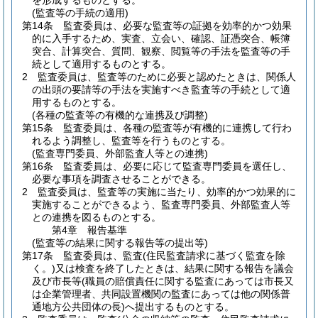
を形成するものとする。
(監査等の手続の適用)
第14条
監査委員は、必要な監査等の証拠を効率的かつ効果
的に入手するため、実査、立会い、確認、証憑突合、帳簿
突合、計算突合、質問、観察、閲覧等の手法を監査等の手
続として適用するものとする。
2
監査委員は、監査等のために必要と認めたときは、関係人
の出頭の要請等の手法を実施すべき監査等の手続として適
用するものとする。
(各種の監査等の有機的な連携及び調整)
第15条
監査委員は、各種の監査等が有機的に連携して行わ
れるよう調整し、監査等を行うものとする。
(監査専門委員、外部監査人等との連携)
第16条
監査委員は、必要に応じて監査専門委員を選任し、
必要な事項を調査させることができる。
2
監査委員は、監査等の実施に当たり、効率的かつ効果的に
実施することができるよう、監査専門委員、外部監査人等
との連携を図るものとする。
第4章
報告基準
(監査等の結果に関する報告等の提出等)
第17条
監査委員は、監査
(住民監査請求に基づく監査を除
く。)
又は検査を終了したときは、結果に関する報告を議会
及び市長等
(職員の賠償責任に関する監査にあっては市長又
は企業管理者、共同設置機関の監査にあっては他の関係普
通地方公共団体の長)
へ提出するものとする。