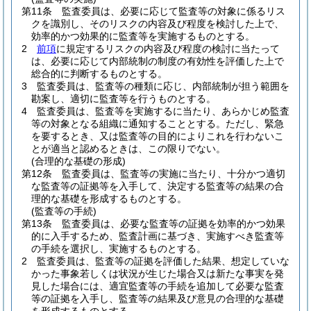
第11条
監査委員は、必要に応じて監査等の対象に係るリス
クを識別し、そのリスクの内容及び程度を検討した上で、
効率的かつ効果的に監査等を実施するものとする。
2
前項
に規定するリスクの内容及び程度の検討に当たって
は、必要に応じて内部統制の制度の有効性を評価した上で
総合的に判断するものとする。
3
監査委員は、監査等の種類に応じ、内部統制が担う範囲を
勘案し、適切に監査等を行うものとする。
4
監査委員は、監査等を実施するに当たり、あらかじめ監査
等の対象となる組織に通知することとする。
ただし、緊急
を要するとき、又は監査等の目的によりこれを行わないこ
とが適当と認めるときは、この限りでない。
(合理的な基礎の形成)
第12条
監査委員は、監査等の実施に当たり、十分かつ適切
な監査等の証拠等を入手して、決定する監査等の結果の合
理的な基礎を形成するものとする。
(監査等の手続)
第13条
監査委員は、必要な監査等の証拠を効率的かつ効果
的に入手するため、監査計画に基づき、実施すべき監査等
の手続を選択し、実施するものとする。
2
監査委員は、監査等の証拠を評価した結果、想定していな
かった事象若しくは状況が生じた場合又は新たな事実を発
見した場合には、適宜監査等の手続を追加して必要な監査
等の証拠を入手し、監査等の結果及び意見の合理的な基礎