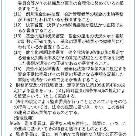
委員会等がその組織及び運営の合理化に努めているか監
査すること。
(11)
例月現金出納検査 会計管理者等の現金の出納事務
が正確に行われているか検査すること。
(12)
決算審査 決算その他関係書類が適法かつ正確であ
るか審査すること。
(13)
基金の運用状況審査 基金の運用の状況を示す書類
の計数が正確であり、基金の運用が確実かつ効率的に行
われているか審査すること。
(14)
健全化判断比率審査 健全化法第3条第1項に規定す
る健全化判断比率及びその算定の基礎となる事項を記載
した書類が適法かつ正確であるか審査すること。
(15)
資金不足比率審査 健全化法第22条第2項に規定する
資金不足比率及びその算定の基礎となる事項を記載した
書類が適法かつ正確であるか審査すること。
2
財務監査及び行政監査は、定期監査
(法第199条第4項の規
定による監査をいう。)
又は随時監査
(同条第5項の規定によ
る監査をいう。)
として実施する。
3
法令の規定により監査委員が行うこととされているその他
の行為については、法令の規定に基づき、かつ、この要綱
の趣旨に鑑み実施するものとする。
(倫理規範)
第5条
監査委員は、高潔な人格を維持し、誠実に、かつ、こ
の要綱に基づいてその職務を遂行するものとする。
2
監査委員は、常に、独立的かつ客観的な立場で公正不偏の