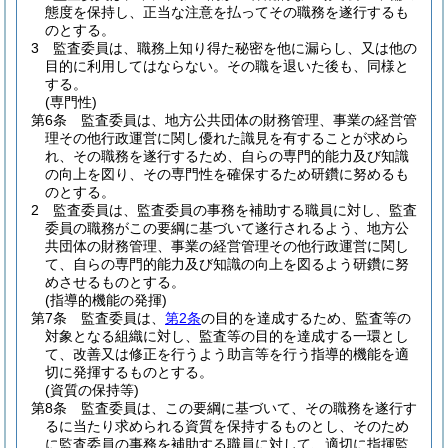
態度を保持し、正当な注意を払ってその職務を遂行するも
のとする。
3
監査委員は、職務上知り得た秘密を他に漏らし、又は他の
目的に利用してはならない。
その職を退いた後も、同様と
する。
(専門性)
第6条
監査委員は、地方公共団体の財務管理、事業の経営管
理その他行政運営に関し優れた識見を有することが求めら
れ、その職務を遂行するため、自らの専門的能力及び知識
の向上を図り、その専門性を確保するため研鑽に努めるも
のとする。
2
監査委員は、監査委員の事務を補助する職員に対し、監査
委員の職務がこの要綱に基づいて遂行されるよう、地方公
共団体の財務管理、事業の経営管理その他行政運営に関し
て、自らの専門的能力及び知識の向上を図るよう研鑽に努
めさせるものとする。
(指導的機能の発揮)
第7条
監査委員は、
第2条
の目的を達成するため、監査等の
対象となる組織に対し、監査等の目的を達成する一環とし
て、改善又は修正を行うよう助言等を行う指導的機能を適
切に発揮するものとする。
(資質の保持等)
第8条
監査委員は、この要綱に基づいて、その職務を遂行す
るに当たり求められる資質を保持するものとし、そのため
に監査委員の事務を補助する職員に対して、適切に指揮監