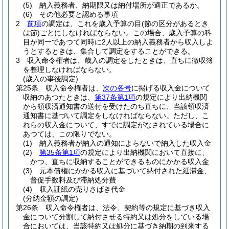
(5)
納入義務者、納期限又は納付場所が適正であるか。
(6)
その他必要と認める事項
2
前項
の調定は、これを歳入予算の目
(節の区分があるとき
は節)
ごとにしなければならない。
この場合、歳入予算の科
目が同一であつて同時に2人以上の納入義務者から収入しよ
うとするときは、集合して調定をすることができる。
3
収入命令権者は、歳入の調定をしたときは、直ちに徴収簿
を整理しなければならない。
(歳入の事後調定)
第25条
収入命令権者は、
次の各号
に掲げる収入金について
収納のあつたときは、
第37条第1項
の規定により出納機関
から領収済通知書の送付を受けたのち直ちに、当該領収済
通知書に基づいて調定をしなければならない。
ただし、こ
れらの収入金について、すでに調定がなされている場合に
あつては、この限りでない。
(1)
納入義務者が納入の通知によらないで納入した収入金
(2)
第35条第1項
の規定により出納機関において直接に、
かつ、直ちに収納することができるものにかかる収入金
(3)
元本債権にかかる収入に基づいて納付された延滞金、
督促手数料及び滞納処分費
(4)
収入証紙の売りさばき代金
(分納金額の調定)
第26条
収入命令権者は、法令、契約等の規定に基づき収入
金について分割して納付させる特約又は処分をしている場
合においては、当該特約又は処分に基づき納期の到来する