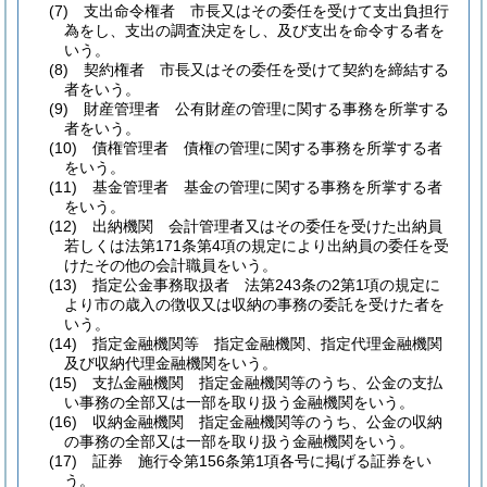
(7)
支出命令権者 市長又はその委任を受けて支出負担行
為をし、支出の調査決定をし、及び支出を命令する者を
いう。
(8)
契約権者 市長又はその委任を受けて契約を締結する
者をいう。
(9)
財産管理者 公有財産の管理に関する事務を所掌する
者をいう。
(10)
債権管理者 債権の管理に関する事務を所掌する者
をいう。
(11)
基金管理者 基金の管理に関する事務を所掌する者
をいう。
(12)
出納機関 会計管理者又はその委任を受けた出納員
若しくは法第171条第4項の規定により出納員の委任を受
けたその他の会計職員をいう。
(13)
指定公金事務取扱者 法第243条の2第1項の規定に
より市の歳入の徴収又は収納の事務の委託を受けた者を
いう。
(14)
指定金融機関等 指定金融機関、指定代理金融機関
及び収納代理金融機関をいう。
(15)
支払金融機関 指定金融機関等のうち、公金の支払
い事務の全部又は一部を取り扱う金融機関をいう。
(16)
収納金融機関 指定金融機関等のうち、公金の収納
の事務の全部又は一部を取り扱う金融機関をいう。
(17)
証券 施行令第156条第1項各号に掲げる証券をい
う。