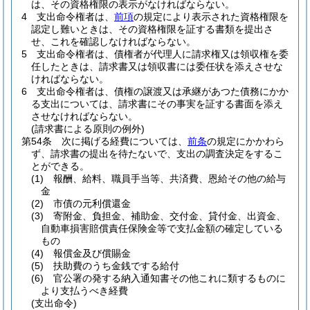
は、その資格権限の表示がなければならない。
4
支出命令権者は、
前項
の規定により表示された資格権限を
認定し難いときは、その資格権限を証する書類を提出さ
せ、これを確認しなければならない。
5
支出命令権者は、債権者が代理人に請求権又は領収権を委
任したときは、請求書又は領収書には委任状を添えさせな
ければならない。
6
支出命令権者は、債権の譲渡又は承継があつた債務にかか
る支出については、請求書にその事実を証する書面を添え
させなければならない。
(請求書による原則の例外)
第54条
次に掲げる経費については、
前条
の規定にかかわら
ず、請求書の提出を待たないで、支出の調査決定をするこ
とができる。
(1)
報酬、給料、職員手当等、共済費、恩給その他の給与
金
(2)
市債の元利償還金
(3)
寄附金、負担金、補助金、交付金、貸付金、出資金、
自動車損害賠償責任保険金等で支払金額の確定している
もの
(4)
報償金及び償賜金
(5)
扶助費のうち金銭でする給付
(6)
官公署の発する納入通知書その他これに類するものに
より支払うべき経費
(支出命令)