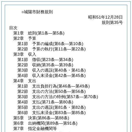
○城陽市財務規則
昭和51年12月28日
規則第35号
目次
第1章
総則
(第1条―第5条)
第2章
予算
第1節
予算の編成
(第6条―第10条)
第2節
予算の執行
(第11条―第22条)
第3章
収入
第1節
徴収
(第23条―第34条)
第2節
収納
(第35条―第39条)
第3節
収入の過誤
(第40条・第41条)
第4節
収入未済金
(第42条―第45条)
第4章
支出
第1節
支出負担行為
(第46条―第49条)
第2節
支出の方法
(第50条―第56条)
第3節
支出の方法の特例
(第57条―第70条)
第4節
支払
(第71条―第80条)
第5節
支出の過誤
(第81条・第82条)
第6節
支払未済金
(第83条―第85条)
第5章
決算
(第86条―第88条)
第6章
出納機関
(第89条―第91条)
第7章
指定金融機関等