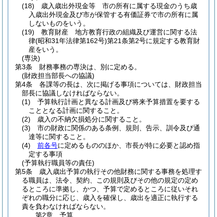
(18)
歳入歳出外現金等 市の所有に属する現金のうち歳
入歳出外現金及び市が保管する有価証券で市の所有に属
しないものをいう。
(19)
教育財産 地方教育行政の組織及び運営に関する法
律
(昭和31年法律第162号)
第21条第2号に規定する教育財
産をいう。
(専決)
第3条
財務事務の専決は、別に定める。
(財政担当部長への協議)
第4条
各課等の長は、次に掲げる事項については、財政担当
部長に協議しなければならない。
(1)
予算執行計画と異なる計画及び将来予算措置を要する
こととなる計画に関すること。
(2)
歳入の不納欠損処分に関すること。
(3)
市の財政に関係のある条例、規則、告示、訓令及び通
達等に関すること。
(4)
前各号
に定めるもののほか、市長が特に必要と認め指
定する事項
(予算執行職員等の責任)
第5条
歳入歳出予算の執行その他財務に関する事務を処理す
る職員は、法令、契約、この規則及びその他の規定の定め
るところに準拠し、かつ、予算で定めるところに従いそれ
ぞれの職分に応じ、歳入を確保し、歳出を適正に執行する
責を負わなければならない。
第2章
予算