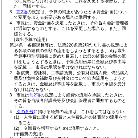
長に提出しなければならない。
これを変更する場合も、ま
た、同様とする。
3
前2項
の規定は、予算の補正があつたとき資金計画につい
て変更を加える必要がある場合に準用する。
4
市長は、資金計画を決定したときは、その旨を会計管理者
に通知するものとする。
これを変更した場合も、また、同
様とする。
(歳出予算の流用)
第14条
各部課長等は、法第220条第2項ただし書の規定によ
る各項の経費の金額の流用をしようとするとき、又は歳出
予算事項別明細書に定めた目若しくは節の経費の金額の流
用をしようとするときは、予算流用伝票に金額及び事由等
を記載し、市長の承認を受けなければならない。
2
報償費、委託料、工事請負費、公有財産購入費、備品購入
費及び負担金補助及び交付金について節内流用をしようと
するときは、金額及び事由等を記載し、市長の承認を受け
なければならない。
3
市長は
前2項
の規定により経費の流用を承認したときは、
その旨を当該各部課長等及び会計管理者に通知するものと
する。
4
次の各号
に掲げる経費の流用は、これをしてはならない。
(1)
人件費に属する経費と人件費以外の経費間の流用をす
ること。
(2)
交際費を増額するために流用すること。
(予備費の充用)