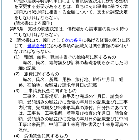
の他の過誤等特別の事由により当該調査決定にかかる金額
を変更する必要があるときは、直ちにその事由に基づく増
加額又は減少額に相当する金額について、支出の調査決定
をしなければならない。
(請求書による原則)
第53条
支出の調査決定は、債権者から請求書の提示を待つ
てしなければならない。
2
請求書には、原則として
次の各号
に掲げる経費の区分に応
じて、
当該各号
に定める事項の記載又は関係書類の添付が
なければならない。
(1)
報酬、給料、職員手当その他給与に関するもの
職名、氏名、給与額及び計算の基礎を明らかにした明
細の記載
(2)
旅費に関するもの
職名、氏名、所属、用務、旅行地、旅行年月日、経
路、宿泊地、金額及び請求年月日の記載
(3)
工事請負代金に関するもの
工事名、工事場所、着手及び完成の年月日、請負金
額、受領済みの額並びに受領の年月日の記載並びに工事
内訳書、完成届及び出来形写真の添付。部分払にあつて
は、工事名、工事場所、着手及び検査の年月日、請負金
額、受領済みの額並びに受領の年月日の記載並びに中間
工事出来高届、中間工事出来高明細書及び出来形写真の
添付。
(4)
労働賃金に関するもの