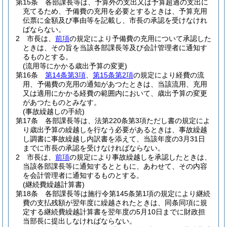
第15条
各部課長等は、予算外の支出又は予算超過の支出に
充てるため、予備費の充用を必要とするときは、予算充用
伝票に金額及び事由等を記載し、市長の承認を受けなけれ
ばならない。
2
市長は、
前項
の規定により予備費の充用について承認した
ときは、その旨を当該各部課長等及び会計管理者に通知す
るものとする。
(流用等にかかる歳出予算の変更)
第16条
第14条第3項
、
第15条第2項
の規定により経費の流
用、予備費の充用の通知があつたときは、当該流用、充用
又は適用にかかる経費の範囲内において、歳出予算の変更
があつたものとみなす。
(事故繰越しの手続)
第17条
各部課長等は、法第220条第3項ただし書の規定によ
り歳出予算の繰越しを行なう必要があるときは、事故繰越
し調書に事故繰越し内訳書を添えて、当該年度の3月31日
までに市長の承認を受けなければならない。
2
市長は、
前項
の規定により事故繰越しを承認したときは、
当該各部課長等に通知するとともに、あわせて、その内容
を会計管理者に通知するものとする。
(継続費繰越計算書)
第18条
各部課長等は施行令第145条第1項の規定により継続
費の支払残額が翌年度に繰越されたときは、同条同項に規
定する継続費繰越計算書を翌年度の5月10日までに財政担
当部長に提出しなければならない。