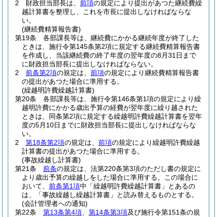
2
財政担当部長は、
前項
の規定により提出があつた継続費繰
越計算書を整理し、これを市長に提出しなければならな
い。
(継続費精算報告書)
第19条
各部課長等は、継続費にかかる継続年度が終了した
ときは、施行令第145条第2項に規定する継続費精算報告書
を作成し、当該継続費の終了年度の翌年度の8月31日まで
に財政担当部長に提出しなければならない。
2
前条第2項
の規定は、
前項
の規定により継続費精算報告書
の提出があつた場合に準用する。
(繰越明許費繰越計算書)
第20条
各部課長等は、施行令第146条第1項の規定により繰
越明許費にかかる歳出予算の経費が翌年度に繰り越された
ときは、同条第2項に規定する繰越明許費繰越計算書を翌年
度の5月10日までに財政担当部長に提出しなければならな
い。
2
第18条第2項
の規定は、
前項
の規定により繰越明許費繰越
計算書の提出があつた場合に準用する。
(事故繰越し計算書)
第21条
前条
の規定は、法第220条第3項のただし書の規定に
より歳出予算の繰越しをした場合に準用する。
この場合に
おいて、
前条第1項
中「繰越明許費繰越計算書」とあるの
は、「事故繰越し繰越計算書」と読み替えるものとする。
(会計管理者への通知)
第22条
第13条第4項
、
第14条第3項
及び施行令第151条の規