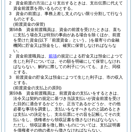
2
資金前渡の方法により支出するときは、支出伝票に代えて
資金前渡票を用いるものとする。
3
資金の前渡は、事務上差し支えのない限り分割して行なう
ものとする。
(前渡資金の保管)
第58条
資金前渡職員は、資金の前渡を受けたときは、直ち
に支払う場合又は特別の事由がある場合を除くほか、前渡
を受けた資金
(以下「前渡資金」という。)
を最寄りの金融
機関に貯金又は預金をし、確実に保管しなければならな
い。
2
資金前渡職員は、
前項
の規定による貯金又は預金によつて
生じた利子については、その額を明確にして保管しなけれ
ばならない。
解約に際しての利子についても、また、同様
とする。
3
前渡資金の貯金又は預金によつて生じた利子は、市の収入
とする。
(前渡資金の支払上の原則)
第59条
資金前渡職員は、前渡資金の支払いをするときは、
法令又は契約の規定に基づき当該支払いが資金前渡を受け
た目的に適合するかどうか、正当であるかどうか、その他
必要な事項を調査し、支払いをなすべきものと認めるとき
は支払いの決定をし、支出伝票にその旨を記帳してその支
払いをし、債権者から領収証書を徴さなければならない。
ただし、領収証書を徴し難いものについては、支払証明書
を債権者その他の者から徴さなければならない。