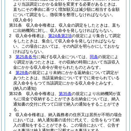
より当該調定にかかる金額を変更する必要があるときは、
直ちにその事由に基づく増加額又は減少額に相当する金額
について調定をし、徴収簿を整理しなければならない。
(収入命令)
第31条
収入命令権者は、収入金の調定をしたときは、直ち
に出納機関に対し、収入命令を発しなければならない。
2
収入命令権者は、
第24条第2項
の規定により集合して調定
をしたときは、集合して収入命令を発しなければならな
い。
この場合においては、その内訳を明らかにしておかな
ければならない。
3
第25条各号
に掲げる収入金については、
同条
の規定によ
り調定があつたときは、その収納の時期において当該収入
金にかかる収入命令が発せられたものとみなす。
4
第28条
の規定により未納にかかる返納金について調定が
あつたときは、当該返納金についてすでに発せられている
戻入命令をもつて当該調定にかかる収入命令とみなす。
(納入の通知)
第32条
収入命令権者は、
第35条
の規定により出納機関が直
ちに現金で収納することができる出納金については、納入
通知書の交付に代つて口頭で納入の通知をすることができ
る。
2
収入命令権者は、納入義務者の住所又は居所が不明の場合
においては、納入通知書の送付に代えて、公告をもつて納
入の通知をすることができる。
この場合において、公告す
べき事項は納入通知書に記載すべき事項とする。