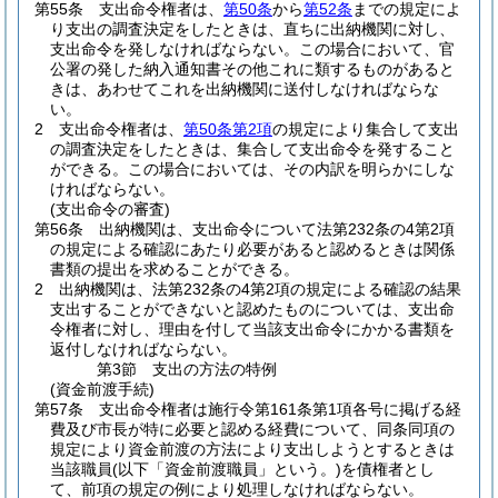
第55条
支出命令権者は、
第50条
から
第52条
までの規定によ
り支出の調査決定をしたときは、直ちに出納機関に対し、
支出命令を発しなければならない。
この場合において、官
公署の発した納入通知書その他これに類するものがあると
きは、あわせてこれを出納機関に送付しなければならな
い。
2
支出命令権者は、
第50条第2項
の規定により集合して支出
の調査決定をしたときは、集合して支出命令を発すること
ができる。
この場合においては、その内訳を明らかにしな
ければならない。
(支出命令の審査)
第56条
出納機関は、支出命令について法第232条の4第2項
の規定による確認にあたり必要があると認めるときは関係
書類の提出を求めることができる。
2
出納機関は、法第232条の4第2項の規定による確認の結果
支出することができないと認めたものについては、支出命
令権者に対し、理由を付して当該支出命令にかかる書類を
返付しなければならない。
第3節
支出の方法の特例
(資金前渡手続)
第57条
支出命令権者は施行令第161条第1項各号に掲げる経
費及び市長が特に必要と認める経費について、同条同項の
規定により資金前渡の方法により支出しようとするときは
当該職員
(以下「資金前渡職員」という。)
を債権者とし
て、前項の規定の例により処理しなければならない。