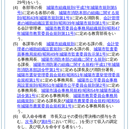
29号)
をいう。
(4)
各部等の長
城陽市組織規則
(平成7年城陽市規則第5
号)
に定める各部の長、
城陽市消防本部の組織に関する規
則
(昭和43年城陽市規則第1号)
に定める消防長、
会計管理
者の補助組織設置規則
(昭和39年城陽市規則第1号)
に定め
る会計管理者、
城陽市教育委員会事務局組織規則
(昭和47
年城陽市教育委員会規則第11号)
に定める教育部長をい
う。
(5)
各課等の長
城陽市組織規則
に定める課の長、
会計管
理者の補助組織設置規則
に定める課の長、
城陽市監査委
員事務局規程
(昭和49年城陽市監査委員告示第1号)
に定め
る事務局長、
城陽市消防本部の組織に関する規則
に定め
る課長、
城陽市消防署の組織に関する規程
(平成17年城陽
市消防本部訓令甲第1号)
に定める課長及び消防分署長、
城陽市選挙管理委員会規程
(昭和51年城陽市選挙管理委員
会規程第1号)
に定める事務局長、
城陽市公平委員会事務
局設置規則
(昭和51年城陽市公平委員会規則第2号)
に定め
る事務局長、
城陽市議会事務局規程
(昭和54年城陽市議会
訓令第1号)
に定める事務局長、
城陽市教育委員会事務局
組織規則
に定める課長及び
城陽市農業委員会規程
(昭和56
年城陽市農業委員会規程第1号)
に定める事務局長をい
う。
(6)
収入命令権者 市長又はその委任
(専決権の授与を含
む。
次号
及び
第8号
において同じ。)
を受けて収入の調定
をし、及び収入を命令する者をいう。