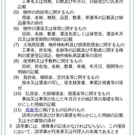
工事名又は用務、日数及び年月日、日額並びに氏名の
記載
(5)
物件の供給等に関するもの
用途、名称、種類、品質、数量、単価等の記載及び納
品書等の添付
(6)
物件の運送又は保管に関するもの
目的、名称、数量、運送先若しくは保管先、運送年月
日又は保管期間の明細の記載
(7)
土地買収費、物件移転料及び損害賠償金に関するもの
工事名、所在地、名称等の記載及び不動産に関する権
利の変更登記済証、物件移転承諾書等の添付
(8)
使用料又は手数料に関するもの
目的、所在地、名称、数量、単価、年月日、期間等の
明細の記載
(9)
負担金、補助金、交付金等に関するもの
指令又は通達の写し、収支精算書、事業計画書等の添
付
(10)
払戻金、欠損補填金、償還金等に関するもの
事由又は事実の生じた年月日その他計算の基礎を明ら
かにした明細の記載
(11)
前各号
に掲げるもの以外のもの
請求の内容及び計算の基礎を明らかにした明細の記載
又はその書類の添付
3
請求書には、債権者の記名がなければならない。
この場合
において、請求書が代表者又は代理人の名義であるとき