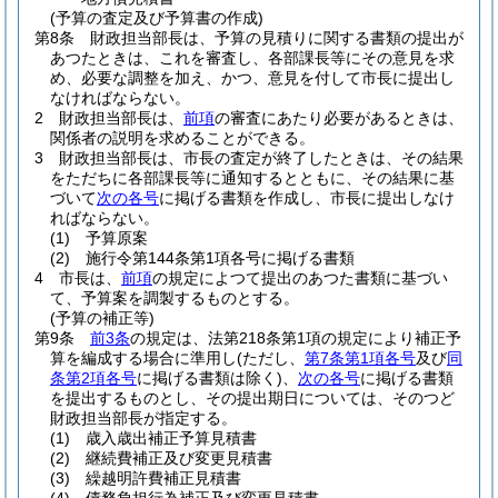
(予算の査定及び予算書の作成)
第8条
財政担当部長は、予算の見積りに関する書類の提出が
あつたときは、これを審査し、各部課長等にその意見を求
め、必要な調整を加え、かつ、意見を付して市長に提出し
なければならない。
2
財政担当部長は、
前項
の審査にあたり必要があるときは、
関係者の説明を求めることができる。
3
財政担当部長は、市長の査定が終了したときは、その結果
をただちに各部課長等に通知するとともに、その結果に基
づいて
次の各号
に掲げる書類を作成し、市長に提出しなけ
ればならない。
(1)
予算原案
(2)
施行令第144条第1項各号に掲げる書類
4
市長は、
前項
の規定によつて提出のあつた書類に基づい
て、予算案を調製するものとする。
(予算の補正等)
第9条
前3条
の規定は、法第218条第1項の規定により補正予
算を編成する場合に準用し
(ただし、
第7条第1項各号
及び
同
条第2項各号
に掲げる書類は除く)
、
次の各号
に掲げる書類
を提出するものとし、その提出期日については、そのつど
財政担当部長が指定する。
(1)
歳入歳出補正予算見積書
(2)
継続費補正及び変更見積書
(3)
繰越明許費補正見積書