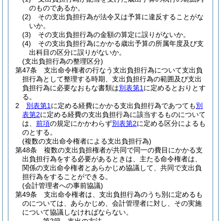
のものであるか。
(2)
その支出負担行為が法令又は予算に違反することがな
いか。
(3)
その支出負担行為の金額の算定に誤りがないか。
(4)
その支出負担行為にかかる歳出予算の所属年度及び支
出科目の区分に誤りがないか。
(支出負担行為の整理区分)
第47条
支出命令権者の行なう支出負担行為について支出負
担行為として整理する時期、支出負担行為の範囲及び支出
負担行為に必要なおもな書類は
別表第1
に定めるとおりとす
る。
2
別表第1
に定める経費にかかる支出負担行為であつても
別
表第2
に定める経費の支出負担行為に該当するものについて
は、
前項
の規定にかかわらず
別表第2
に定める区分によるも
のとする。
(複数の支出命令権者による支出負担行為)
第48条
複数の支出負担権者が共同で同一の費目にかかる支
出負担行為をする必要があるときは、主たる命令権者は、
関係の支出命令権者とあらかじめ協議して、共同で支出負
担行為をすることができる。
(会計管理者への事前協議)
第49条
支出命令権者は、支出負担行為のうち別に定めるも
のについては、あらかじめ、会計管理者に対し、その実施
について協議しなければならない。