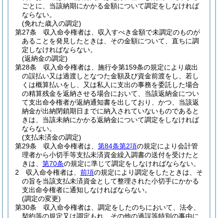
ごとに、当該納期にかかる金額について調定をしなければ
ならない。
(免れた歳入の調定)
第27条
収入命令権者は、収入すべき金額で未調定のものが
あることを発見したときは、その金額について、直ちに調
定しなければならない。
(返納金の調定)
第28条
収入命令権者は、施行令第159条の規定により歳出
の誤払い又は過渡しとなつた金額及び資金前渡をし、若し
くは概算払いをし、又は私人に支出の事務を委託した場合
の精算残金を返納させる場合において、当該返納金につい
て支出命令権者が返納通知書を出しており、かつ、当該返
納金が出納閉鎖期日までに納入されていないものであると
きは、当該未納にかかる返納金について調定をしなければ
ならない。
(支払未済金の調定)
第29条
収入命令権者は、
第84条第2項
の規定により会計管
理者から小切手等支払未済資金繰入調書の送付を受けたと
きは、
第70条
の規定に準じて調定をしなければならない。
2
収入命令権者は、
前項
の規定により調定をしたときは、そ
の旨を当該支払未済資金として整理された小切手にかかる
支出命令権者に通知しなければならない。
(調定の変更)
第30条
収入命令権者は、調定をしたのちにおいて、法令、
契約等の規定又は調定もれ、その他の過誤等特別の事由に