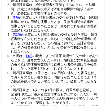
領収証書綴による用紙を用いるものとする。
2
領収証書綴は、会計管理者が保管するものとし、出納機
関、指定公金事務取扱者又は収納金融機関の請求に基づ
き、必要に応じて交付するものとする。
3
前項
の規定により領収証書綴の交付を受けた者は、領収証
書綴の全ての用紙を使用したとき、又は長期間当該事務に
従事しないこととなつたときは、直ちにこれを会計管理者
に返納しなければならない。
4
第2項
の規定により領収証書綴の交付を受けた者は、領収
証書綴を亡失したときは、直ちにその旨を会計管理者に報
告しなければならない。
この場合において、会計管理者
は、その報告を受けたときは、その旨を市長に報告しなけ
ればならない。
5
市長は、
前項
の規定により領収証書綴の亡失の報告があつ
たときは、直ちに亡失した年月日、場所並びに領収証書綴
の番号及び未使用枚数並びに亡失した者の所属氏名を公告
し、亡失した事実を明らかにしておくものとする。
6
領収証書綴は、1冊ごとにその用紙に連続した番号を付し
ておくものとし、書き損じ、汚損等があつたことによりそ
の用紙を使用できない場合においても、破棄してはならな
い。
7
領収証書は、1枚につき1件に限り、所要事項を記載し、
記名押印の上、納入者に交付するものとする。
ただし、同
一人について同一科目に2件以上の収納を行う場合において
は、併せて1枚に記載することができる。