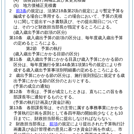
(4)
債務負担行為補正及び変更見積書
(5)
地方債補正見積書
2
前3条
の規定は、法第218条第2項の規定により暫定予算を
編成する場合に準用する。
この場合において、予算の見積
りに関して提出すべき書類及び、その提出期日について
は、そのつど財政担当部長が指定するところによる。
(歳入歳出予算の款項の区分)
第10条
歳入歳出予算の款項の区分は、毎年度歳入歳出予算
の定めるところによる。
第2節
予算の執行
(歳入歳出予算にかかる目節の区分)
第11条
歳入歳出予算にかかる目及び歳入予算にかかる節の
区分は、毎年度施行令第144条第1項第1号の規定により作
成する歳入歳出予算事項別明細書の定めるところによる。
2
歳出予算にかかる節の区分は、施行規則別記に規定する歳
出予算にかかる節の区分のとおりとする。
(予算の成立の通知)
第12条
市長は、予算が成立したときは、直ちにこの旨を各
部課長等に通知するものとする。
(予算の執行計画及び資金計画)
第13条
各部課長等は、その主管に属する事務事業にかかる
予算執行計画を原則として各四半期の開始前少なくとも10
日までに、財政担当部長に提出しなければならない。
2
財政担当部長は、
前項
の規定により提出された予算執行計
画書及び会計管理者の意見に基づき資金計画を作成し、市