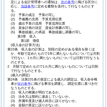
定による会計管理者への通知は、
次の各号
に掲げる区分に
応じ、
当該各号
に定める書類を送付して行なうものとす
る。
(1)
予算の成立 予算の写し
(2)
予備費の充用 予算充用伝票
(3)
歳出予算の流用 予算流用伝票
(4)
資金計画の決定 資金計画書の写し
(5)
事故繰越しの承認 事故繰越し調書の写し
第3章
収入
第1節
徴収
(収入金の計算方法)
第23条
収入金の計算は、別段の定めがある場合を除くほ
か、年額で定めたもので1年に満たないものについては月割
で行ない、1カ月に満たないものについては日割で行なうも
のとする。
2
月額で定めたもので1カ月に満たないものについては日割
で行なうものとする。
(歳入の調定)
第24条
法第231条の規定による歳入の調定は、収入命令権
者が
次の各号
に掲げる事項を調査し、調定伝票に基づき行
なうものとする。
(1)
収入の根拠が明白であるか。
(2)
法令又は契約に違反していないか。
(3)
所属年度及び歳入科目に誤りがないか。
(4)
金額の算定に誤りがないか。