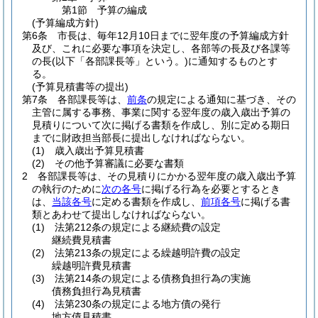
第1節
予算の編成
(予算編成方針)
第6条
市長は、毎年12月10日までに翌年度の予算編成方針
及び、これに必要な事項を決定し、各部等の長及び各課等
の長
(以下「各部課長等」という。)
に通知するものとす
る。
(予算見積書等の提出)
第7条
各部課長等は、
前条
の規定による通知に基づき、その
主管に属する事務、事業に関する翌年度の歳入歳出予算の
見積りについて次に掲げる書類を作成し、別に定める期日
までに財政担当部長に提出しなければならない。
(1)
歳入歳出予算見積書
(2)
その他予算審議に必要な書類
2
各部課長等は、その見積りにかかる翌年度の歳入歳出予算
の執行のために
次の各号
に掲げる行為を必要とするとき
は、
当該各号
に定める書類を作成し、
前項各号
に掲げる書
類とあわせて提出しなければならない。
(1)
法第212条の規定による継続費の設定
継続費見積書
(2)
法第213条の規定による繰越明許費の設定
繰越明許費見積書
(3)
法第214条の規定による債務負担行為の実施
債務負担行為見積書
(4)
法第230条の規定による地方債の発行
地方債見積書