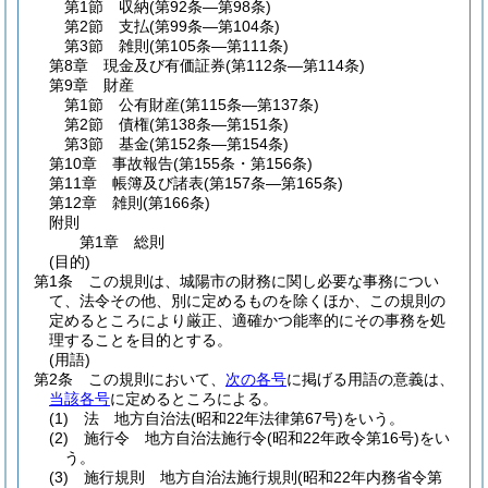
第1節
収納
(第92条―第98条)
第2節
支払
(第99条―第104条)
第3節
雑則
(第105条―第111条)
第8章
現金及び有価証券
(第112条―第114条)
第9章
財産
第1節
公有財産
(第115条―第137条)
第2節
債権
(第138条―第151条)
第3節
基金
(第152条―第154条)
第10章
事故報告
(第155条・第156条)
第11章
帳簿及び諸表
(第157条―第165条)
第12章
雑則
(第166条)
附則
第1章
総則
(目的)
第1条
この規則は、城陽市の財務に関し必要な事務につい
て、法令その他、別に定めるものを除くほか、この規則の
定めるところにより厳正、適確かつ能率的にその事務を処
理することを目的とする。
(用語)
第2条
この規則において、
次の各号
に掲げる用語の意義は、
当該各号
に定めるところによる。
(1)
法 地方自治法
(昭和22年法律第67号)
をいう。
(2)
施行令 地方自治法施行令
(昭和22年政令第16号)
をい
う。
(3)
施行規則 地方自治法施行規則
(昭和22年内務省令第