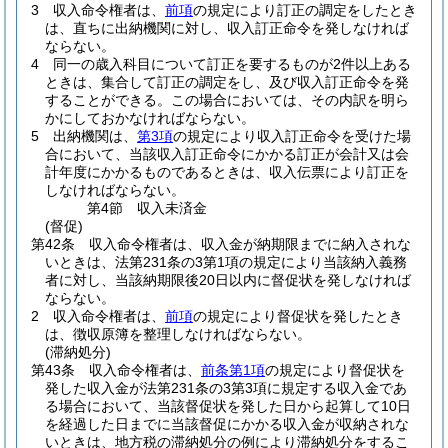
3
収入命令権者は、
前項
の規定により訂正の調定をしたとき
は、直ちに出納機関に対し、収入訂正命令を発しなければ
ならない。
4
同一の歳入科目について訂正を要するものが2件以上ある
ときは、集合して訂正の調定をし、及び収入訂正命令を発
することができる。
この場合においては、その内訳を明ら
かにしておかなければならない。
5
出納機関は、
第3項
の規定により収入訂正命令を受けた場
合において、当該収入訂正命令にかかる訂正が会計又は会
計年度にかかるものであるときは、収入伝票により訂正を
しなければならない。
第4節
収入未済金
(督促)
第42条
収入命令権者は、収入金が納期限までに納入されな
いときは、法第231条の3第1項の規定により当該納入義務
者に対し、当該納期限後20日以内に督促状を発しなければ
ならない。
2
収入命令権者は、
前項
の規定により督促状を発したとき
は、徴収原簿を整理しなければならない。
(滞納処分)
第43条
収入命令権者は、
前条第1項
の規定により督促状を
発した収入金が法第231条の3第3項に規定する収入金であ
る場合において、当該督促状を発した日から起算して10日
を経過した日までに当該督促にかかる収入金が収納されな
いときは、地方税の滞納処分の例により滞納処分をするこ