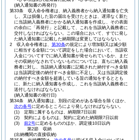
(納入通知書の再発行)
第33条
収入命令権者は、納入義務者から納入通知書を亡失
し、又は損傷した旨の届出を受けたときは、遅滞なく新た
に当該納入義務者にかかる納入通知書を作成し、その表面
の余白に「再発行」と記載して、これを当該納入義務者に
交付しなければならない。
この場合において、すでに発し
た納入通知書に記載した納期限は変更してはならない。
2
収入命令権者は、
第30条
の規定により増加額又は減少額
に相当する金額について調定をした場合において、当該収
入金についてすでに納入通知書が発せられているか、まだ
その収納がなされていないものについては、直ちに納入義
務者に対し、当該納入通知書に記載された納付すべき金額
は当該調定後の納付すべき金額に不足し、又は当該調定後
の納付すべき金額を超過している旨の通知をするととも
に、新たに納入通知書を作成し、これを当該納入義務者に
送付しなければならない。
(納入通知書の発行日)
第34条
納入通知書は、別段の定めがある場合を除くほか、
次の各号
に定めるところにより発しなければならない。
(1)
定期に属するものは、納期限7日以前
(2)
契約によるものは、契約に定めた納期限7日以前
(3)
前2号
に定めるもののほか、調定後10日以内
第2節
収納
(出納機関の直接収納)