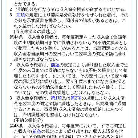
とができる。
2
滞納処分を行なう者は収入命令権者が命ずるものとする。
3
前項
の規定により滞納処分の執行を命ぜられた者は、その
身分を示す証書を携帯し、関係者の請求があるときは、こ
れを呈示しなければならない。
(収入未済金の繰越し)
第44条
収入命令権者は、毎年度調定をした収入金で当該年
度の出納閉鎖期日までに収納されないもの
(不納欠損金とし
て整理したものを除く。)
があるときは、当該調定にかかる
収入金を当該期日の翌日において翌年度の調定済額に繰り
越さなければならない。
2
収入命令権者は、
前項
の規定により繰り越した収入金で翌
年度の末日までに収納にならないもの
(不納欠損金として整
理したものを除く。)
については、その翌日において翌々年
度の調定済額に繰り越し、翌々年度末までになお収納済と
ならないもの
(不納欠損金として整理したものを除く。)
に
ついては、その後逓次繰越ししなければならない。
3
収入命令権者は、
第1項
又は
第2項
の規定により収入未済
金を翌年度の調定済額に繰越したときは、出納機関に通知
するとともに、徴収簿
(収入未済金の逓次繰越しにあつて
は、滞納繰越簿)
を整理しなければならない。
(不納欠損処分)
第45条
収入命令権者は、毎年度末において、すでに調定し
た収入金
(
前条
の規定により繰り越された収入未済金を含
む。)
にその徴収の権利が消滅しているものがあるときは、