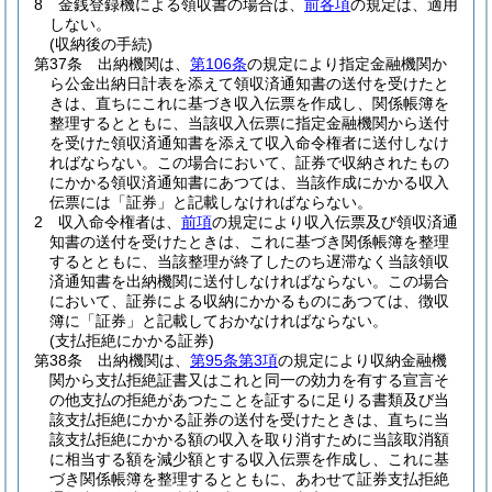
8
金銭登録機による領収書の場合は、
前各項
の規定は、適用
しない。
(収納後の手続)
第37条
出納機関は、
第106条
の規定により指定金融機関か
ら公金出納日計表を添えて領収済通知書の送付を受けたと
きは、直ちにこれに基づき収入伝票を作成し、関係帳簿を
整理するとともに、当該収入伝票に指定金融機関から送付
を受けた領収済通知書を添えて収入命令権者に送付しなけ
ればならない。
この場合において、証券で収納されたもの
にかかる領収済通知書にあつては、当該作成にかかる収入
伝票には「証券」と記載しなければならない。
2
収入命令権者は、
前項
の規定により収入伝票及び領収済通
知書の送付を受けたときは、これに基づき関係帳簿を整理
するとともに、当該整理が終了したのち遅滞なく当該領収
済通知書を出納機関に送付しなければならない。
この場合
において、証券による収納にかかるものにあつては、徴収
簿に「証券」と記載しておかなければならない。
(支払拒絶にかかる証券)
第38条
出納機関は、
第95条第3項
の規定により収納金融機
関から支払拒絶証書又はこれと同一の効力を有する宣言そ
の他支払の拒絶があつたことを証するに足りる書類及び当
該支払拒絶にかかる証券の送付を受けたときは、直ちに当
該支払拒絶にかかる額の収入を取り消すために当該取消額
に相当する額を減少額とする収入伝票を作成し、これに基
づき関係帳簿を整理するとともに、あわせて証券支払拒絶