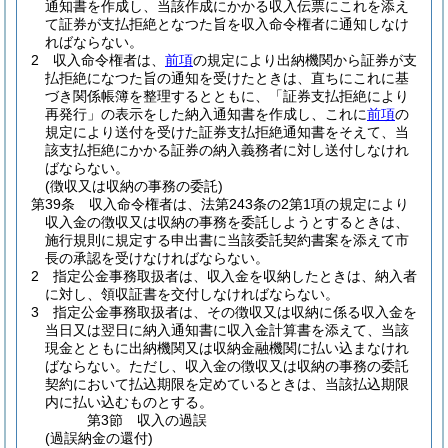
通知書を作成し、当該作成にかかる収入伝票にこれを添え
て証券が支払拒絶となつた旨を収入命令権者に通知しなけ
ればならない。
2
収入命令権者は、
前項
の規定により出納機関から証券が支
払拒絶になつた旨の通知を受けたときは、直ちにこれに基
づき関係帳簿を整理するとともに、「証券支払拒絶により
再発行」の表示をした納入通知書を作成し、これに
前項
の
規定により送付を受けた証券支払拒絶通知書をそえて、当
該支払拒絶にかかる証券の納入義務者に対し送付しなけれ
ばならない。
(徴収又は収納の事務の委託)
第39条
収入命令権者は、法第243条の2第1項の規定により
収入金の徴収又は収納の事務を委託しようとするときは、
施行規則に規定する申出書に当該委託契約書案を添えて市
長の承認を受けなければならない。
2
指定公金事務取扱者は、収入金を収納したときは、納入者
に対し、領収証書を交付しなければならない。
3
指定公金事務取扱者は、その徴収又は収納に係る収入金を
当日又は翌日に納入通知書に収入金計算書を添えて、当該
現金とともに出納機関又は収納金融機関に払い込まなけれ
ばならない。
ただし、収入金の徴収又は収納の事務の委託
契約において払込期限を定めているときは、当該払込期限
内に払い込むものとする。
第3節
収入の過誤
(過誤納金の還付)