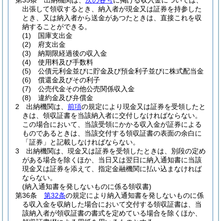
第35条
出納機関は、
次の各号
に掲げる収入金については、
出張して領収するとき、納入者が現金又は証券を持参した
とき、又は納入者から送金があつたときは、直接これを収
納することができる。
(1)
国庫支出金
(2)
府支出金
(3)
納期限経過後の収入金
(4)
使用料及び手数料
(5)
公債元利金並びに貯金及び預金利子並びに株式配当金
(6)
償還金及びその利子
(7)
公売代金その他公売関係収入金
(8)
違約金及び弁償金
2
出納機関は、
前項
の規定により現金又は証券を受領したと
きは、領収証書を当該納入者に交付しなければならない。
この場合において、当該受領にかかる収入金が証券による
ものであるときは、当該交付する領収証書の表面の余白に
「証券」と記載しなければならない。
3
出納機関は、現金又は証券を受領したときは、別段の定め
がある場合を除くほか、当日又は翌日に納入通知書に当該
現金又は証券を添えて、指定金融機関に払い込まなければ
ならない。
(納入通知書を発しないものに係る領収書)
第36条
第32条
の規定により納入通知書を発しないものに係
る収入金を収納した場合において交付する領収証書は、当
該納入者が領収証書の書式を定めている場合を除くほか、