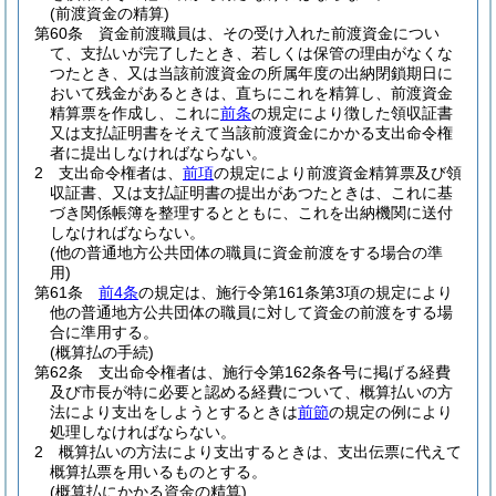
(前渡資金の精算)
第60条
資金前渡職員は、その受け入れた前渡資金につい
て、支払いが完了したとき、若しくは保管の理由がなくな
つたとき、又は当該前渡資金の所属年度の出納閉鎖期日に
おいて残金があるときは、直ちにこれを精算し、前渡資金
精算票を作成し、これに
前条
の規定により徴した領収証書
又は支払証明書をそえて当該前渡資金にかかる支出命令権
者に提出しなければならない。
2
支出命令権者は、
前項
の規定により前渡資金精算票及び領
収証書、又は支払証明書の提出があつたときは、これに基
づき関係帳簿を整理するとともに、これを出納機関に送付
しなければならない。
(他の普通地方公共団体の職員に資金前渡をする場合の準
用)
第61条
前4条
の規定は、施行令第161条第3項の規定により
他の普通地方公共団体の職員に対して資金の前渡をする場
合に準用する。
(概算払の手続)
第62条
支出命令権者は、施行令第162条各号に掲げる経費
及び市長が特に必要と認める経費について、概算払いの方
法により支出をしようとするときは
前節
の規定の例により
処理しなければならない。
2
概算払いの方法により支出するときは、支出伝票に代えて
概算払票を用いるものとする。
(概算払にかかる資金の精算)