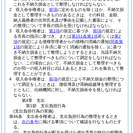
これを不納欠損金として整理しなければならない。
2
収入命令権者は、
前項
に定めるものを除くほか、不納欠損
金として整理すべきものがあるときは、その科目、金額、
納入義務者の住所氏名及び事由を記載した書面により、そ
の整理について市長の指示を受けなければならない。
3
収入命令権者は、
第1項
の規定に基づき、
前項
の規定によ
る市長の指示に基づき、または
第151条第1項
若しくは
第2
項
の規定による債権管理者からの債権の消滅の通知
(
同条第
1項
の規定により弁済に基づく消滅の通知を除く。)
に基づ
き不納欠損金として整理しようとするときは、当該不納欠
損金として整理すべきものについて調定をしなければなら
ない。
この場合において、不納欠損金として整理すべきも
のが同一の収入科目に2以上あるときは、これを集合して整
理することができる。
4
収入命令権者は、
前項
の規定により不納欠損金の整理につ
いて調定をしたときは、徴収簿及び滞納繰越簿を整理する
とともに、出納機関に対し、不納欠損命令を発しなければ
ならない。
第4章
支出
第1節
支出負担行為
(支出負担行為の実施)
第46条
支出命令権者は、支出負担行為の整理をするとき
は、
次の各号
に掲げる事項について確認を行なうものとす
る。
(1)
支出負担行為が配当を受けた歳出予算の執行の範囲内