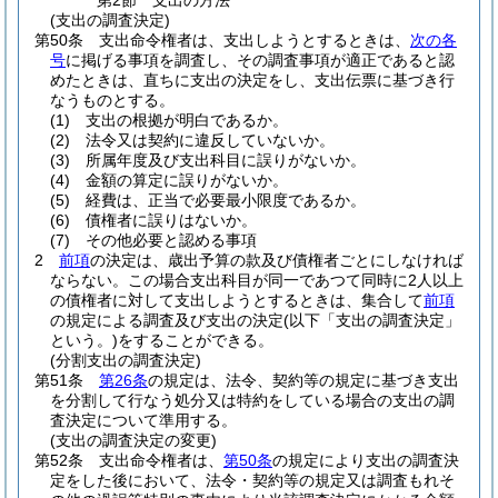
第2節
支出の方法
(支出の調査決定)
第50条
支出命令権者は、支出しようとするときは、
次の各
号
に掲げる事項を調査し、その調査事項が適正であると認
めたときは、直ちに支出の決定をし、支出伝票に基づき行
なうものとする。
(1)
支出の根拠が明白であるか。
(2)
法令又は契約に違反していないか。
(3)
所属年度及び支出科目に誤りがないか。
(4)
金額の算定に誤りがないか。
(5)
経費は、正当で必要最小限度であるか。
(6)
債権者に誤りはないか。
(7)
その他必要と認める事項
2
前項
の決定は、歳出予算の款及び債権者ごとにしなければ
ならない。
この場合支出科目が同一であつて同時に2人以上
の債権者に対して支出しようとするときは、集合して
前項
の規定による調査及び支出の決定
(以下「支出の調査決定」
という。)
をすることができる。
(分割支出の調査決定)
第51条
第26条
の規定は、法令、契約等の規定に基づき支出
を分割して行なう処分又は特約をしている場合の支出の調
査決定について準用する。
(支出の調査決定の変更)
第52条
支出命令権者は、
第50条
の規定により支出の調査決
定をした後において、法令・契約等の規定又は調査もれそ