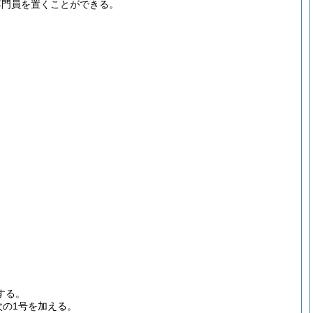
専門員を置くことができる。
する。
次の1号を加える。