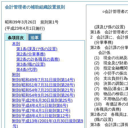
会計管理者の補助組織設置規則
○会計管理者
昭和39年3月26日 規則第1号
(課及び係の設置)
(平成23年4月1日施行)
第1条
会計管理者
2
会計課に、会計
条項目次
沿革
(分掌事務)
本則
第2条
会計課の分
第1条
(課及び係の設置)
会計係
第2条
(分掌事務)
(1)
現金の出納及
第2条の2
(各職員の責務)
(2)
現金及び財産
第3条
(職の設置)
(3)
指定金融機関
第4条
(代理)
(4)
小切手の振出
附則
(5)
支出負担行為
附則
(昭和49年7月31日規則第14号)
(6)
決算の調製に
附則
(昭和51年7月31日規則第28号)
(7)
物品
(基金に
附則
(昭和54年7月23日規則第21号)
(8)
物品の検収に
附則
(昭和54年9月26日規則第26号)
(9)
不用物品の処
附則
(平成2年6月30日規則第25号)
(10)
有価証券の出
附則
(平成4年4月1日規則第6号)
(各職員の責務)
附則
(平成7年4月1日規則第17号)
第2条の2
各職員は
附則
(平成8年4月1日規則第12号)
(職の設置)
附則
(平成13年(2001年)3月30日規則第9
第3条
会計課に課
号)