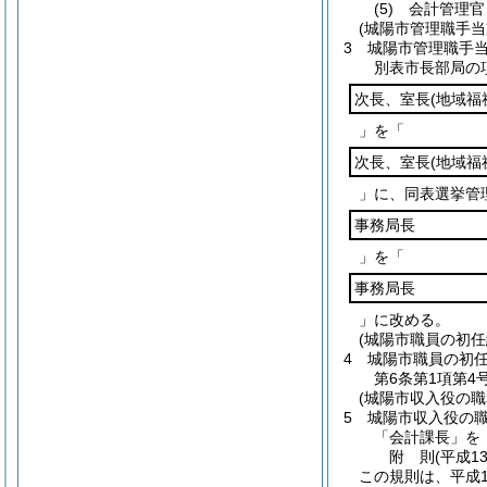
(5)
会計管理官
(城陽市管理職手当
3
城陽市管理職手
別表市長部局の
次長、室長
(地域福
」を「
次長、室長
(地域福
」に、同表選挙管
事務局長
」を「
事務局長
」に改める。
(城陽市職員の初
4
城陽市職員の初
第6条第1項第
(城陽市収入役の
5
城陽市収入役の
「会計課長」を
附
則
(平成13
この規則は、平成1