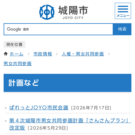
メニュー
検索
現在位置
ホーム
市政情報
人権・男女共同参画
男女共同参画
計画など
ぱれっとJOYO市民会議
[2026年7月17日]
第４次城陽市男女共同参画計画「さんさんプラン」
改定版
[2026年5月29日]