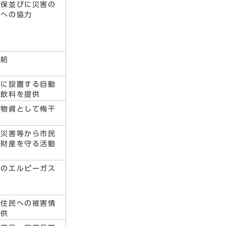
確保並びに災害の
事への協力
供給
内に設置する自動
の飲料を提供
援物資として梅干
な災害等から市民
と財産を守る活動
力
へのエルピーガス
給
の住民への被害情
提供