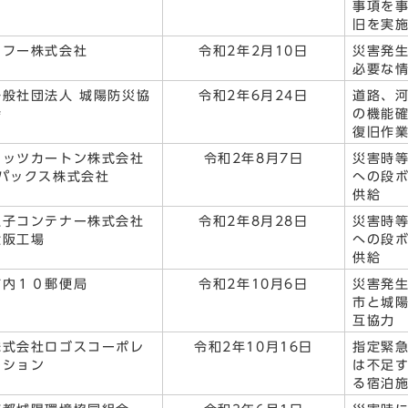
事項を
旧を実
ヤフー株式会社
令和2年2月10日
災害発
必要な
一般社団法人 城陽防災協
令和2年6月24日
道路、
会
の機能
復旧作
セッツカートン株式会社
令和2年8月7日
災害時
Jパックス株式会社
への段
供給
王子コンテナー株式会社
令和2年8月28日
災害時
大阪工場
への段
供給
市内１０郵便局
令和2年10月6日
災害発
市と城
互協力
株式会社ロゴスコーポレ
令和2年10月16日
指定緊
ーション
は不足
る宿泊