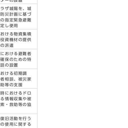
ンターの設置
プラザ城陽を、城
域防災計画に基づ
時の指定緊急避難
指定し使用
における物資集積
荷役資機材の提供
員の派遣
等における避難者
の確保のための特
電話の設置
における初期調
災者相談、被災家
補助等の支援
生時におけるドロ
よる情報収集や被
捜索・救助等の協
ス復旧活動を行う
点の使用に関する