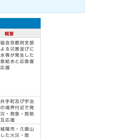
概要
道協会京都府支部
による災害並びに
断水等が発生した
応急給水と応急復
互応援
と井手町及び宇治
との境界付近で発
火災・救急・救助
相互応援
・城陽市・久御山
生した火災・救