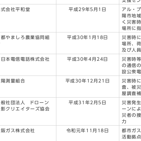
支援セ
株式会社平和堂
平成29年5月1日
アル・
陽市地
く災害
場所に
京都やましろ農業協同組
平成30年1月18日
災害時
合
場所、
及び人
西日本電信電話株式会社
平成30年4月24日
災害時
の通信
設公衆
城陽測量組合
平成30年12月21日
災害時
査、被
屋調査
一般社団法人 ドローン
平成31年2月5日
災害発
撮影クリエイターズ協会
ーンに
災者の
力
大阪ガス株式会社
令和元年11月18日
都市ガ
活動拠