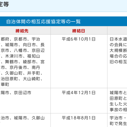
定等
自治体間の相互応援協定等の一覧
締結先
締結日
京都府、京都市、宇治
平成6年10月1日
日本水
市、城陽市、向日市、長
の会員
岡京市、八幡市、京田辺
大規模
市、木津川市、福知山
場合の
市、舞鶴市、綾部市、宮
旧の相
津市、京丹後市、南丹
市、久御山町、井手町、
宇治田原町、大山崎町、
精華町
城陽市、京田辺市
平成4年12月1日
城陽市
田原町
生した
事故の
宇治市、城陽市、久御山
平成18年8月1日
宇治市
町
町で発