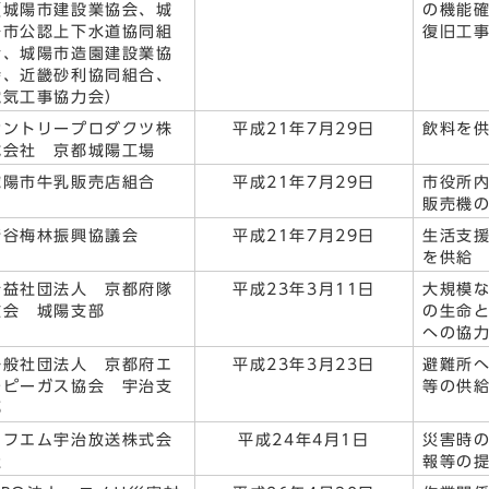
（城陽市建設業協会、城
の機能
陽市公認上下水道協同組
復旧工
合、城陽市造園建設業協
会、近畿砂利協同組合、
電気工事協力会）
サントリープロダクツ株
平成21年7月29日
飲料を
式会社 京都城陽工場
城陽市牛乳販売店組合
平成21年7月29日
市役所
販売機
青谷梅林振興協議会
平成21年7月29日
生活支
を供給
公益社団法人 京都府隊
平成23年3月11日
大規模
友会 城陽支部
の生命
への協
一般社団法人 京都府エ
平成23年3月23日
避難所
ルピーガス協会 宇治支
等の供
部
エフエム宇治放送株式会
平成24年4月1日
災害時
社
報等の