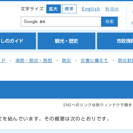
文字サイズ
拡大
標準
English
한국어
検索
T
らしのガイド
観光・歴史
市政情
イド
消防・防災・防犯
防災
災害に備えて
防災計
SNSへのリンクは別ウィンドウで開き
定を結んでいます。その概要は次のとおりです。