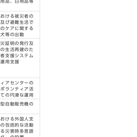
係用品、日用品等
における被災者の
動及び避難生活で
ろのケアに関する
助犬等の出動
り災証明の発行及
者の生活再建のた
災者支援システム
な運用支援
ティアセンターの
びボランティア活
いての円滑な運用
応型自動販売機の
における外国人支
めの包括的な活動
なる災害時多言語