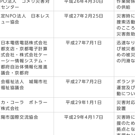
NPO法人 コメリ災害対
平成26年4月30日
作業関
策センター
の供給
認定NPO法人 日本レス
平成27年2月25日
災害時
キュー協会
捜索活
のここ
災害救
西日本電信電話株式会社
平成27年7月1日
迅速な
京都支店・京都電子計算
び被災
株式会社・株式会社ケー
めの被
ケーシー情報システム・
の円滑
京都府自治体情報化推進
協議会・京都府
社会福祉法人 城陽市社
平成27年7月2日
ボラン
会福祉協議会
運営及
動につ
コカ・コーラ ボトラー
平成29年1月1日
災害対
ズ株式会社
設置
城陽市国際交流協会
平成29年4月17日
災害時
援のた
拠点と