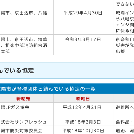
できな
城陽市、京田辺市、八幡
平成29年4月30日
城陽イ
市
ら八幡
ェンジ
に係る
城陽市、京田辺市、精華
令和3年3月17日
京奈和
町、相楽中部消防組合消
災害が
防本部
応援
んでいる協定
城陽市が各種団体と結んでいる協定の一覧
締結先
締結日
城陽LPガス協会
平成12年4月21日
避難所へ
株式会社サンフレッシュ
平成18年2月3日
食料品
城陽市防災対策委員会
平成18年10月30日
道路、