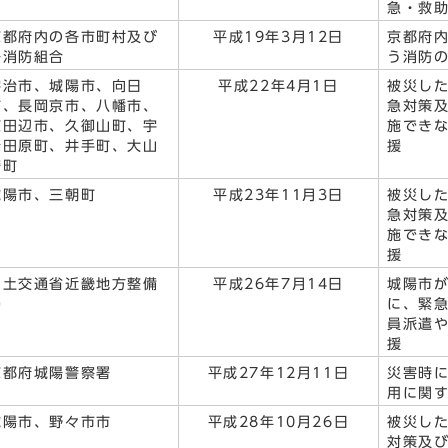
急・救
京都府内の各市町村及び
平成19年3月12日
京都府
各消防組合
う消防
宇治市、城陽市、向日
平成22年4月1日
被災し
市、長岡京市、八幡市、
急対策
京田辺市、久御山町、宇
施でき
治田原町、井手町、大山
援
崎町
城陽市、三朝町
平成23年11月3日
被災し
急対策
施でき
援
国土交通省近畿地方整備
平成26年7月14日
城陽市
局
に、緊
員派遣
援
京都府城陽警察署
平成27年12月11日
災害時
用に関
城陽市、野々市市
平成28年10月26日
被災し
対策及