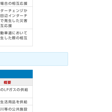
い場合の相互応援
ンターチェンジか
京田辺インターチ
間で発生した災害
相互応援
自動車道において
発生した際の相互
概要
のLPガスの供給
・生活用品を供給
河川等の公共施設