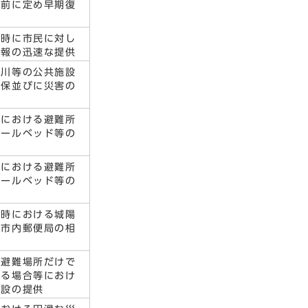
事前に定め早期復
施
生時に市民に対し
情報の迅速な提供
河川等の公共施設
確保並びに災害の
業
等における避難所
ボールベッド等の
等における避難所
ボールベッド等の
生時における城陽
陽市内郵便局の相
急避難場所だけで
する場合等におけ
施設の提供