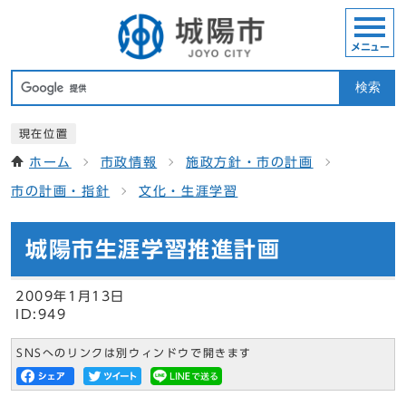
メニュー
検索
現在位置
ホーム
市政情報
施政方針・市の計画
市の計画・指針
文化・生涯学習
城陽市生涯学習推進計画
2009年1月13日
ID:949
SNSへのリンクは別ウィンドウで開きます