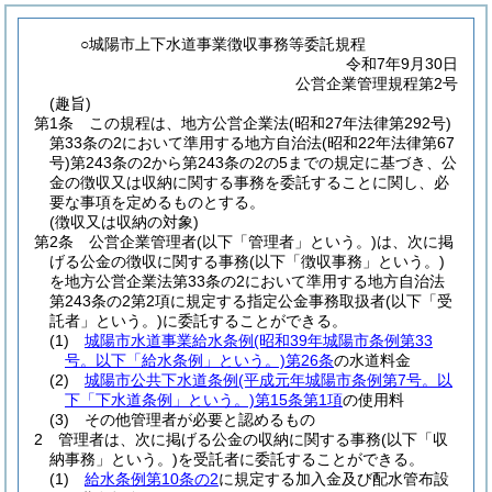
○城陽市上下水道事業徴収事務等委託規程
令和7年9月30日
公営企業管理規程第2号
(趣旨)
第1条
この規程は、地方公営企業法
(昭和27年法律第292号)
第33条の2において準用する地方自治法
(昭和22年法律第67
号)
第243条の2から第243条の2の5までの規定に基づき、公
金の徴収又は収納に関する事務を委託することに関し、必
要な事項を定めるものとする。
(徴収又は収納の対象)
第2条
公営企業管理者
(以下「管理者」という。)
は、次に掲
げる公金の徴収に関する事務
(以下「徴収事務」という。)
を地方公営企業法第33条の2において準用する地方自治法
第243条の2第2項に規定する指定公金事務取扱者
(以下「受
託者」という。)
に委託することができる。
(1)
城陽市水道事業給水条例
(昭和39年城陽市条例第33
号。以下「給水条例」という。)
第26条
の水道料金
(2)
城陽市公共下水道条例
(平成元年城陽市条例第7号。以
下「下水道条例」という。)
第15条第1項
の使用料
(3)
その他管理者が必要と認めるもの
2
管理者は、次に掲げる公金の収納に関する事務
(以下「収
納事務」という。)
を受託者に委託することができる。
(1)
給水条例第10条の2
に規定する加入金及び配水管布設