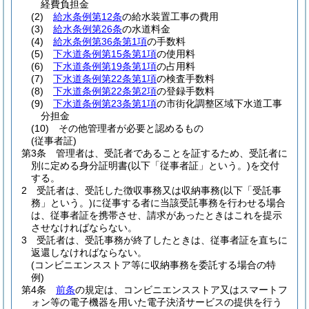
経費負担金
(2)
給水条例第12条
の給水装置工事の費用
(3)
給水条例第26条
の水道料金
(4)
給水条例第36条第1項
の手数料
(5)
下水道条例第15条第1項
の使用料
(6)
下水道条例第19条第1項
の占用料
(7)
下水道条例第22条第1項
の検査手数料
(8)
下水道条例第22条第2項
の登録手数料
(9)
下水道条例第23条第1項
の市街化調整区域下水道工事
分担金
(10)
その他管理者が必要と認めるもの
(従事者証)
第3条
管理者は、受託者であることを証するため、受託者に
別に定める身分証明書
(以下「従事者証」という。)
を交付
する。
2
受託者は、受託した徴収事務又は収納事務
(以下「受託事
務」という。)
に従事する者に当該受託事務を行わせる場合
は、従事者証を携帯させ、請求があったときはこれを提示
させなければならない。
3
受託者は、受託事務が終了したときは、従事者証を直ちに
返還しなければならない。
(コンビニエンスストア等に収納事務を委託する場合の特
例)
第4条
前条
の規定は、コンビニエンスストア又はスマートフ
ォン等の電子機器を用いた電子決済サービスの提供を行う