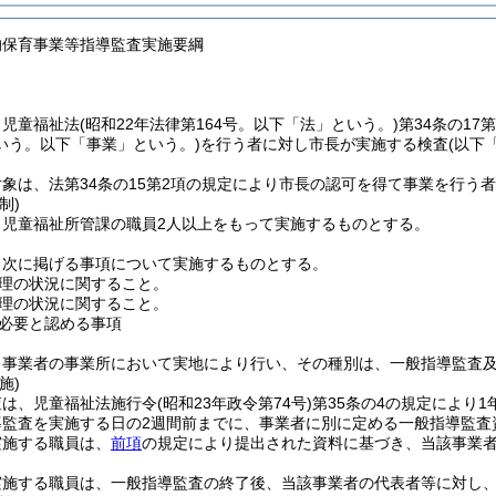
的保育事業等指導監査実施要綱
、児童福祉法
(昭和22年法律第164号。以下「法」という。)
第34条の1
いう。以下「事業」という。)
を行う者に対し市長が実施する検査
(以下
象は、法第34条の15第2項の規定により市長の認可を得て事業を行う者
制)
、児童福祉所管課の職員2人以上をもって実施するものとする。
、次に掲げる事項について実施するものとする。
理の状況に関すること。
理の状況に関すること。
必要と認める事項
、事業者の事業所において実地により行い、その種別は、一般指導監査
施)
査は、児童福祉法施行令
(昭和23年政令第74号)
第35条の4の規定により
導監査を実施する日の2週間前までに、事業者に別に定める一般指導監査
実施する職員は、
前項
の規定により提出された資料に基づき、当該事業
実施する職員は、一般指導監査の終了後、当該事業者の代表者等に対し