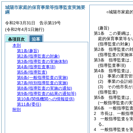
城陽市家庭的保育事業等指導監査実施要
綱
○城陽市家庭
令和2年3月31日 告示第19号
(趣旨)
(令和2年4月1日施行)
第1条
この要綱は
庭的保育事業等を
条項目次
沿革
(指導監査の対象)
本則
第2条
指導監査の対
第1条
(趣旨)
(指導監査の実施体
第2条
(指導監査の対象)
第3条
指導監査は
第3条
(指導監査の実施体制)
(指導監査事項)
第4条
(指導監査事項)
第4条
指導監査は
第5条
(指導監査)
(1)
事業の運営管
第6条
(一般指導監査の実施)
(2)
事業の会計経
第7条
(特別指導監査の実施)
(3)
その他市長が
第8条
(指導監査の実施の通知)
(指導監査)
第9条
(指導監査の結果の通知等)
第5条
指導監査は
第10条
(関係機関への情報提供)
(一般指導監査の実
第11条
(委任)
第6条
一般指導監
附則
2
市長は、一般指
3
一般指導監査を
る。
4
一般指導監査を