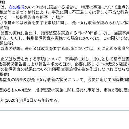
施)
査は、
次の各号
のいずれかに該当する場合に、特定の事項について重点
相談等に基づく情報により、事業に関し不正若しくは著しく不当な行為
なく、一般指導監査を拒否した場合
ける是正又は改善を要する事項に関し、是正又は改善が認められない状
通知)
導監査の実施に当たり、指導監査を実施する日の30日前までに、当該事
する。
ただし、特別指導監査を実施する場合においては、この限りでな
通知等)
導監査の結果、是正又は改善を要する事項については、別に定める家庭
是正又は改善を要する事項について、事業者に対し、原則として指導監査
改善状況報告書により報告を求めるほか、必要に応じてその状況を確認
度の指導監査の結果について指導監査実施報告書を作成しなければなら
提供)
導監査の結果及び是正又は改善の状況について、必要に応じて関係機関
定めるもののほか、指導監査の実施に関し必要な事項は、市長が別に定
2年
(2020年)
4月1日から施行する。