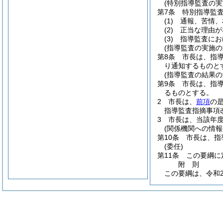
(特別指導監査の実
第7条
特別指導監
(1)
通報、苦情、
(2)
正当な理由が
(3)
指導監査にお
(指導監査の実施の
第8条
市長は、指
り通知するものと
(指導監査の結果の
第9条
市長は、指
るものとする。
2
市長は、
前項
の
指導監査指摘事項
3
市長は、当該年
(関係機関への情報
第10条
市長は、指
(委任)
第11条
この要綱に
附
則
この要綱は、令和