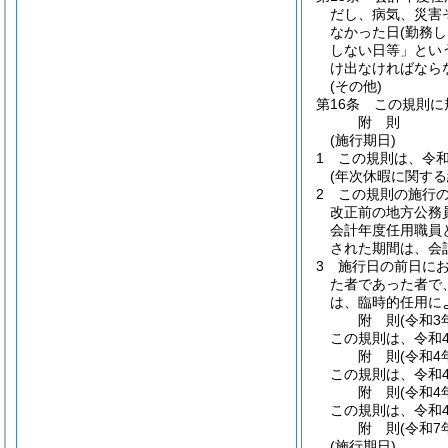
だし、病気、災害
なかった日
(勤務
しない日等」とい
け出なければなら
(その他)
第16条
この規則に
附
則
(施行期日)
1
この規則は、令和
(年次休暇に関する
2
この規則の施行
改正前の地方公務
会計年度任用職員
された期間は、会
3
施行日の前日にお
た者であった者で
は、臨時的任用に
附
則
(令和3年
この規則は、令和
附
則
(令和4年
この規則は、令和
附
則
(令和4年
この規則は、令和
附
則
(令和7年
(施行期日)