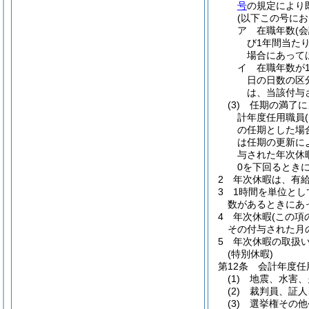
号
の規定により
(以下この号に
ア
在職年数
(
び1年間当た
場合にあって
イ
在職年数が
日の日数の区
は、当該付与
(3)
任期の満了に
計年度任用職員
の任期とした場
は任期の更新に
与された年次休
0を下回るときに
2
年次休暇は、有給
3
1時間を単位と
数があるときにあ
4
年次休暇
(この項
その付与された月
5
年次休暇の取扱
(特別休暇)
第12条
会計年度任
(1)
地震、水害、
(2)
裁判員、証人
(3)
選挙権その他