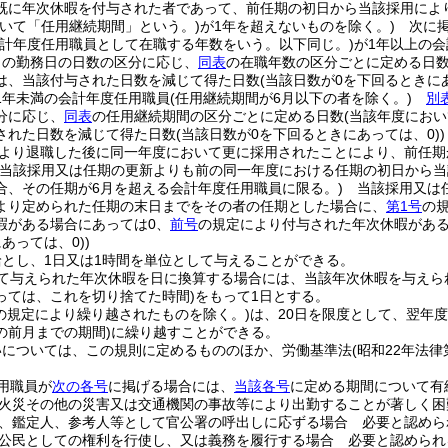
既に年次休暇を付与された者であって、前任期の初日から当該採用によ
おいて「任用継続期間」という。)
が1年を超えないものを除く。)
次に掲
会計年度任用職員として在職する年数をいう。以下同じ。)
が1年以上の
りの勤務日の日数の区分に応じ、
同表
の在職年数の区分ごとに定める日
は、当該付与された日数を減じて得た日数
(当該日数が0を下回るときに
1年未満の会計年度任用職員
(任用継続期間が6月以下の者を除く。)
別
分に応じ、
同表
の任用継続期間の区分ごとに定める日数
(当該年度にお
された日数を減じて得た日数
(当該日数が0を下回るときにあっては、0)
)
より退職した後に同一年度において更に採用されたことにより、前任期
(当該採用又は任期の更新よりも前の同一年度における任期の初日から
合、その任期が6月を超える会計年度任用職員に限る。)
当該採用又は任
より定められた任期の末日までをその者の任期とした場合に、
第1号
の
暇がある場合にあっては0、
前号
の規定により付与された年次休暇があ
あっては、0)
)
とし、1日又は1時間を単位として与えることができる。
して与えられた年次休暇を日に換算する場合には、当該年次休暇を与えら
っては、これを切り捨てた時間)
をもって1日とする。
の規定により繰り越されたものを除く。)
は、20日を限度として、翌年度
の前月までの期間)
に繰り越すことができる。
いについては、この規則に定めるもののほか、労働基準法
(昭和22年法律
用職員が
次の各号
に掲げる場合には、
当該各号
に定める期間について有
火災その他の災害又は交通機関の事故等により出勤することが著しく困
、鑑定人、参考人等として官公署の呼出しに応ずる場合 必要と認めら
公民としての権利を行使し、又は義務を履行する場合 必要と認められ