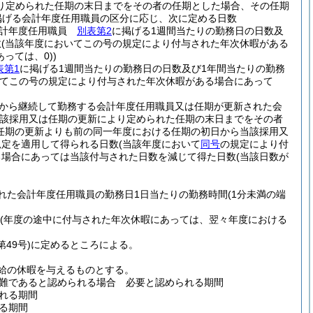
り定められた任期の末日までをその者の任期とした場合、その任期
げる会計年度任用職員の区分に応じ、次に定める日数
会計年度任用職員
別表第2
に掲げる1週間当たりの勤務日の日数及
数
(当該年度においてこの号の規定により付与された年次休暇がある
あっては、0)
)
表第1
に掲げる1週間当たりの勤務日の日数及び1年間当たりの勤務
いてこの号の規定により付与された年次休暇がある場合にあって
から継続して勤務する会計年度任用職員又は任期が更新された会
当該採用又は任期の更新により定められた任期の末日までをその者
期の更新よりも前の同一年度における任期の初日から当該採用又
規定を適用して得られる日数
(当該年度において
同号
の規定により付
る場合にあっては当該付与された日数を減じて得た日数
(当該日数が
れた会計年度任用職員の勤務日1日当たりの勤務時間
(1分未満の端
(年度の途中に付与された年次休暇にあっては、翌々年度における
第49号)
に定めるところによる。
給の休暇を与えるものとする。
難であると認められる場合 必要と認められる期間
れる期間
る期間