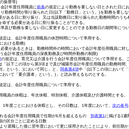
の振替等)
、会計年度任用職員に
前条
の規定により勤務を要しない日とされた日に
より勤務時間が割り振られた日
(以下「勤務日」という。)
を勤務を要しな
要がある日に割り振り、又は当該勤務日に割り振られた勤務時間のうち
を命ずる必要がある日に割り振ることができる。
基準及び勤務を要しない日に変更することのできる勤務日の期間等につ
規定は、会計年度任用職員の休憩時間について準用する。
における勤務)
、必要があるときは、勤務時間外の時間において会計年度任用職員に対
行う会計年度任用職員の深夜勤務及び時間外勤務の制限)
2
の規定は、育児又は介護を行う会計年度任用職員について準用する。
は「以下この項から第3項まで及び城陽市会計年度任用職員の勤務時間
則」という。)
において同じ」と、
同条第4項
中「
(以下この項において「
において「要介護者」という。)
」と読み替えるものとする。
規定は、会計年度任用職員について準用する。
用職員の休暇は、年次休暇、特別休暇、介護休暇及び介護時間とする。
、1年度ごとにおける休暇とし、その日数は、1年度において、
次の各号
れる会計年度任用職員で任期が6月を超えるもの
別表第1
に掲げる1週
期の区分ごとに定める日数
より退職した後に翌年度において更に採用されたことにより、前任期か