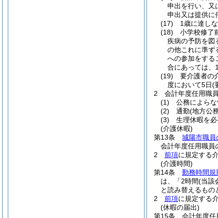
申出を行い、又
申出又は提供に
(17)
1歳に達し
(18)
小学校修了
疾病の予防を図
の他これに準ず
への参加をする
合にあっては、1
(19)
要介護者の
度において5日
2
会計年度任用職
(1)
公務によらな
(2)
通勤
(地方公
(3)
生理休暇を必
(介護休暇)
第13条
城陽市職員
会計年度任用職員
2
前項
に規定する
(介護時間)
第14条
勤務時間規
は、「2時間
(当該
と読み替えるもの
2
前項
に規定する
(休暇の届出)
第15条
会計年度任