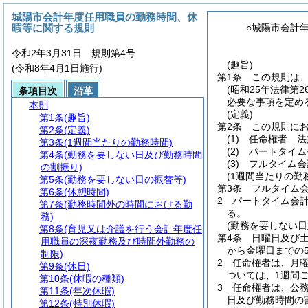
城陽市会計年度任用職員の勤務時間、休
暇等に関する規則
○城陽市会計
令和2年3月31日 規則第4号
(趣旨)
(令和8年4月1日施行)
第1条
この規則は
(昭和25年法律第
条項目次
沿革
必要な事項を定め
本則
(定義)
第1条
(趣旨)
第2条
この規則に
第2条
(定義)
(1)
任命権者 法
第3条
(1週間当たりの勤務時間)
(2)
パートタイム
第4条
(勤務を要しない日及び勤務時間
(3)
フルタイム会
の割振り)
(1週間当たりの勤
第5条
(勤務を要しない日の振替等)
第3条
フルタイム会
第6条
(休憩時間)
2
パートタイム会計
第7条
(勤務時間外の時間における勤
る。
務)
(勤務を要しない日
第8条
(育児又は介護を行う会計年度任
第4条
日曜日及び
用職員の深夜勤務及び時間外勤務の
から金曜日までの
制限)
2
任命権者は、月曜
第9条
(休日)
ついては、1週間
第10条
(休暇の種類)
3
任命権者は、公
第11条
(年次休暇)
日及び勤務時間の
第12条
(特別休暇)