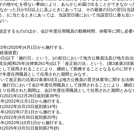
その他やむを得ない事由により、あらかじめ届け出ることができなかっ
しなかった日が2日以上に及ぶときにあっては、その最後の日)
の翌日
(当
う。)
に当たるときにあっては、当該翌日後において当該翌日に最も近い
ない。
規定するもののほか、会計年度任用職員の勤務時間、休暇等に関し必要
2年
(2020年)
4月1日から施行する。
経過措置)
の日
(以下「施行日」という。)
の前日において地方公務員法及び地方自治
員法
(昭和25年法律第261号)
(以下「改正前の法」という。)
第3条第3項
として採用されることにより、継続して勤務することとなるものに対す
計年度任用職員として任用された期間とみなす。
いて改正前の法第22条第5項又は地方公務員の育児休業等に関する法律
、施行日において会計年度任用職員として採用されることにより、継続
より任用された期間は、会計年度任用職員として任用された期間とみな
(2021年)12月28日
規則第39号)
4年
(2022年)
1月1日から施行する。
(2022年)5月23日
規則第14号)
4年
(2022年)
7月1日から施行する。
(2022年)9月30日
規則第20号)
4年
(2022年)
10月1日から施行する。
(2025年)3月31日
規則第2号抄)