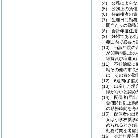
(4)
公務によらな
(5)
公務上の負傷
(6)
任命権者の責
(7)
生理日に勤務
間当たりの勤務
(8)
会計年度任用
(9)
妊婦である会
範囲内で必要と
(10)
当該年度の
が30時間以上
維持及び増進又
(11)
不妊治療に
精その他の市長
は、その者の勤
(12)
6週間
(多胎
(13)
出産した場
障がないと認め
(14)
配偶者
(届
合
(週3日以上勤
の勤務時間を考
(15)
配偶者の出
又は小学校就学
められるとき
(
勤務時間を考慮
(16)
会計年度任