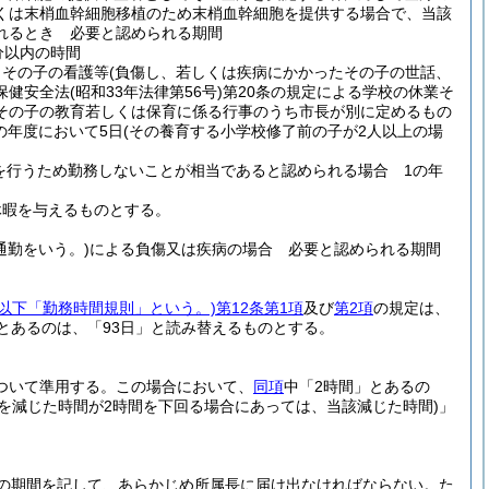
くは末梢血幹細胞移植のため末梢血幹細胞を提供する場合で、当該
れるとき 必要と認められる期間
分以内の時間
、その子の看護等
(負傷し、若しくは疾病にかかったその子の世話、
保健安全法
(昭和33年法律第56号)
第20条の規定による学校の休業そ
その子の教育若しくは保育に係る行事のうち市長が別に定めるもの
の年度において5日
(その養育する小学校修了前の子が2人以上の場
を行うため勤務しないことが相当であると認められる場合 1の年
休暇を与えるものとする。
通勤をいう。)
による負傷又は疾病の場合 必要と認められる期間
。以下「勤務時間規則」という。)
第12条第1項
及び
第2項
の規定は、
とあるのは、「93日」と読み替えるものとする。
ついて準用する。
この場合において、
同項
中「2時間」とあるの
分を減じた時間が2時間を下回る場合にあっては、当該減じた時間)
」
の期間を記して、あらかじめ所属長に届け出なければならない。
た