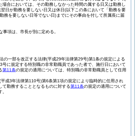
た場合においては、その勤務しなかった時間の属する日又は勤務し
該翌日が勤務を要しない日又は休日
(以下この条において「勤務を要
勤務を要しない日等でない日)
までにその事由を付して所属長に届
な事項は、市長が別に定める。
法の一部を改正する法律
(平成29年法律第29号)
第1条の規定による
第3号に規定する特別職の非常勤職員であった者で、施行日において
る
第11条
の規定の適用については、特別職の非常勤職員として任用
(平成3年法律第110号)
第6条第1項の規定により臨時的に任用され
して勤務することとなるものに対する
第11条
の規定の適用について
す。