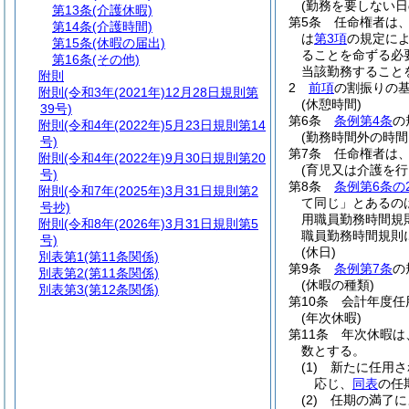
(勤務を要しない日
第13条
(介護休暇)
第5条
任命権者は
第14条
(介護時間)
は
第3項
の規定に
第15条
(休暇の届出)
ることを命ずる必
第16条
(その他)
当該勤務すること
附則
2
前項
の割振りの
附則
(令和3年(2021年)12月28日規則第
(休憩時間)
39号)
第6条
条例第4条
の
附則
(令和4年(2022年)5月23日規則第14
(勤務時間外の時間
号)
第7条
任命権者は
附則
(令和4年(2022年)9月30日規則第20
(育児又は介護を
号)
第8条
条例第6条の
附則
(令和7年(2025年)3月31日規則第2
て同じ」とあるの
号抄)
用職員勤務時間規
附則
(令和8年(2026年)3月31日規則第5
職員勤務時間規則
号)
(休日)
別表第1
(第11条関係)
第9条
条例第7条
の
別表第2
(第11条関係)
(休暇の種類)
別表第3
(第12条関係)
第10条
会計年度任
(年次休暇)
第11条
年次休暇は
数とする。
(1)
新たに任用さ
応じ、
同表
の任
(2)
任期の満了に