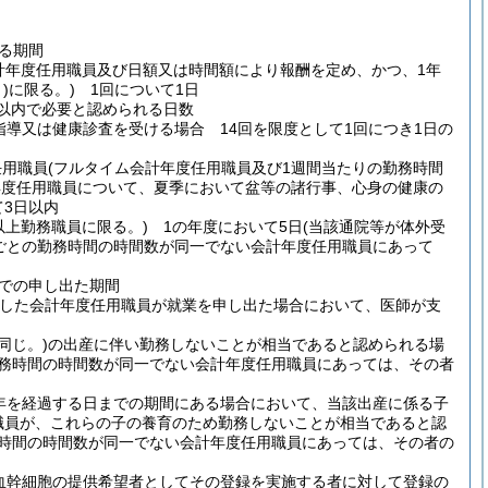
る期間
会計年度任用職員及び日額又は時間額により報酬を定め、かつ、1年
)
に限る。)
1回について1日
以内で必要と認められる日数
指導又は健康診査を受ける場合 14回を限度として1回につき1日の
任用職員
(フルタイム会計年度任用職員及び1週間当たりの勤務時間
年度任用職員について、夏季において盆等の諸行事、心身の健康の
て3日以内
以上勤務職員に限る。)
1の年度において5日
(当該通院等が体外受
ごとの勤務時間の時間数が同一でない会計年度任用職員にあって
での申し出た期間
過した会計年度任用職員が就業を申し出た場合において、医師が支
同じ。)
の出産に伴い勤務しないことが相当であると認められる場
勤務時間の時間数が同一でない会計年度任用職員にあっては、その者
年を経過する日までの期間にある場合において、当該出産に係る子
職員が、これらの子の養育のため勤務しないことが相当であると認
務時間の時間数が同一でない会計年度任用職員にあっては、その者の
血幹細胞の提供希望者としてその登録を実施する者に対して登録の