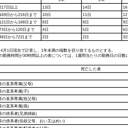
217日以上
13日
14日
1
169日から216日まで
10日
11日
1
121日から168日まで
8日
8日
9
73日から120日まで
4日
5日
6
48日から72日まで
2日
2日
3
、4月1日現在で計算し、1年未満の端数を切り捨てるものとする。
りの勤務時間が30時間以上の者については、1週間当たりの勤務日の日数
死亡した者
等の直系尊属
(父母)
等の直系卑属
(子)
等の直系尊属
(祖父母)
等の直系卑属
(孫)
等の傍系者
(兄弟姉妹)
等の傍系者
(伯叔父母、おい又はめい)