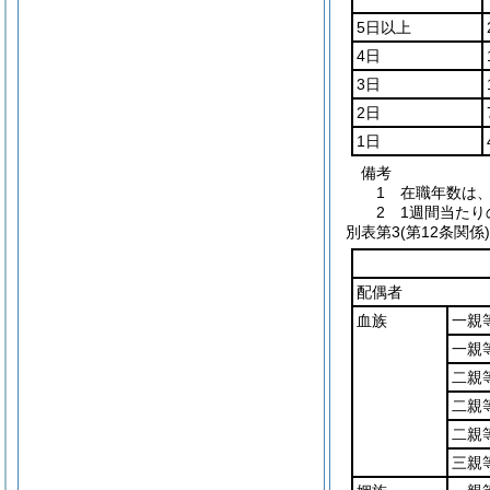
5日以上
4日
3日
2日
1日
備考
1 在職年数は
2 1週間当た
別表第3
(第12条関係)
配偶者
血族
一親
一親
二親
二親
二親
三親