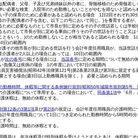
は配偶者、父母、子及び兄弟姉妹以外の者に、骨髄移植のため骨髄若し
伴い必要な検査、入院等のため勤務しないことがやむを得ないと認めら
ない子の保育のために必要があると認められる場合 1日2回それぞれ30
前の子
(配偶者の子を含む。以下この号において同じ。)
を養育する者が
るために必要なものとして市長が別に定めるその子の世話若しくは学校
るものとして市長が別に定める事由に伴うその子の世話を行うこと又は
ことをいう。)
のため勤務しないことが相当であると認められる場合 1
0日)
の範囲内
介護その他市長が別に定める世話を行う会計年度任用職員が、当該世話
(要介護者が2人以上の場合にあっては、10日)
の範囲内
員が
次の各号
に掲げる場合には、
当該各号
に定める期間について無給の
い負傷又は疾病の場合 1の年度において87日の範囲内
務員災害補償法
(昭和42年法律第121号)
第2条第2項及び第3項に規定する
要とする場合
(週3日以上勤務職員を除く。)
必要と認められる期間
の勤務時間、休暇等に関する条例施行規則
(昭和50年城陽市規則第5号
の介護休暇について準用する。
この場合において、
同条第1項
中「6月」
介護休暇は、無給の休暇とする。
則第12条の3第1項
及び
第2項
の規定は、会計年度任用職員の介護時間に
会計年度任用職員について1日につき定められた勤務時間から5時間45
とする。
介護時間は、無給の休暇とする。
用職員は、年次休暇及び特別休暇を受けようとするときは、休暇願にそ