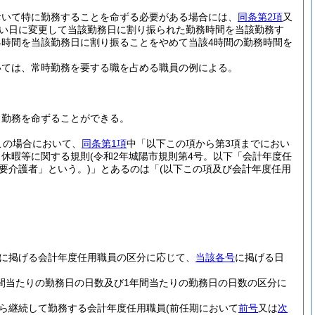
おいて特に勤務することを命ずる必要がある場合には、
同条第2項
又
い日に変更して当該勤務日に割り振られた勤務時間を当該勤務す
4時間を当該勤務日に割り振ることをやめて当該4時間の勤務時間を
いては、常時勤務を要する職を占める職員の例による。
し勤務を命ずることができる。
この場合において、
同条第1項
中「以下この項から第3項までにおい
、休暇等に関する規則
(令和2年城陽市規則第4号。以下「会計年度任
要介護者」という。)
」とあるのは「
(以下この項及び会計年度任用
に掲げる会計年度任用職員の区分に応じて、
当該各号
に掲げる日
間当たりの勤務日の日数及び1年間当たりの勤務日の日数の区分に
ら継続して勤務する会計年度任用職員
(前任期において
前号
又は
次