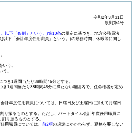
令和2年3月31日
規則第4号
号。以下「条例」という。)
第10条
の規定に基づき、地方公務員法
員
(以下「会計年度任用職員」という。)
の勤務時間、休暇等に関し
る。
をいう。
いう。
つき1週間当たり38時間45分とする。
き1週間当たり38時間45分に満たない範囲内で、任命権者が定め
ム会計年度任用職員については、日曜日及び土曜日に加えて月曜日
を割り振るものとする。
ただし、パートタイム会計年度任用職員に
を割り振るものとする。
度任用職員については、
前2項
の規定にかかわらず、勤務を要しない