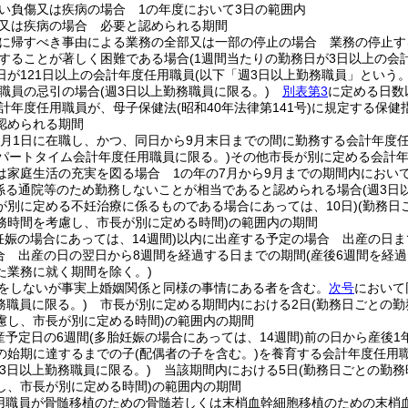
い負傷又は疾病の場合 1の年度において3日の範囲内
又は疾病の場合 必要と認められる期間
に帰すべき事由による業務の全部又は一部の停止の場合 業務の停止す
することが著しく困難である場合
(1週間当たりの勤務日が3日以上の
日が121日以上の会計年度任用職員
(以下「週3日以上勤務職員」という。
職員の忌引の場合
(週3日以上勤務職員に限る。)
別表第3
に定める日数
計年度任用職員が、母子保健法
(昭和40年法律第141号)
に規定する保健
認められる期間
7月1日に在職し、かつ、同日から9月末日までの間に勤務する会計年度
のパートタイム会計年度任用職員に限る。)
その他市長が別に定める会計
は家庭生活の充実を図る場合 1の年の7月から9月までの期間内におい
係る通院等のため勤務しないことが相当であると認められる場合
(週3日
が別に定める不妊治療に係るものである場合にあっては、10日)
(勤務日
務時間を考慮し、市長が別に定める時間)
の範囲内の期間
妊娠の場合にあっては、14週間)
以内に出産する予定の場合 出産の日ま
合 出産の日の翌日から8週間を経過する日までの期間
(産後6週間を経
た業務に就く期間を除く。)
出をしないが事実上婚姻関係と同様の事情にある者を含む。
次号
において
務職員に限る。)
市長が別に定める期間内における2日
(勤務日ごとの
慮し、市長が別に定める時間)
の範囲内の期間
産予定日の6週間
(多胎妊娠の場合にあっては、14週間)
前の日から産後1
の始期に達するまでの子
(配偶者の子を含む。)
を養育する会計年度任用
週3日以上勤務職員に限る。)
当該期間内における5日
(勤務日ごとの勤
し、市長が別に定める時間)
の範囲内の期間
用職員が骨髄移植のための骨髄若しくは末梢血幹細胞移植のための末梢