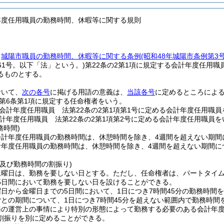
年度任用職員の勤務時間、休暇等に関する規則
、
城陽市職員の勤務時間、休暇等に関する条例
(昭和48年城陽市条例第3
261号。以下「法」という。)
第22条の2第1項に規定する会計年度任用職
るものとする。
おいて、
次の各号
に掲げる用語の意義は、
当該各号
に定めるところによ
第6条第1項に規定する任命権者をいう。
会計年度任用職員 法第22条の2第1項第1号に定める会計年度任用職員
計年度任用職員 法第22条の2第1項第2号に定める会計年度任用職員を
務時間)
計年度任用職員の勤務時間は、休憩時間を除き、4週間を超えない期間に
年度任用職員の勤務時間は、休憩時間を除き、4週間を超えない期間につ
及び勤務時間の割振り)
土曜日は、勤務を要しない日とする。
ただし、任命権者は、パートタイ
5日間において勤務を要しない日を設けることができる。
日から金曜日までの5日間において、1日につき7時間45分の勤務時間
ごとの期間について、1日につき7時間45分を超えない範囲内で勤務時間
務の運営上の事情により特別の形態によって勤務する必要のある会計年
割振りを別に定めることができる。