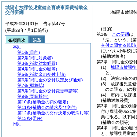
城陽市放課後児童健全育成事業費補助金
交付要綱
○城陽市放課
平成29年3月31日 告示第47号
(目的)
(平成29年4月1日施行)
第1条
この要綱
は
「法」という。)
第
条項目次
沿革
交付に関する規則
本則
にいない小学校に
第1条
(目的)
(補助対象者)
第2条
(補助対象者)
第2条
補助金の交
第3条
(補助対象経費)
(1)
城陽市放課後
第4条
(補助金の額等)
と。
第5条
(補助金の交付申請)
(2)
法第34条の
第6条
(補助金の交付決定及び通知)
(3)
放課後児童健
第7条
(概算払)
のに限る。)
の数
第8条
(補助金の交付変更申請等)
(4)
市内に放課後
第9条
(実績報告)
(補助対象経費)
第10条
(補助金の額の確定)
第3条
補助金の対
第11条
(補助金の請求及び交付)
付け雇児発0521
第12条
(補助金の交付決定の取消し等)
業に限る。以下同
第13条
(委任)
(補助金の額等)
附則
第4条
補助金の額
と、放課後児童健