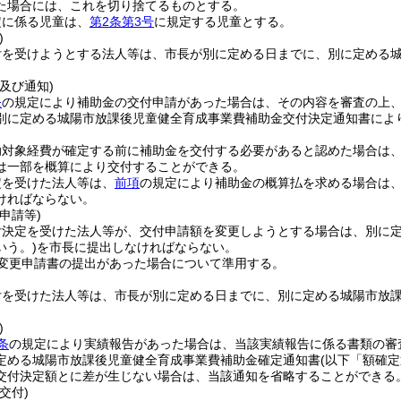
た場合には、これを切り捨てるものとする。
定に係る児童は、
第2条第3号
に規定する児童とする。
)
付を受けようとする法人等は、市長が別に定める日までに、別に定める
。
及び通知)
条
の規定により補助金の交付申請があった場合は、その内容を審査の上
別に定める城陽市放課後児童健全育成事業費補助金交付決定通知書によ
助対象経費が確定する前に補助金を交付する必要があると認めた場合は
は一部を概算により交付することができる。
定を受けた法人等は、
前項
の規定により補助金の概算払を求める場合は
ければならない。
申請等)
付決定を受けた法人等が、交付申請額を変更しようとする場合は、別に
いう。)
を市長に提出しなければならない。
変更申請書の提出があった場合について準用する。
付を受けた法人等は、市長が別に定める日までに、別に定める城陽市放
)
条
の規定により実績報告があった場合は、当該実績報告に係る書類の審
定める城陽市放課後児童健全育成事業費補助金確定通知書
(以下「額確
交付決定額とに差が生じない場合は、当該通知を省略することができる
交付)