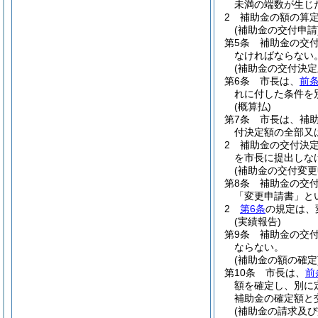
未満の端数が生じ
2
補助金の額の算
(補助金の交付申請
第5条
補助金の交
なければならない
(補助金の交付決定
第6条
市長は、
前
れに付した条件を
(概算払)
第7条
市長は、補
付決定額の全部又
2
補助金の交付決
を市長に提出しな
(補助金の交付変更
第8条
補助金の交
「変更申請書」と
2
第6条
の規定は、
(実績報告)
第9条
補助金の交
ならない。
(補助金の額の確定
第10条
市長は、
前
額を確定し、別に
補助金の確定額と
(補助金の請求及び