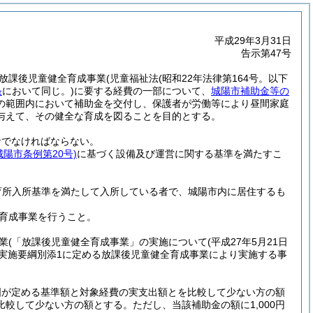
平成29年3月31日
告示第47号
放課後児童健全育成事業
(児童福祉法
(昭和22年法律第164号。以下
条
において同じ。)
に要する経費の一部について、
城陽市補助金等の
の範囲内において補助金を交付し、保護者が労働等により昼間家庭
与えて、その健全な育成を図ることを目的とする。
者でなければならない。
城陽市条例第20号)
に基づく設備及び運営に関する基準を満たすこ
育所入所基準を満たして入所している者で、城陽市内に居住するも
育成事業を行うこと。
業
(「放課後児童健全育成事業」の実施について
(平成27年5月21日
実施要綱別添1に定める放課後児童健全育成事業により実施する事
国が定める基準額と対象経費の実支出額とを比較して少ない方の額
比較して少ない方の額とする。
ただし、当該補助金の額に1,000円