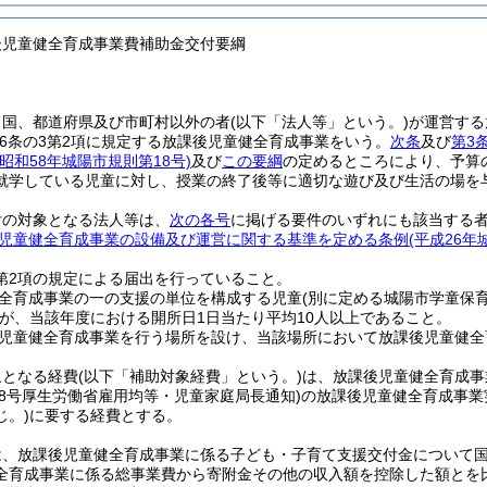
後児童健全育成事業費補助金交付要綱
、国、都道府県及び市町村以外の者
(以下「法人等」という。)
が運営する
6条の3第2項に規定する放課後児童健全育成事業をいう。
次条
及び
第3
(昭和58年城陽市規則第18号)
及び
この要綱
の定めるところにより、予算
就学している児童に対し、授業の終了後等に適切な遊び及び生活の場を
付の対象となる法人等は、
次の各号
に掲げる要件のいずれにも該当する
児童健全育成事業の設備及び運営に関する基準を定める条例
(平成26年
8第2項の規定による届出を行っていること。
全育成事業の一の支援の単位を構成する児童
(別に定める城陽市学童保
が、当該年度における開所日1日当たり平均10人以上であること。
児童健全育成事業を行う場所を設け、当該場所において放課後児童健全
象となる経費
(以下「補助対象経費」という。)
は、放課後児童健全育成事
第8号厚生労働省雇用均等・児童家庭局長通知)
の放課後児童健全育成事業
じ。)
に要する経費とする。
は、放課後児童健全育成事業に係る子ども・子育て支援交付金について
全育成事業に係る総事業費から寄附金その他の収入額を控除した額とを