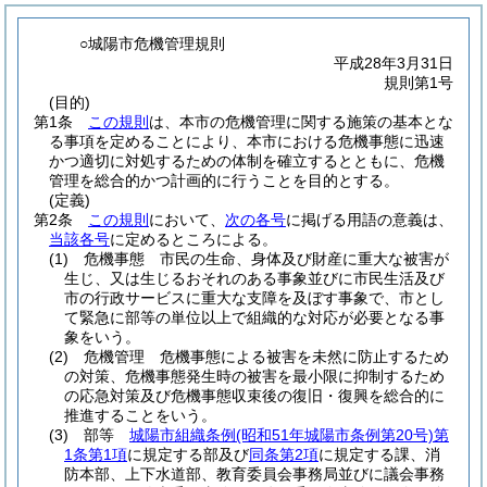
○城陽市危機管理規則
平成28年3月31日
規則第1号
(目的)
第1条
この規則
は、本市の危機管理に関する施策の基本とな
る事項を定めることにより、本市における危機事態に迅速
かつ適切に対処するための体制を確立するとともに、危機
管理を総合的かつ計画的に行うことを目的とする。
(定義)
第2条
この規則
において、
次の各号
に掲げる用語の意義は、
当該各号
に定めるところによる。
(1)
危機事態 市民の生命、身体及び財産に重大な被害が
生じ、又は生じるおそれのある事象並びに市民生活及び
市の行政サービスに重大な支障を及ぼす事象で、市とし
て緊急に部等の単位以上で組織的な対応が必要となる事
象をいう。
(2)
危機管理 危機事態による被害を未然に防止するため
の対策、危機事態発生時の被害を最小限に抑制するため
の応急対策及び危機事態収束後の復旧・復興を総合的に
推進することをいう。
(3)
部等
城陽市組織条例
(昭和51年城陽市条例第20号)
第
1条第1項
に規定する部及び
同条第2項
に規定する課、消
防本部、上下水道部、教育委員会事務局並びに議会事務