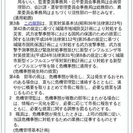
局をいい、監査委員事務局・公平委員会事務局は企画管
理部の、会計課・選挙管理委員会事務局は総務部の、農
業委員会事務局はまちづくり活性部の一部とみなす。
(適用範囲)
第3条
この規則
は、災害対策基本法
(昭和36年法律第223号)
第42条の規定に基づく城陽市地域防災計画により対処する
災害、武力攻撃事態等における国民の保護のための措置に
関する法律
(平成16年法律第112号)
第35条の規定に基づく
城陽市国民保護計画により対処する武力攻撃事態、武力攻
撃予測事態及び緊急対処事態並びに新型インフルエンザ等
対策措置法
(平成24年法律第31号)
第8条の規定に基づく城陽
市新型インフルエンザ等対策行動計画により対処する新型
インフルエンザ等を除く危機事態に適用する。
(危機事態発生時の措置)
第4条
部等の長は、危機事態が発生し、又は発生するおそれ
のある場合は、直ちに危機管理監に連絡するとともに、速
やかに概要を取りまとめて市長に報告し、必要な措置を講
じるものとする。
2
危機管理監は、危機事態が複数の部等にまたがる場合に
は、情報の一元化を図り、必要に応じて市長に報告すると
ともに、必要な措置に関する調整を図るものとする。
3
職員は、危機事態が発生したときは、上司の指揮に従い、
当該危機事態に対処するための業務に従事するものとす
る。
(危機管理基本計画)