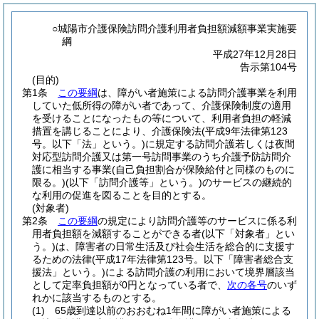
○城陽市介護保険訪問介護利用者負担額減額事業実施要
綱
平成27年12月28日
告示第104号
(目的)
第1条
この要綱
は、障がい者施策による訪問介護事業を利用
していた低所得の障がい者であって、介護保険制度の適用
を受けることになったもの等について、利用者負担の軽減
措置を講じることにより、介護保険法
(平成9年法律第123
号。以下「法」という。)
に規定する訪問介護若しくは夜間
対応型訪問介護又は第一号訪問事業のうち介護予防訪問介
護に相当する事業
(自己負担割合が保険給付と同様のものに
限る。)
(以下「訪問介護等」という。)
のサービスの継続的
な利用の促進を図ることを目的とする。
(対象者)
第2条
この要綱
の規定により訪問介護等のサービスに係る利
用者負担額を減額することができる者
(以下「対象者」とい
う。)
は、障害者の日常生活及び社会生活を総合的に支援す
るための法律
(平成17年法律第123号。以下「障害者総合支
援法」という。)
による訪問介護の利用において境界層該当
として定率負担額が0円となっている者で、
次の各号
のいず
れかに該当するものとする。
(1)
65歳到達以前のおおむね1年間に障がい者施策による