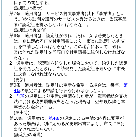
日までの間とする。
(認定証の提示)
第7条
適用者は、サービス提供事業者
(以下「事業者」とい
う。)
から訪問介護等のサービスを受けるときは、当該事業
者に認定証を提示しなければならない。
(認定証の再交付)
第8条
適用者は、認定証が破れ、汚れ、又は紛失したとき
は、別に定める再交付申請書により、市長に認定証の再交
付を申請しなければならない。
この場合において、破れ、
又は汚れた認定証を当該再交付申請書に添付しなければな
らない。
2
適用者は、認定証を紛失した場合において、紛失した認定
証を発見したときは、当該発見した認定証を速やかに市長
に返還しなければならない。
(更新)
第9条
適用者は、認定証の更新を希望する場合は、毎年、
第
4条
の規定による申請を行わなければならない。
2
前項
の規定により更新の申請をした者が、障害者総合支援
法における境界層非該当となった場合は、翌年度以降も本
事業の対象外とする。
(届出等)
第10条
適用者は、
第4条
の規定による申請の内容に変更が
あった場合は、別に定める変更届出書により、市長に届け
出なければならない。
(認定証の返還)