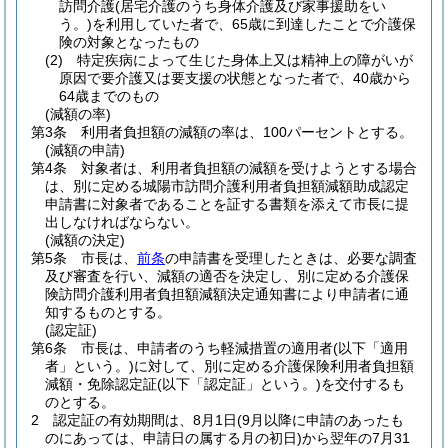
訪問介護
(居宅介護のうち身体介護及び家事援助をい
う。)
を利用していた者で、65歳に到達したことで介護保
険の対象となったもの
(2)
特定疾病によって生じた身体上又は精神上の障がいが
原因で要介護又は要支援の状態となった者で、40歳から
64歳までのもの
(減額の率)
第3条
利用者負担額の減額の率は、100パーセントとする。
(減額の申請)
第4条
対象者は、利用者負担額の減額を受けようとする場合
は、別に定める城陽市訪問介護利用者負担額減額助成認定
申請書に対象者であることを証する書類を添えて市長に提
出しなければならない。
(減額の決定)
第5条
市長は、
前条
の申請書を受理したときは、必要な調査
及び審査を行い、減額の適否を決定し、別に定める介護保
険訪問介護利用者負担額減額決定通知書により申請者に通
知するものとする。
(認定証)
第6条
市長は、申請者のうち軽減措置の適用者
(以下「適用
者」という。)
に対して、別に定める介護保険利用者負担額
減額・免除認定証
(以下「認定証」という。)
を交付するも
のとする。
2
認定証の有効期間は、8月1日
(9月以降に申請のあったも
のにあっては、申請日の属する月の初日)
から翌年の7月31