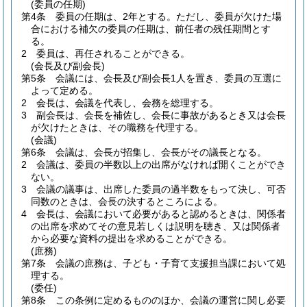
(委員の任期)
第4条
委員の任期は、2年とする。
ただし、委員が欠けた場
合における補欠の委員の任期は、前任者の残任期間とす
る。
2
委員は、再任されることができる。
(会長及び副会長)
第5条
会議には、会長及び副会長1人を置き、委員の互選に
よって定める。
2
会長は、会議を代表し、会務を総理する。
3
副会長は、会長を補佐し、会長に事故があるとき又は会長
が欠けたときは、その職務を代理する。
(会議)
第6条
会議は、会長が招集し、会長がその議長となる。
2
会議は、委員の半数以上の出席がなければ開くことができ
ない。
3
会議の議事は、出席した委員の過半数をもって決し、可否
同数のときは、会長の決するところによる。
4
会長は、会議において必要があると認めるときは、関係者
の出席を求めてその意見若しくは説明を聴き、又は関係者
から必要な資料の提出を求めることができる。
(庶務)
第7条
会議の庶務は、子ども・子育て支援担当課において処
理する。
(委任)
第8条
この条例に定めるもののほか、会議の運営に関し必要