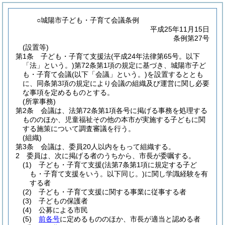
○城陽市子ども・子育て会議条例
平成25年11月15日
条例第27号
(設置等)
第1条
子ども・子育て支援法
(平成24年法律第65号。以下
「法」という。)
第72条第1項の規定に基づき、城陽市子ど
も・子育て会議
(以下「会議」という。)
を設置するととも
に、同条第3項の規定により会議の組織及び運営に関し必要
な事項を定めるものとする。
(所掌事務)
第2条
会議は、法第72条第1項各号に掲げる事務を処理する
もののほか、児童福祉その他の本市が実施する子どもに関
する施策について調査審議を行う。
(組織)
第3条
会議は、委員20人以内をもって組織する。
2
委員は、次に掲げる者のうちから、市長が委嘱する。
(1)
子ども・子育て支援
(法第7条第1項に規定する子ど
も・子育て支援をいう。以下同じ。)
に関し学識経験を有
する者
(2)
子ども・子育て支援に関する事業に従事する者
(3)
子どもの保護者
(4)
公募による市民
(5)
前各号
に定めるもののほか、市長が適当と認める者