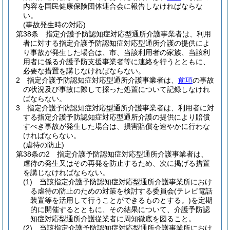
内容を国民健康保険団体連合会に報告しなければならな
い。
(事故発生時の対応)
第38条
指定介護予防認知症対応型通所介護事業者は、利用
者に対する指定介護予防認知症対応型通所介護の提供によ
り事故が発生した場合は、市、当該利用者の家族、当該利
用者に係る介護予防支援事業者等に連絡を行うとともに、
必要な措置を講じなければならない。
2
指定介護予防認知症対応型通所介護事業者は、
前項
の事故
の状況及び事故に際して採った処置について記録しなけれ
ばならない。
3
指定介護予防認知症対応型通所介護事業者は、利用者に対
する指定介護予防認知症対応型通所介護の提供により賠償
すべき事故が発生した場合は、損害賠償を速やかに行わな
ければならない。
(虐待の防止)
第38条の2
指定介護予防認知症対応型通所介護事業者は、
虐待の発生又はその再発を防止するため、次に掲げる措置
を講じなければならない。
(1)
当該指定介護予防認知症対応型通所介護事業所におけ
る虐待の防止のための対策を検討する委員会
(テレビ電話
装置等を活用して行うことができるものとする。)
を定期
的に開催するとともに、その結果について、介護予防認
知症対応型通所介護従業者に周知徹底を図ること。
(2)
当該指定介護予防認知症対応型通所介護事業所におけ