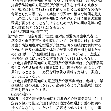
4
指定介護予防認知症対応型通所介護事業者は、適切な指定
介護予防認知症対応型通所介護の提供を確保する観点か
ら、職場において行われる性的な言動又は優越的な関係を
背景とした言動であって業務上必要かつ相当な範囲を超え
たものにより介護予防認知症対応型通所介護従業者の就業
環境が害されることを防止するための方針の明確化等の必
要な措置を講じなければならない。
(業務継続計画の策定等)
第29条の2
指定介護予防認知症対応型通所介護事業者は、
感染症や非常災害の発生時において、利用者に対する指定
介護予防認知症対応型通所介護の提供を継続的に実施する
ための計画及び非常時の体制で早期の業務再開を図るため
の計画
(以下「業務継続計画」という。)
を策定し、当該業
務継続計画に従い必要な措置を講じなければならない。
2
指定介護予防認知症対応型通所介護事業者は、介護予防認
知症対応型通所介護従業者に対し、業務継続計画について
周知するとともに、必要な研修及び訓練を定期的に実施し
なければならない。
3
指定介護予防認知症対応型通所介護事業者は、定期的に業
務継続計画の見直しを行い、必要に応じて業務継続計画の
変更を行うものとする。
(定員の遵守)
第30条
指定介護予防認知症対応型通所介護事業者は、利用
定員を超えて指定介護予防認知症対応型通所介護の提供を
行ってはならない。
ただし、災害その他のやむを得ない事