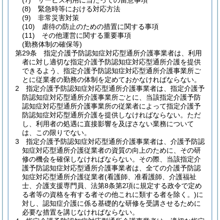
(7)
サービス利用に当たっての留意事項
(8)
緊急時等における対応方法
(9)
非常災害対策
(10)
虐待の防止のための措置に関する事項
(11)
その他運営に関する重要事項
(勤務体制の確保等)
第29条
指定介護予防認知症対応型通所介護事業者は、利用
者に対し適切な指定介護予防認知症対応型通所介護を提供
できるよう、指定介護予防認知症対応型通所介護事業所ご
とに従業者の勤務の体制を定めておかなければならない。
2
指定介護予防認知症対応型通所介護事業者は、指定介護予
防認知症対応型通所介護事業所ごとに、当該指定介護予防
認知症対応型通所介護事業所の従業者によって指定介護予
防認知症対応型通所介護を提供しなければならない。
ただ
し、利用者の処遇に直接影響を及ぼさない業務について
は、この限りでない。
3
指定介護予防認知症対応型通所介護事業者は、介護予防認
知症対応型通所介護従業者の資質の向上のために、その研
修の機会を確保しなければならない。
その際、当該指定介
護予防認知症対応型通所介護事業者は、全ての介護予防認
知症対応型通所介護従業者
(看護師、准看護師、介護福祉
士、介護支援専門員、法第8条第2項に規定する政令で定め
る者等の資格を有する者その他これに類する者を除く。)
に
対し、認知症介護に係る基礎的な研修を受講させるために
必要な措置を講じなければならない。