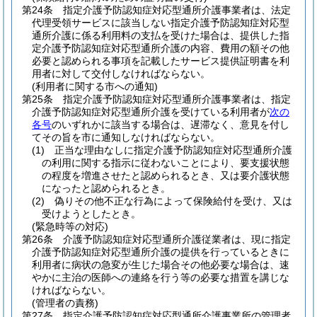
第24条
指定介護予防認知症対応型通所介護事業者は、法定
代理受領サービスに該当しない指定介護予防認知症対応型
通所介護に係る利用料の支払を受けた場合は、提供した指
定介護予防認知症対応型通所介護の内容、費用の額その他
必要と認められる事項を記載したサービス提供証明書を利
用者に対して交付しなければならない。
(利用者に関する市への通知)
第25条
指定介護予防認知症対応型通所介護事業者は、指定
介護予防認知症対応型通所介護を受けている利用者が
次の
各号
のいずれかに該当する場合は、遅滞なく、意見を付し
てその旨を市に通知しなければならない。
(1)
正当な理由なしに指定介護予防認知症対応型通所介護
の利用に関する指示に従わないことにより、要支援状態
の程度を増進させたと認められるとき、又は要介護状態
になったと認められるとき。
(2)
偽りその他不正な行為によって保険給付を受け、又は
受けようとしたとき。
(緊急時等の対応)
第26条
介護予防認知症対応型通所介護従業者は、現に指定
介護予防認知症対応型通所介護の提供を行っているときに
利用者に病状の急変が生じた場合その他必要な場合は、速
やかに主治の医師への連絡を行う等の必要な措置を講じな
ければならない。
(管理者の責務)
第27条
指定介護予防認知症対応型通所介護事業所の管理者