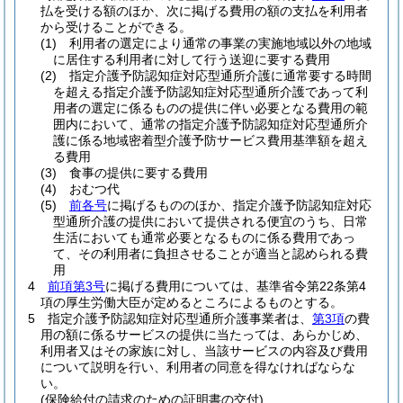
払を受ける額のほか、次に掲げる費用の額の支払を利用者
から受けることができる。
(1)
利用者の選定により通常の事業の実施地域以外の地域
に居住する利用者に対して行う送迎に要する費用
(2)
指定介護予防認知症対応型通所介護に通常要する時間
を超える指定介護予防認知症対応型通所介護であって利
用者の選定に係るものの提供に伴い必要となる費用の範
囲内において、通常の指定介護予防認知症対応型通所介
護に係る地域密着型介護予防サービス費用基準額を超え
る費用
(3)
食事の提供に要する費用
(4)
おむつ代
(5)
前各号
に掲げるもののほか、指定介護予防認知症対応
型通所介護の提供において提供される便宜のうち、日常
生活においても通常必要となるものに係る費用であっ
て、その利用者に負担させることが適当と認められる費
用
4
前項第3号
に掲げる費用については、基準省令第22条第4
項の厚生労働大臣が定めるところによるものとする。
5
指定介護予防認知症対応型通所介護事業者は、
第3項
の費
用の額に係るサービスの提供に当たっては、あらかじめ、
利用者又はその家族に対し、当該サービスの内容及び費用
について説明を行い、利用者の同意を得なければならな
い。
(保険給付の請求のための証明書の交付)