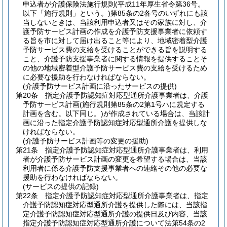
申込者が介護保険法施行規則
(平成11年厚生省令第36号。
以下「施行規則」という。)
第85条の2各号のいずれにも該
当しないときは、当該利用申込者又はその家族に対し、介
護予防サービス計画の作成を介護予防支援事業者に依頼す
る旨を市に対して届け出ること等により、地域密着型介護
予防サービス費の支給を受けることができる旨を説明する
こと、介護予防支援事業者に関する情報を提供することそ
の他の地域密着型介護予防サービス費の支給を受けるため
に必要な援助を行わなければならない。
(介護予防サービス計画に沿ったサービスの提供)
第20条
指定介護予防認知症対応型通所介護事業者は、介護
予防サービス計画
(施行規則第85条の2第1号ハに規定する
計画を含む。以下同じ。)
が作成されている場合は、当該計
画に沿った指定介護予防認知症対応型通所介護を提供しな
ければならない。
(介護予防サービス計画等の変更の援助)
第21条
指定介護予防認知症対応型通所介護事業者は、利用
者が介護予防サービス計画の変更を希望する場合は、当該
利用者に係る介護予防支援事業者への連絡その他の必要な
援助を行わなければならない。
(サービスの提供の記録)
第22条
指定介護予防認知症対応型通所介護事業者は、指定
介護予防認知症対応型通所介護を提供した際には、当該指
定介護予防認知症対応型通所介護の提供日及び内容、当該
指定介護予防認知症対応型通所介護について法第54条の2