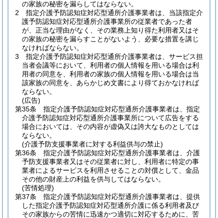
の家族の秘密を漏らしてはならない。
2
指定介護予防認知症対応型通所介護事業者は、当該指定介
護予防認知症対応型通所介護事業所の従業者であった者
が、正当な理由がなく、その業務上知り得た利用者又はそ
の家族の秘密を漏らすことがないよう、必要な措置を講じ
なければならない。
3
指定介護予防認知症対応型通所介護事業者は、サービス担
当者会議等において、利用者の個人情報を用いる場合は利
用者の同意を、利用者の家族の個人情報を用いる場合は当
該家族の同意を、あらかじめ文書により得ておかなければ
ならない。
(広告)
第35条
指定介護予防認知症対応型通所介護事業者は、指定
介護予防認知症対応型通所介護事業所について広告をする
場合においては、その内容が虚偽又は誇大なものとしては
ならない。
(介護予防支援事業者に対する利益供与の禁止)
第36条
指定介護予防認知症対応型通所介護事業者は、介護
予防支援事業者又はその従業者に対し、利用者に特定の事
業者によるサービスを利用させることの対償として、金品
その他の財産上の利益を供与してはならない。
(苦情処理)
第37条
指定介護予防認知症対応型通所介護事業者は、提供
した指定介護予防認知症対応型通所介護に係る利用者及び
その家族からの苦情に迅速かつ適切に対応するために、苦