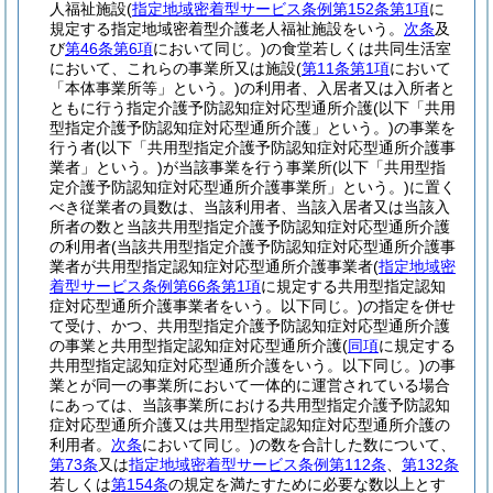
人福祉施設
(
指定地域密着型サービス条例第152条第1項
に
規定する指定地域密着型介護老人福祉施設をいう。
次条
及
び
第46条第6項
において同じ。)
の食堂若しくは共同生活室
において、これらの事業所又は施設
(
第11条第1項
において
「本体事業所等」という。)
の利用者、入居者又は入所者と
ともに行う指定介護予防認知症対応型通所介護
(以下「共用
型指定介護予防認知症対応型通所介護」という。)
の事業を
行う者
(以下「共用型指定介護予防認知症対応型通所介護事
業者」という。)
が当該事業を行う事業所
(以下「共用型指
定介護予防認知症対応型通所介護事業所」という。)
に置く
べき従業者の員数は、当該利用者、当該入居者又は当該入
所者の数と当該共用型指定介護予防認知症対応型通所介護
の利用者
(当該共用型指定介護予防認知症対応型通所介護事
業者が共用型指定認知症対応型通所介護事業者
(
指定地域密
着型サービス条例第66条第1項
に規定する共用型指定認知
症対応型通所介護事業者をいう。以下同じ。)
の指定を併せ
て受け、かつ、共用型指定介護予防認知症対応型通所介護
の事業と共用型指定認知症対応型通所介護
(
同項
に規定する
共用型指定認知症対応型通所介護をいう。以下同じ。)
の事
業とが同一の事業所において一体的に運営されている場合
にあっては、当該事業所における共用型指定介護予防認知
症対応型通所介護又は共用型指定認知症対応型通所介護の
利用者。
次条
において同じ。)
の数を合計した数について、
第73条
又は
指定地域密着型サービス条例第112条
、
第132条
若しくは
第154条
の規定を満たすために必要な数以上とす