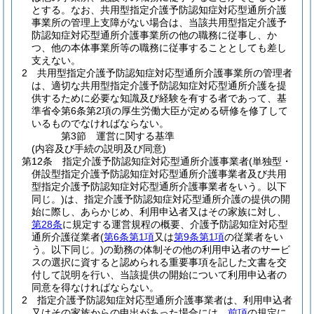
とする。
なお、共用型指定介護予防認知症対応型通所介護
事業所の管理上支障がない場合は、当該共用型指定介護予
防認知症対応型通所介護事業所の他の職務に従事し、か
つ、他の本体事業所等の職務に従事することとしても差し
支えない。
2
共用型指定介護予防認知症対応型通所介護事業所の管理者
は、適切な共用型指定介護予防認知症対応型通所介護を提
供するために必要な知識及び経験を有する者であって、基
準省令第6条第2項の厚生労働大臣が定める研修を修了して
いるものでなければならない。
第3節
運営に関する基準
(内容及び手続の説明及び同意)
第12条
指定介護予防認知症対応型通所介護事業者
(単独型・
併設型指定介護予防認知症対応型通所介護事業者及び共用
型指定介護予防認知症対応型通所介護事業者をいう。以下
同じ。)
は、指定介護予防認知症対応型通所介護の提供の開
始に際し、あらかじめ、利用申込者又はその家族に対し、
第28条
に規定する運営規程の概要、介護予防認知症対応型
通所介護従業者
(
第6条第1項
又は
第9条第1項
の従業者をい
う。以下同じ。)
の勤務の体制その他の利用申込者のサービ
スの選択に資すると認められる重要事項を記した文書を交
付して説明を行い、当該提供の開始について利用申込者の
同意を得なければならない。
2
指定介護予防認知症対応型通所介護事業者は、利用申込者
又はその家族からの申出があった場合には、
前項
の規定に