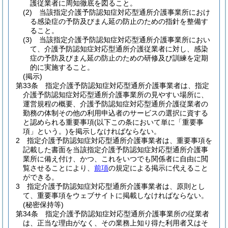
護従業者に周知徹底を図ること。
(2)
当該指定介護予防認知症対応型通所介護事業所におけ
る感染症の予防及びまん延の防止のための指針を整備す
ること。
(3)
当該指定介護予防認知症対応型通所介護事業所におい
て、介護予防認知症対応型通所介護従業者に対し、感染
症の予防及びまん延の防止のための研修及び訓練を定期
的に実施すること。
(掲示)
第33条
指定介護予防認知症対応型通所介護事業者は、指定
介護予防認知症対応型通所介護事業所の見やすい場所に、
運営規程の概要、介護予防認知症対応型通所介護従業者の
勤務の体制その他の利用申込者のサービスの選択に資する
と認められる重要事項
(以下この条において単に「重要事
項」という。)
を掲示しなければならない。
2
指定介護予防認知症対応型通所介護事業者は、重要事項を
記載した書面を当該指定介護予防認知症対応型通所介護事
業所に備え付け、かつ、これをいつでも関係者に自由に閲
覧させることにより、
前項
の規定による掲示に代えること
ができる。
3
指定介護予防認知症対応型通所介護事業者は、原則とし
て、重要事項をウェブサイトに掲載しなければならない。
(秘密保持等)
第34条
指定介護予防認知症対応型通所介護事業所の従業者
は、正当な理由がなく、その業務上知り得た利用者又はそ