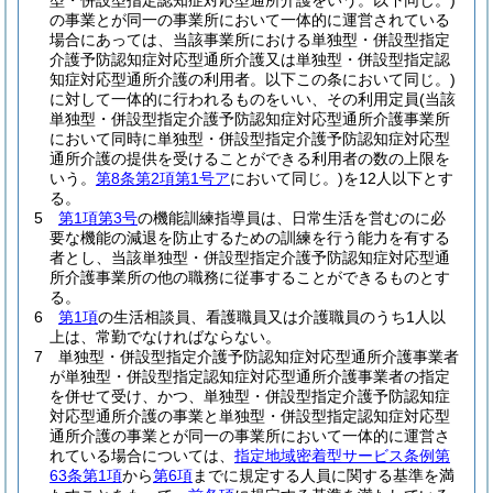
型・併設型指定認知症対応型通所介護をいう。以下同じ。)
の事業とが同一の事業所において一体的に運営されている
場合にあっては、当該事業所における単独型・併設型指定
介護予防認知症対応型通所介護又は単独型・併設型指定認
知症対応型通所介護の利用者。以下この条において同じ。)
に対して一体的に行われるものをいい、その利用定員
(当該
単独型・併設型指定介護予防認知症対応型通所介護事業所
において同時に単独型・併設型指定介護予防認知症対応型
通所介護の提供を受けることができる利用者の数の上限を
いう。
第8条第2項第1号ア
において同じ。)
を12人以下とす
る。
5
第1項第3号
の機能訓練指導員は、日常生活を営むのに必
要な機能の減退を防止するための訓練を行う能力を有する
者とし、当該単独型・併設型指定介護予防認知症対応型通
所介護事業所の他の職務に従事することができるものとす
る。
6
第1項
の生活相談員、看護職員又は介護職員のうち1人以
上は、常勤でなければならない。
7
単独型・併設型指定介護予防認知症対応型通所介護事業者
が単独型・併設型指定認知症対応型通所介護事業者の指定
を併せて受け、かつ、単独型・併設型指定介護予防認知症
対応型通所介護の事業と単独型・併設型指定認知症対応型
通所介護の事業とが同一の事業所において一体的に運営さ
れている場合については、
指定地域密着型サービス条例第
63条第1項
から
第6項
までに規定する人員に関する基準を満