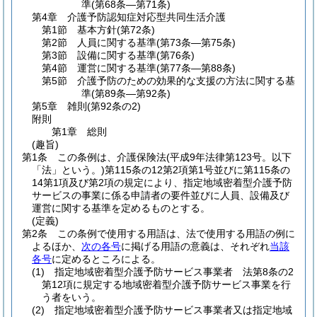
準
(第68条―第71条)
第4章
介護予防認知症対応型共同生活介護
第1節
基本方針
(第72条)
第2節
人員に関する基準
(第73条―第75条)
第3節
設備に関する基準
(第76条)
第4節
運営に関する基準
(第77条―第88条)
第5節
介護予防のための効果的な支援の方法に関する基
準
(第89条―第92条)
第5章
雑則
(第92条の2)
附則
第1章
総則
(趣旨)
第1条
この条例は、介護保険法
(平成9年法律第123号。以下
「法」という。)
第115条の12第2項第1号並びに第115条の
14第1項及び第2項の規定により、指定地域密着型介護予防
サービスの事業に係る申請者の要件並びに人員、設備及び
運営に関する基準を定めるものとする。
(定義)
第2条
この条例で使用する用語は、法で使用する用語の例に
よるほか、
次の各号
に掲げる用語の意義は、それぞれ
当該
各号
に定めるところによる。
(1)
指定地域密着型介護予防サービス事業者 法第8条の2
第12項に規定する地域密着型介護予防サービス事業を行
う者をいう。
(2)
指定地域密着型介護予防サービス事業者又は指定地域