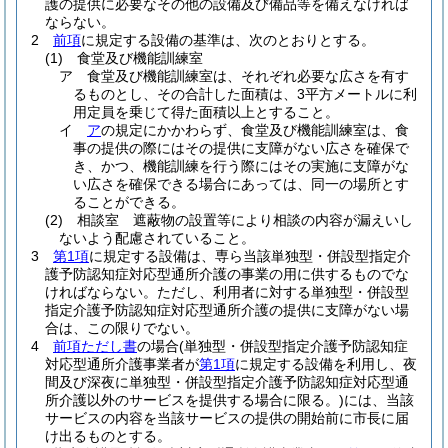
護の提供に必要なその他の設備及び備品等を備えなければ
ならない。
2
前項
に規定する設備の基準は、次のとおりとする。
(1)
食堂及び機能訓練室
ア
食堂及び機能訓練室は、それぞれ必要な広さを有す
るものとし、その合計した面積は、3平方メートルに利
用定員を乗じて得た面積以上とすること。
イ
ア
の規定にかかわらず、食堂及び機能訓練室は、食
事の提供の際にはその提供に支障がない広さを確保で
き、かつ、機能訓練を行う際にはその実施に支障がな
い広さを確保できる場合にあっては、同一の場所とす
ることができる。
(2)
相談室 遮蔽物の設置等により相談の内容が漏えいし
ないよう配慮されていること。
3
第1項
に規定する設備は、専ら当該単独型・併設型指定介
護予防認知症対応型通所介護の事業の用に供するものでな
ければならない。
ただし、利用者に対する単独型・併設型
指定介護予防認知症対応型通所介護の提供に支障がない場
合は、この限りでない。
4
前項ただし書
の場合
(単独型・併設型指定介護予防認知症
対応型通所介護事業者が
第1項
に規定する設備を利用し、夜
間及び深夜に単独型・併設型指定介護予防認知症対応型通
所介護以外のサービスを提供する場合に限る。)
には、当該
サービスの内容を当該サービスの提供の開始前に市長に届
け出るものとする。