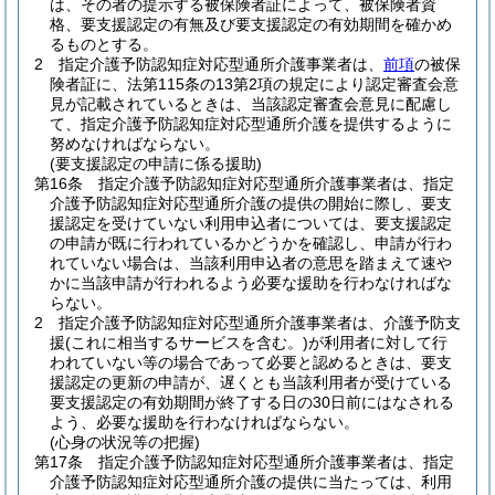
は、その者の提示する被保険者証によって、被保険者資
格、要支援認定の有無及び要支援認定の有効期間を確かめ
るものとする。
2
指定介護予防認知症対応型通所介護事業者は、
前項
の被保
険者証に、法第115条の13第2項の規定により認定審査会意
見が記載されているときは、当該認定審査会意見に配慮し
て、指定介護予防認知症対応型通所介護を提供するように
努めなければならない。
(要支援認定の申請に係る援助)
第16条
指定介護予防認知症対応型通所介護事業者は、指定
介護予防認知症対応型通所介護の提供の開始に際し、要支
援認定を受けていない利用申込者については、要支援認定
の申請が既に行われているかどうかを確認し、申請が行わ
れていない場合は、当該利用申込者の意思を踏まえて速や
かに当該申請が行われるよう必要な援助を行わなければな
らない。
2
指定介護予防認知症対応型通所介護事業者は、介護予防支
援
(これに相当するサービスを含む。)
が利用者に対して行
われていない等の場合であって必要と認めるときは、要支
援認定の更新の申請が、遅くとも当該利用者が受けている
要支援認定の有効期間が終了する日の30日前にはなされる
よう、必要な援助を行わなければならない。
(心身の状況等の把握)
第17条
指定介護予防認知症対応型通所介護事業者は、指定
介護予防認知症対応型通所介護の提供に当たっては、利用