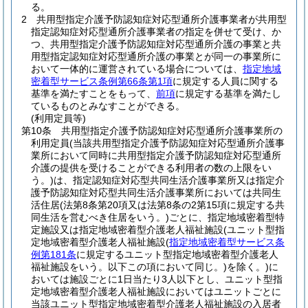
る。
2
共用型指定介護予防認知症対応型通所介護事業者が共用型
指定認知症対応型通所介護事業者の指定を併せて受け、か
つ、共用型指定介護予防認知症対応型通所介護の事業と共
用型指定認知症対応型通所介護の事業とが同一の事業所に
おいて一体的に運営されている場合については、
指定地域
密着型サービス条例第66条第1項
に規定する人員に関する
基準を満たすことをもって、
前項
に規定する基準を満たし
ているものとみなすことができる。
(利用定員等)
第10条
共用型指定介護予防認知症対応型通所介護事業所の
利用定員
(当該共用型指定介護予防認知症対応型通所介護事
業所において同時に共用型指定介護予防認知症対応型通所
介護の提供を受けることができる利用者の数の上限をい
う。)
は、指定認知症対応型共同生活介護事業所又は指定介
護予防認知症対応型共同生活介護事業所においては共同生
活住居
(法第8条第20項又は法第8条の2第15項に規定する共
同生活を営むべき住居をいう。)
ごとに、指定地域密着型特
定施設又は指定地域密着型介護老人福祉施設
(ユニット型指
定地域密着型介護老人福祉施設
(
指定地域密着型サービス条
例第181条
に規定するユニット型指定地域密着型介護老人
福祉施設をいう。以下この項において同じ。)
を除く。)
に
おいては施設ごとに1日当たり3人以下とし、ユニット型指
定地域密着型介護老人福祉施設においてはユニットごとに
当該ユニット型指定地域密着型介護老人福祉施設の入居者