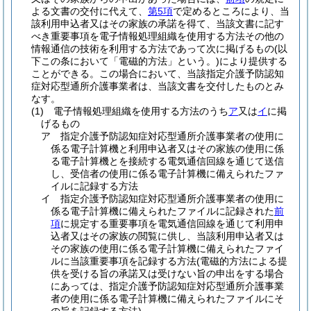
よる文書の交付に代えて、
第5項
で定めるところにより、当
該利用申込者又はその家族の承諾を得て、当該文書に記す
べき重要事項を電子情報処理組織を使用する方法その他の
情報通信の技術を利用する方法であって次に掲げるもの
(以
下この条において「電磁的方法」という。)
により提供する
ことができる。
この場合において、当該指定介護予防認知
症対応型通所介護事業者は、当該文書を交付したものとみ
なす。
(1)
電子情報処理組織を使用する方法のうち
ア
又は
イ
に掲
げるもの
ア
指定介護予防認知症対応型通所介護事業者の使用に
係る電子計算機と利用申込者又はその家族の使用に係
る電子計算機とを接続する電気通信回線を通じて送信
し、受信者の使用に係る電子計算機に備えられたファ
イルに記録する方法
イ
指定介護予防認知症対応型通所介護事業者の使用に
係る電子計算機に備えられたファイルに記録された
前
項
に規定する重要事項を電気通信回線を通じて利用申
込者又はその家族の閲覧に供し、当該利用申込者又は
その家族の使用に係る電子計算機に備えられたファイ
ルに当該重要事項を記録する方法
(電磁的方法による提
供を受ける旨の承諾又は受けない旨の申出をする場合
にあっては、指定介護予防認知症対応型通所介護事業
者の使用に係る電子計算機に備えられたファイルにそ