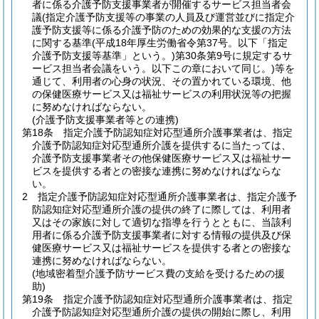
者に係る介護予防支援事業者が開催するサービス担当者会
議
(指定介護予防支援等の事業の人員及び運営並びに指定介
護予防支援等に係る介護予防のための効果的な支援の方法
に関する基準
(平成18年厚生労働省令第37号。以下「指定
介護予防支援等基準」という。)
第30条第9号に規定するサ
ービス担当者会議をいう。以下この章において同じ。)
等を
通じて、利用者の心身の状況、その置かれている環境、他
の保健医療サービス又は福祉サービスの利用状況等の把握
に努めなければならない。
(介護予防支援事業者等との連携)
第18条
指定介護予防認知症対応型通所介護事業者は、指定
介護予防認知症対応型通所介護を提供するに当たっては、
介護予防支援事業者その他保健医療サービス又は福祉サー
ビスを提供する者との密接な連携に努めなければならな
い。
2
指定介護予防認知症対応型通所介護事業者は、指定介護予
防認知症対応型通所介護の提供の終了に際しては、利用者
又はその家族に対して適切な指導を行うとともに、当該利
用者に係る介護予防支援事業者に対する情報の提供及び保
健医療サービス又は福祉サービスを提供する者との密接な
連携に努めなければならない。
(地域密着型介護予防サービス費の支給を受けるための援
助)
第19条
指定介護予防認知症対応型通所介護事業者は、指定
介護予防認知症対応型通所介護の提供の開始に際し、利用