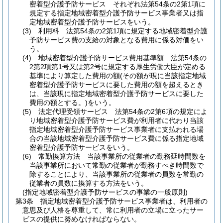
密着型介護予防サービス それぞれ法第54条の2第1項に
規定する指定地域密着型介護予防サービス事業者又は指
定地域密着型介護予防サービスをいう。
(3)
利用料 法第54条の2第1項に規定する地域密着型介護
予防サービス費の支給の対象となる費用に係る対価をい
う。
(4)
地域密着型介護予防サービス費用基準額 法第54条の
2第2項第1号又は第2号に規定する厚生労働大臣が定める
基準により算定した費用の額
(その額が現に当該指定地域
密着型介護予防サービスに要した費用の額を超えるとき
は、当該現に指定地域密着型介護予防サービスに要した
費用の額とする。)
をいう。
(5)
法定代理受領サービス 法第54条の2第6項の規定によ
り地域密着型介護予防サービス費が利用者に代わり当該
指定地域密着型介護予防サービス事業者に支払われる場
合の当該地域密着型介護予防サービス費に係る指定地域
密着型介護予防サービスをいう。
(6)
常勤換算方法 当該事業所の従業者の勤務延時間数を
当該事業所において常勤の従業者が勤務すべき時間数で
除することにより、当該事業所の従業者の員数を常勤の
従業者の員数に換算する方法をいう。
(指定地域密着型介護予防サービスの事業の一般原則)
第3条
指定地域密着型介護予防サービス事業者は、利用者の
意思及び人格を尊重して、常に利用者の立場に立ったサー
ビスの提供に努めなければならない。