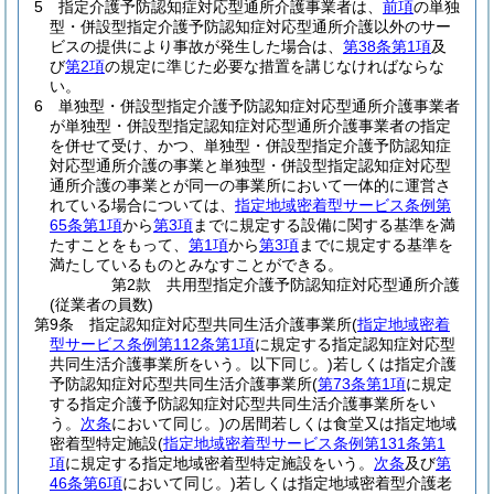
5
指定介護予防認知症対応型通所介護事業者は、
前項
の単独
型・併設型指定介護予防認知症対応型通所介護以外のサー
ビスの提供により事故が発生した場合は、
第38条第1項
及
び
第2項
の規定に準じた必要な措置を講じなければならな
い。
6
単独型・併設型指定介護予防認知症対応型通所介護事業者
が単独型・併設型指定認知症対応型通所介護事業者の指定
を併せて受け、かつ、単独型・併設型指定介護予防認知症
対応型通所介護の事業と単独型・併設型指定認知症対応型
通所介護の事業とが同一の事業所において一体的に運営さ
れている場合については、
指定地域密着型サービス条例第
65条第1項
から
第3項
までに規定する設備に関する基準を満
たすことをもって、
第1項
から
第3項
までに規定する基準を
満たしているものとみなすことができる。
第2款
共用型指定介護予防認知症対応型通所介護
(従業者の員数)
第9条
指定認知症対応型共同生活介護事業所
(
指定地域密着
型サービス条例第112条第1項
に規定する指定認知症対応型
共同生活介護事業所をいう。以下同じ。)
若しくは指定介護
予防認知症対応型共同生活介護事業所
(
第73条第1項
に規定
する指定介護予防認知症対応型共同生活介護事業所をい
う。
次条
において同じ。)
の居間若しくは食堂又は指定地域
密着型特定施設
(
指定地域密着型サービス条例第131条第1
項
に規定する指定地域密着型特定施設をいう。
次条
及び
第
46条第6項
において同じ。)
若しくは指定地域密着型介護老