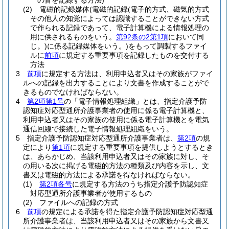
の旨を記録する方法)
(2)
電磁的記録媒体
(電磁的記録
(電子的方式、磁気的方式
その他人の知覚によっては認識することができない方式
で作られる記録であって、電子計算機による情報処理の
用に供されるものをいう。
第92条の2第1項
において同
じ。)
に係る記録媒体をいう。)
をもって調製するファイ
ルに
前項
に規定する重要事項を記録したものを交付する
方法
3
前項
に規定する方法は、利用申込者又はその家族がファイ
ルへの記録を出力することにより文書を作成することがで
きるものでなければならない。
4
第2項第1号
の「電子情報処理組織」とは、指定介護予防
認知症対応型通所介護事業者の使用に係る電子計算機と、
利用申込者又はその家族の使用に係る電子計算機とを電気
通信回線で接続した電子情報処理組織をいう。
5
指定介護予防認知症対応型通所介護事業者は、
第2項
の規
定により
第1項
に規定する重要事項を提供しようとするとき
は、あらかじめ、当該利用申込者又はその家族に対し、そ
の用いる次に掲げる電磁的方法の種類及び内容を示し、文
書又は電磁的方法による承諾を得なければならない。
(1)
第2項各号
に規定する方法のうち指定介護予防認知症
対応型通所介護事業者が使用するもの
(2)
ファイルへの記録の方式
6
前項
の規定による承諾を得た指定介護予防認知症対応型通
所介護事業者は、当該利用申込者又はその家族から文書又