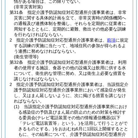
情がある場合は、この限りでない。
(非常災害対策)
第31条
指定介護予防認知症対応型通所介護事業者は、非常
災害に関する具体的計画を立て、非常災害時の関係機関へ
の通報及び連携体制を整備し、それらを定期的に従業者に
周知するとともに、定期的に避難、救出その他必要な訓練
を行わなければならない。
2
指定介護予防認知症対応型通所介護事業者は、
前項
に規定
する訓練の実施に当たって、地域住民の参加が得られるよ
う連携に努めなければならない。
(衛生管理等)
第32条
指定介護予防認知症対応型通所介護事業者は、利用
者の使用する施設、食器その他の設備又は飲用に供する水
について、衛生的な管理に努め、又は衛生上必要な措置を
講じなければならない。
2
指定介護予防認知症対応型通所介護事業者は、当該指定介
護予防認知症対応型通所介護事業所において感染症が発生
し、又はまん延しないように、次に掲げる措置を講じなけ
ればならない。
(1)
当該指定介護予防認知症対応型通所介護事業所におけ
る感染症の予防及びまん延の防止のための対策を検討す
る委員会
(テレビ電話装置その他の情報通信機器
(以下
「テレビ電話装置等」という。)
を活用して行うことがで
きるものとする。)
をおおむね6月に1回以上開催するとと
もに、その結果について、介護予防認知症対応型通所介