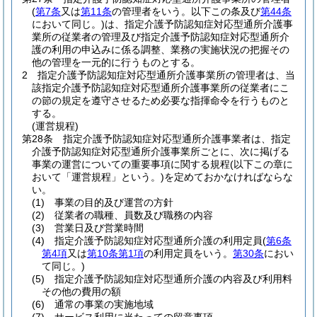
(
第7条
又は
第11条
の管理者をいう。以下この条及び
第44条
において同じ。)
は、指定介護予防認知症対応型通所介護事
業所の従業者の管理及び指定介護予防認知症対応型通所介
護の利用の申込みに係る調整、業務の実施状況の把握その
他の管理を一元的に行うものとする。
2
指定介護予防認知症対応型通所介護事業所の管理者は、当
該指定介護予防認知症対応型通所介護事業所の従業者にこ
の節の規定を遵守させるため必要な指揮命令を行うものと
する。
(運営規程)
第28条
指定介護予防認知症対応型通所介護事業者は、指定
介護予防認知症対応型通所介護事業所ごとに、次に掲げる
事業の運営についての重要事項に関する規程
(以下この章に
おいて「運営規程」という。)
を定めておかなければならな
い。
(1)
事業の目的及び運営の方針
(2)
従業者の職種、員数及び職務の内容
(3)
営業日及び営業時間
(4)
指定介護予防認知症対応型通所介護の利用定員
(
第6条
第4項
又は
第10条第1項
の利用定員をいう。
第30条
におい
て同じ。)
(5)
指定介護予防認知症対応型通所介護の内容及び利用料
その他の費用の額
(6)
通常の事業の実施地域