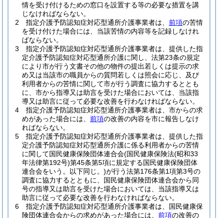
情を受け付けるための窓口を設置する等の必要な措置を講
じなければならない。
2
指定介護予防認知症対応型通所介護事業者は、
前項
の苦情
を受け付けた場合には、当該苦情の内容等を記録しなけれ
ばならない。
3
指定介護予防認知症対応型通所介護事業者は、提供した指
定介護予防認知症対応型通所介護に関し、法第23条の規定
により市が行う文書その他の物件の提出若しくは提示の求
め又は当該市の職員からの質問若しくは照会に応じ、及び
利用者からの苦情に関して市が行う調査に協力するととも
に、市から指導又は助言を受けた場合においては、当該指
導又は助言に従って必要な改善を行わなければならない。
4
指定介護予防認知症対応型通所介護事業者は、市からの求
めがあった場合には、
前項
の改善の内容を市に報告しなけ
ればならない。
5
指定介護予防認知症対応型通所介護事業者は、提供した指
定介護予防認知症対応型通所介護に係る利用者からの苦情
に関して国民健康保険団体連合会
(国民健康保険法
(昭和33
年法律第192号)
第45条第5項に規定する国民健康保険団体
連合会をいう。以下同じ。)
が行う法第176条第1項第3号の
調査に協力するとともに、国民健康保険団体連合会から同
号の指導又は助言を受けた場合においては、当該指導又は
助言に従って必要な改善を行わなければならない。
6
指定介護予防認知症対応型通所介護事業者は、国民健康保
険団体連合会からの求めがあった場合には、
前項
の改善の