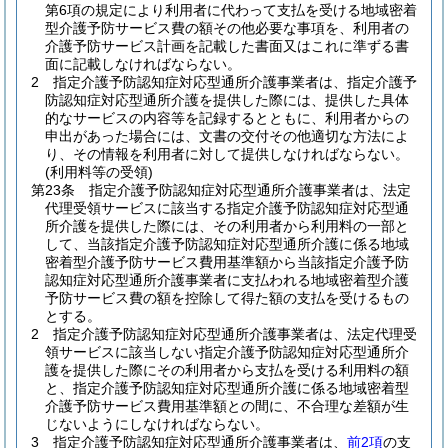
第6項の規定により利用者に代わって支払を受ける地域密着
型介護予防サービス費の額その他必要な事項を、利用者の
介護予防サービス計画を記載した書面又はこれに準ずる書
面に記載しなければならない。
2
指定介護予防認知症対応型通所介護事業者は、指定介護予
防認知症対応型通所介護を提供した際には、提供した具体
的なサービスの内容等を記録するとともに、利用者からの
申出があった場合には、文書の交付その他適切な方法によ
り、その情報を利用者に対して提供しなければならない。
(利用料等の受領)
第23条
指定介護予防認知症対応型通所介護事業者は、法定
代理受領サービスに該当する指定介護予防認知症対応型通
所介護を提供した際には、その利用者から利用料の一部と
して、当該指定介護予防認知症対応型通所介護に係る地域
密着型介護予防サービス費用基準額から当該指定介護予防
認知症対応型通所介護事業者に支払われる地域密着型介護
予防サービス費の額を控除して得た額の支払を受けるもの
とする。
2
指定介護予防認知症対応型通所介護事業者は、法定代理受
領サービスに該当しない指定介護予防認知症対応型通所介
護を提供した際にその利用者から支払を受ける利用料の額
と、指定介護予防認知症対応型通所介護に係る地域密着型
介護予防サービス費用基準額との間に、不合理な差額が生
じないようにしなければならない。
3
指定介護予防認知症対応型通所介護事業者は、
前2項
の支