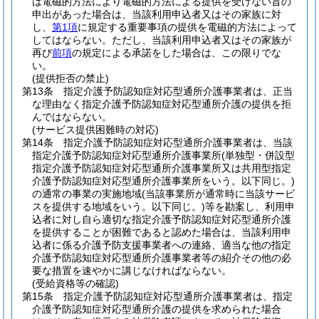
は電磁的方法により電磁的方法による提供を受けない旨の
申出があった場合は、当該利用申込者又はその家族に対
し、
第1項
に規定する重要事項の提供を電磁的方法によって
してはならない。
ただし、当該利用申込者又はその家族が
再び
前項
の規定による承諾をした場合は、この限りでな
い。
(提供拒否の禁止)
第13条
指定介護予防認知症対応型通所介護事業者は、正当
な理由なく指定介護予防認知症対応型通所介護の提供を拒
んではならない。
(サービス提供困難時の対応)
第14条
指定介護予防認知症対応型通所介護事業者は、当該
指定介護予防認知症対応型通所介護事業所
(単独型・併設型
指定介護予防認知症対応型通所介護事業所又は共用型指定
介護予防認知症対応型通所介護事業所をいう。以下同じ。)
の通常の事業の実施地域
(当該事業所が通常時に当該サービ
スを提供する地域をいう。以下同じ。)
等を勘案し、利用申
込者に対し自ら適切な指定介護予防認知症対応型通所介護
を提供することが困難であると認めた場合は、当該利用申
込者に係る介護予防支援事業者への連絡、適当な他の指定
介護予防認知症対応型通所介護事業者等の紹介その他の必
要な措置を速やかに講じなければならない。
(受給資格等の確認)
第15条
指定介護予防認知症対応型通所介護事業者は、指定
介護予防認知症対応型通所介護の提供を求められた場合