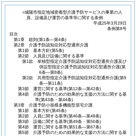
○城陽市指定地域密着型介護予防サービスの事業の人
員、設備及び運営の基準等に関する条例
平成25年3月29日
条例第8号
目次
第1章
総則
(第1条―第4条)
第2章
介護予防認知症対応型通所介護
第1節
基本方針
(第5条)
第2節
人員及び設備に関する基準
第1款
単独型指定介護予防認知症対応型通所介護及び
併設型指定介護予防認知症対応型通所介護
(第
6条―第8条)
第2款
共用型指定介護予防認知症対応型通所介護
(第9
条―第11条)
第3節
運営に関する基準
(第12条―第42条)
第4節
介護予防のための効果的な支援の方法に関する基
準
(第43条・第44条)
第3章
介護予防小規模多機能型居宅介護
第1節
基本方針
(第45条)
第2節
人員に関する基準
(第46条―第48条)
第3節
設備に関する基準
(第49条・第50条)
第4節
運営に関する基準
(第51条―第67条)
第5節
介護予防のための効果的な支援の方法に関する基