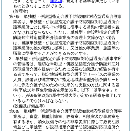
たすことをもって、
前各項
に規定する基準を満たしている
ものとみなすことができる。
(管理者)
第7条
単独型・併設型指定介護予防認知症対応型通所介護事
業者は、単独型・併設型指定介護予防認知症対応型通所介
護事業所ごとに専らその職務に従事する常勤の管理者を置
かなければならない。
ただし、単独型・併設型指定介護予
防認知症対応型通所介護事業所の管理上支障がない場合
は、当該単独型・併設型指定介護予防認知症対応型通所介
護事業所の他の職務に従事し、又は他の事業所、施設等の
職務に従事することができるものとする。
2
単独型・併設型指定介護予防認知症対応型通所介護事業所
の管理者は、適切な単独型・併設型指定介護予防認知症対
応型通所介護を提供するために必要な知識及び経験を有す
る者であって、指定地域密着型介護予防サービスの事業の
人員、設備及び運営並びに指定地域密着型介護予防サービ
スに係る介護予防のための効果的な支援の方法に関する基
準
(平成18年厚生労働省告示第36号。以下「基準省令」と
いう。)
第6条第2項の厚生労働大臣が定める研修を修了して
いるものでなければならない。
(設備及び備品等)
第8条
単独型・併設型指定介護予防認知症対応型通所介護事
業所は、食堂、機能訓練室、静養室、相談室及び事務室を
有するほか、消火設備その他の非常災害に際して必要な設
備並びに単独型・併設型指定介護予防認知症対応型通所介