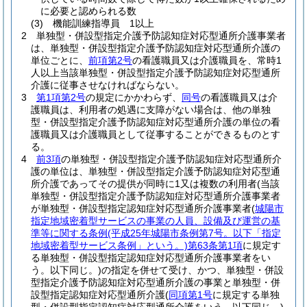
に必要と認められる数
(3)
機能訓練指導員 1以上
2
単独型・併設型指定介護予防認知症対応型通所介護事業者
は、単独型・併設型指定介護予防認知症対応型通所介護の
単位ごとに、
前項第2号
の看護職員又は介護職員を、常時1
人以上当該単独型・併設型指定介護予防認知症対応型通所
介護に従事させなければならない。
3
第1項第2号
の規定にかかわらず、
同号
の看護職員又は介
護職員は、利用者の処遇に支障がない場合は、他の単独
型・併設型指定介護予防認知症対応型通所介護の単位の看
護職員又は介護職員として従事することができるものとす
る。
4
前3項
の単独型・併設型指定介護予防認知症対応型通所介
護の単位は、単独型・併設型指定介護予防認知症対応型通
所介護であってその提供が同時に1又は複数の利用者
(当該
単独型・併設型指定介護予防認知症対応型通所介護事業者
が単独型・併設型指定認知症対応型通所介護事業者
(
城陽市
指定地域密着型サービスの事業の人員、設備及び運営の基
準等に関する条例
(平成25年城陽市条例第7号。以下「指定
地域密着型サービス条例」という。)
第63条第1項
に規定す
る単独型・併設型指定認知症対応型通所介護事業者をい
う。以下同じ。)
の指定を併せて受け、かつ、単独型・併設
型指定介護予防認知症対応型通所介護の事業と単独型・併
設型指定認知症対応型通所介護
(
同項第1号
に規定する単独