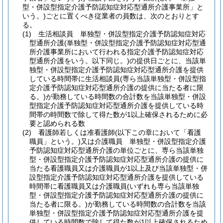
型・併設型指定介護予防認知症対応型通所介護事業所」と
いう。)
ごとに置くべき従業者の員数は、次のとおりとす
る。
(1)
生活相談員 単独型・併設型指定介護予防認知症対応
型通所介護
(単独型・併設型指定介護予防認知症対応型通
所介護事業所において行われる指定介護予防認知症対応
型通所介護をいう。以下同じ。)
の提供日ごとに、当該単
独型・併設型指定介護予防認知症対応型通所介護を提供
している時間帯に生活相談員
(専ら当該単独型・併設型指
定介護予防認知症対応型通所介護の提供に当たる者に限
る。)
が勤務している時間数の合計数を当該単独型・併設
型指定介護予防認知症対応型通所介護を提供している時
間帯の時間数で除して得た数が1以上確保されるために必
要と認められる数
(2)
看護師若しくは准看護師
(以下この章において「看護
職員」という。)
又は介護職員 単独型・併設型指定介護
予防認知症対応型通所介護の単位ごとに、専ら当該単独
型・併設型指定介護予防認知症対応型通所介護の提供に
当たる看護職員又は介護職員が1以上及び当該単独型・併
設型指定介護予防認知症対応型通所介護を提供している
時間帯に看護職員又は介護職員
(いずれも専ら当該単独
型・併設型指定介護予防認知症対応型通所介護の提供に
当たる者に限る。)
が勤務している時間数の合計数を当該
単独型・併設型指定介護予防認知症対応型通所介護を提
供している時間数で除して得た数が1以上確保されるため