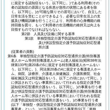
に規定する認知症をいう。以下同じ。)
である利用者
(その
者の認知症の原因となる疾患が急性の状態にある者を除
く。以下同じ。)
が可能な限りその居宅において、自立した
日常生活を営むことができるよう、必要な日常生活上の支
援及び機能訓練を行うことにより、利用者の心身機能の維
持回復を図り、もって利用者の生活機能の維持又は向上を
目指すものでなければならない。
第2節
人員及び設備に関する基準
第1款
単独型指定介護予防認知症対応型通所介護
及び併設型指定介護予防認知症対応型通
所介護
(従業者の員数)
第6条
単独型指定介護予防認知症対応型通所介護
(特別養護
老人ホーム等
(特別養護老人ホーム
(老人福祉法
(昭和38年法
律第133号)
第20条の5に規定する特別養護老人ホームをい
う。以下同じ。)
、同法第20条の4に規定する養護老人ホー
ム、病院、診療所、介護老人保健施設、介護医療院、社会
福祉施設又は特定施設をいう。以下この項において同じ。)
に併設されていない事業所において行われる指定介護予防
認知症対応型通所介護をいう。以下同じ。)
の事業を行う者
及び併設型指定介護予防認知症対応型通所介護
(特別養護老
人ホーム等に併設されている事業所において行われる指定
介護予防認知症対応型通所介護をいう。)
の事業を行う者
(以下「単独型・併設型指定介護予防認知症対応型通所介護
事業者」という。)
が当該事業を行う事業所
(以下「単独