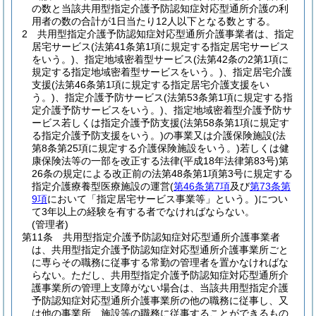
の数と当該共用型指定介護予防認知症対応型通所介護の利
用者の数の合計が1日当たり12人以下となる数とする。
2
共用型指定介護予防認知症対応型通所介護事業者は、指定
居宅サービス
(法第41条第1項に規定する指定居宅サービス
をいう。)
、指定地域密着型サービス
(法第42条の2第1項に
規定する指定地域密着型サービスをいう。)
、指定居宅介護
支援
(法第46条第1項に規定する指定居宅介護支援をい
う。)
、指定介護予防サービス
(法第53条第1項に規定する指
定介護予防サービスをいう。)
、指定地域密着型介護予防サ
ービス若しくは指定介護予防支援
(法第58条第1項に規定す
る指定介護予防支援をいう。)
の事業又は介護保険施設
(法
第8条第25項に規定する介護保険施設をいう。)
若しくは健
康保険法等の一部を改正する法律
(平成18年法律第83号)
第
26条の規定による改正前の法第48条第1項第3号に規定する
指定介護療養型医療施設の運営
(
第46条第7項
及び
第73条第
9項
において「指定居宅サービス事業等」という。)
につい
て3年以上の経験を有する者でなければならない。
(管理者)
第11条
共用型指定介護予防認知症対応型通所介護事業者
は、共用型指定介護予防認知症対応型通所介護事業所ごと
に専らその職務に従事する常勤の管理者を置かなければな
らない。
ただし、共用型指定介護予防認知症対応型通所介
護事業所の管理上支障がない場合は、当該共用型指定介護
予防認知症対応型通所介護事業所の他の職務に従事し、又
は他の事業所、施設等の職務に従事することができるもの