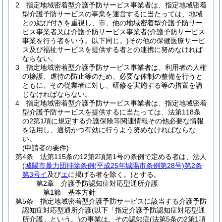
2
指定地域密着型介護予防サービス事業者は、指定地域密着
型介護予防サービスの事業を運営するに当たっては、地域
との結び付きを重視し、市、他の地域密着型介護予防サー
ビス事業者又は介護予防サービス事業者
(介護予防サービス
事業を行う者をいう。以下同じ。)
その他の保健医療サービ
ス及び福祉サービスを提供する者との連携に努めなければ
ならない。
3
指定地域密着型介護予防サービス事業者は、利用者の人権
の擁護、虐待の防止等のため、必要な体制の整備を行うと
ともに、その従業者に対し、研修を実施する等の措置を講
じなければならない。
4
指定地域密着型介護予防サービス事業者は、指定地域密着
型介護予防サービスを提供するに当たっては、法第118条
の2第1項に規定する介護保険等関連情報その他必要な情報
を活用し、適切かつ有効に行うよう努めなければならな
い。
(申請者の要件)
第4条
法第115条の12第2項第1号の条例で定める者は、法人
(
城陽市暴力団排除条例
(平成25年城陽市条例第28号)
第2条
第3号イ
及び
エ
に掲げる者を除く。)
とする。
第2章
介護予防認知症対応型通所介護
第1節
基本方針
第5条
指定地域密着型介護予防サービスに該当する介護予防
認知症対応型通所介護
(以下「指定介護予防認知症対応型通
所介護」という。)
の事業は、その認知症
(法第5条の2第1項