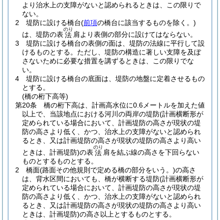
より治水上の支障がないと認められるときは、この限りで
ない。
2
堤防に設ける橋台
(
前項
の橋台に該当するものを除く。)
のり
は、堤防の表
肩より表側の部分に設けてはならない。
法
3
堤防に設ける橋台の表側の面は、堤防の法線に平行して設
けるものとする。
ただし、堤防の構造に著しい支障を及ぼ
さないために必要な措置を講ずるときは、この限りでな
い。
4
堤防に設ける橋台の底面は、堤防の地盤に定着させるもの
とする。
(橋の桁下高等)
第20条
橋の桁下高は、計画高水位に0.6メートルを加えた値
以上で、当該地点における河川の両岸の堤防
(計画横断形が
定められている場合において、計画堤防の高さが現状の堤
防の高さより低く、かつ、治水上の支障がないと認められ
るとき、又は計画堤防の高さが現状の堤防の高さより高い
のり
ときは、計画堤防)
の表
肩を結ぶ線の高さを下回らない
法
ものとするものとする。
2
橋面
(路面その他規則で定める橋の部分をいう。)
の高さ
は、背水区間においても、橋が横断する堤防
(計画横断形が
定められている場合において、計画堤防の高さが現状の堤
防の高さより低く、かつ、治水上の支障がないと認められ
るとき、又は計画堤防の高さが現状の堤防の高さより高い
ときは、計画堤防)
の高さ以上とするものとする。