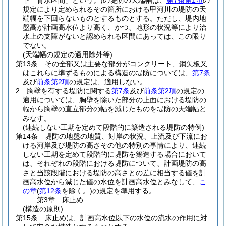
下「背水区間」という。)
の堤防の天端幅は、
第7条第1項
の
規定により定められるその箇所における甲河川の堤防の天
端幅を下回らないものとするものとする。
ただし、堤内地
盤高が計画高水位より高く、かつ、地形の状況等により治
水上の支障がないと認められる区間にあっては、この限り
でない。
(天端幅の規定の適用除外等)
第13条
その全部又は主要な部分がコンクリート、鋼矢板又
はこれらに準ずるものによる構造の堤防については、
第7条
及び
前条第2項
の規定は、適用しない。
2
胸壁を有する堤防に関する
第7条
及び
前条第2項
の規定の
適用については、胸壁を除いた部分の上面における堤防の
幅から胸壁の直立部分の幅を減じたものを堤防の天端幅と
みなす。
(連続しない工期を定めて段階的に築造される堤防の特例)
第14条
堤防の地盤の地質、対岸の状況、上流及び下流にお
ける河岸及び堤防の高さその他の特別の事情により、連続
しない工期を定めて段階的に堤防を築造する場合において
は、それぞれの段階における堤防について、計画堤防の高
さと当該段階における堤防の高さとの差に相当する値を計
画高水位から減じた値の水位を計画高水位とみなして、
こ
の章
(
第12条
を除く。)
の規定を準用する。
第3章
床止め
(構造の原則)
第15条
床止めは、計画高水位以下の水位の流水の作用に対