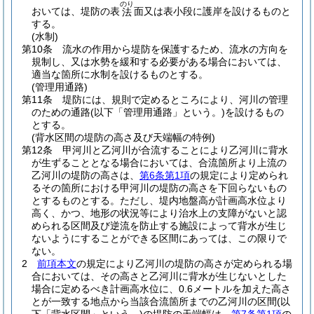
のり
おいては、堤防の表
面又は表小段に護岸を設けるものと
法
する。
(水制)
第10条
流水の作用から堤防を保護するため、流水の方向を
規制し、又は水勢を緩和する必要がある場合においては、
適当な箇所に水制を設けるものとする。
(管理用通路)
第11条
堤防には、規則で定めるところにより、河川の管理
のための通路
(以下「管理用通路」という。)
を設けるもの
とする。
(背水区間の堤防の高さ及び天端幅の特例)
第12条
甲河川と乙河川が合流することにより乙河川に背水
が生ずることとなる場合においては、合流箇所より上流の
乙河川の堤防の高さは、
第6条第1項
の規定により定められ
るその箇所における甲河川の堤防の高さを下回らないもの
とするものとする。
ただし、堤内地盤高が計画高水位より
高く、かつ、地形の状況等により治水上の支障がないと認
められる区間及び逆流を防止する施設によって背水が生じ
ないようにすることができる区間にあっては、この限りで
ない。
2
前項本文
の規定により乙河川の堤防の高さが定められる場
合においては、その高さと乙河川に背水が生じないとした
場合に定めるべき計画高水位に、0.6メートルを加えた高さ
とが一致する地点から当該合流箇所までの乙河川の区間
(以