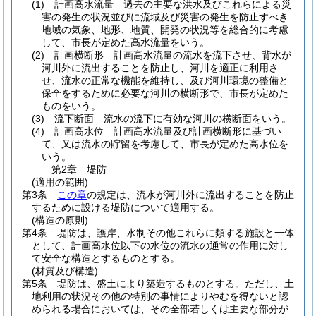
(1)
計画高水流量 過去の主要な洪水及びこれらによる災
害の発生の状況並びに流域及び災害の発生を防止すべき
地域の気象、地形、地質、開発の状況等を総合的に考慮
して、市長が定めた高水流量をいう。
(2)
計画横断形 計画高水流量の流水を流下させ、背水が
河川外に流出することを防止し、河川を適正に利用さ
せ、流水の正常な機能を維持し、及び河川環境の整備と
保全をするために必要な河川の横断形で、市長が定めた
ものをいう。
(3)
流下断面 流水の流下に有効な河川の横断面をいう。
(4)
計画高水位 計画高水流量及び計画横断形に基づい
て、又は流水の貯留を考慮して、市長が定めた高水位を
いう。
第2章
堤防
(適用の範囲)
第3条
この章
の規定は、流水が河川外に流出することを防止
するために設ける堤防について適用する。
(構造の原則)
第4条
堤防は、護岸、水制その他これらに類する施設と一体
として、計画高水位以下の水位の流水の通常の作用に対し
て安全な構造とするものとする。
(材質及び構造)
第5条
堤防は、盛土により築造するものとする。
ただし、土
地利用の状況その他の特別の事情によりやむを得ないと認
められる場合においては、その全部若しくは主要な部分が