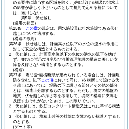
める要件に該当する区域を除く。)
内に設ける橋及び治水上
の影響が著しく小さいものとして規則で定める橋について
は、適用しない。
第5章
伏せ越し
(適用の範囲)
第25条
この章
の規定は、用水施設又は排水施設である伏せ
越しについて適用する。
(構造の原則)
第26条
伏せ越しは、計画高水位以下の水位の流水の作用に
対して安全な構造とするものとする。
2
伏せ越しは、計画高水位以下の水位の洪水の流下を妨げ
ず、並びに付近の河岸及び河川管理施設の構造に著しい支
障を及ぼさない構造とするものとする。
(構造)
第27条
堤防
(計画横断形が定められている場合には、計画堤
防を含む。以下
この項
において同じ。)
を横断して設ける伏
せ越しにあっては、堤防の下に設ける部分とその他の部分
とは、構造上分離するものとする。
ただし、堤防の地盤の
地質、伏せ越しの深さ等を考慮して、堤防の構造に支障を
及ぼすおそれがないときは、この限りでない。
2
伏せ越しは、鉄筋コンクリート構造又はこれに準ずる構造
とするものとする。
3
伏せ越しは、堆積土砂等の排除に支障のない構造とするも
のとする。
(ゲート等)