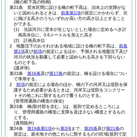
(橋の桁下高の特例)
第21条
背水区間に設ける橋の桁下高は、治水上の支障がな
いと認められるときは、
前条第1項
の規定にかかわらず、次
に掲げる高さのうちいずれか高い方の高さ以上とすること
ができる。
(1)
当該河川に背水が生じないとした場合に定めるべき計
画高水位に、0.6メートルを加えた高さ
(2)
計画高水位
2
地盤沈下のおそれがある地域に設ける橋の桁下高は、
前条
第1項
及び
前項
の規定によるほか、予測される地盤沈下及び
河川の状況を勘案して必要と認められる高さを下回らない
ものとする。
(護岸等)
第22条
第16条
及び
第17条
の規定は、橋を設ける場合につい
て準用する。
2
前項
の規定による場合のほか、橋の下の河岸又は堤防を保
護するため必要があるときは、河岸又は堤防をコンクリー
トその他これに類するもので覆うものとする。
(管理用通路の構造の保全)
第23条
橋
(取付部を含む。)
は、規則で定めるところによ
り、管理用通路の構造に支障を及ぼさない構造とするもの
とする。
(適用除外)
第24条
第19条第1項
から
第3項
まで、
第20条
及び
第21条
の
規定は、遊水地その他これらに類するものの区域
(規則で定