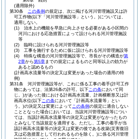
第6章
雑則
(適用除外)
第30条
この条例
の規定は、次に掲げる河川管理施設又は許
可工作物
(以下「河川管理施設等」という。)
については、
適用しない。
(1)
治水上の機能を早急に向上させる必要がある小区間の
河川における応急措置によって設けられる河川管理施設
等
(2)
臨時に設けられる河川管理施設等
(3)
工事を施行するために仮に設けられる河川管理施設等
(4)
特殊な構造の河川管理施設等で、市長がその構造が
第
2章
から
第5章
までの規定によるものと同等以上の効力が
あると認めるもの
(計画高水流量等の決定又は変更があった場合の適用の特
例)
第31条
河川管理施設等が、これに係る工事の着手
(許可工作
物にあっては、法第26条の許可。以下
この条
において同
じ。)
があった後における計画高水流量、計画横断形又は計
画高水位
(以下
この条
において「計画高水流量等」とい
う。)
の決定又は変更によって
この条例
の規定に適合しない
こととなった場合においては、当該河川管理施設等につい
ては、当該計画高水流量等の決定又は変更がなかったもの
とみなして当該規定を適用する。
ただし、工事の着手が当
該計画高水流量等の決定又は変更の後である改築
(災害復旧
又は応急措置として行われるものを除く。)
に係る河川管理