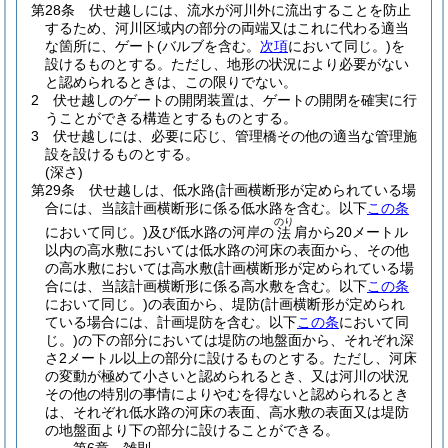
第28条
伏せ越しには、流水が河川外に流出することを防止
するため、河川区域内の部分の両端又はこれに代わる適当
な箇所に、ゲート
(バルブを含む。
次項
において同じ。)
を
設けるものとする。
ただし、地形の状況により必要がない
と認められるときは、この限りでない。
2
伏せ越しのゲートの開閉装置は、ゲートの開閉を確実に行
うことができる構造とするものとする。
3
伏せ越しには、必要に応じ、管理橋その他の適当な管理施
設を設けるものとする。
(深さ)
第29条
伏せ越しは、低水路
(計画横断形が定められている場
合には、当該計画横断形に係る低水路を含む。以下
この条
のり
において同じ。)
及び低水路の河岸の
肩から20メートル
法
以内の高水敷においては低水路の河床の表面から、その他
の高水敷においては高水敷
(計画横断形が定められている場
合には、当該計画横断形に係る高水敷を含む。以下
この条
において同じ。)
の表面から、堤防
(計画横断形が定められ
ている場合には、計画堤防を含む。以下
この条
において同
じ。)
の下の部分においては堤防の地盤面から、それぞれ深
さ2メートル以上の部分に設けるものとする。
ただし、河床
の変動が極めて小さいと認められるとき、又は河川の状況
その他の特別の事情によりやむを得ないと認められるとき
は、それぞれ低水路の河床の表面、高水敷の表面又は堤防
の地盤面より下の部分に設けることができる。