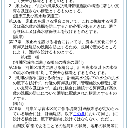
して安全な構造とするものとする。
2
床止めは、付近の河岸及び河川管理施設の構造に著しい支
障を及ぼさない構造とするものとする。
(護床工及び高水敷保護工)
第16条
床止めを設ける場合において、これに接続する河床
又は高水敷の洗掘を防止するため必要があるときは、適当
な護床工又は高水敷保護工を設けるものとする。
(護岸)
第17条
床止めを設ける場合においては、流水の変化に伴う
河岸又は堤防の洗掘を防止するため、規則で定めるところ
により、護岸を設けるものとする。
第4章
橋
(河川区域内に設ける橋台の構造の原則)
第18条
河川区域内に設ける橋台は、計画高水位以下の水位
の流水の作用に対して安全な構造とするものとする。
2
河川区域内に設ける橋台は、計画高水位以下の水位の洪水
の流下を妨げず、付近の河岸及び河川管理施設の構造に著
しい支障を及ぼさず、並びに橋台に接続する河床及び高水
敷の洗掘の防止について適切に配慮された構造とするもの
とする。
(橋台)
第19条
河岸又は背水区間に係る堤防
(計画横断形が定められ
ている場合には、計画堤防。以下
この条
において同じ。)
に
設ける橋台は、流下断面内に設けてはならない。
ただし、
さく
山間狭
部であることその他河川の状況、地形の状況等に
窄