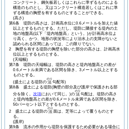
コンクリート、鋼矢板若しくはこれらに準ずるものによる
構造のものとし、又はコンクリート構造若しくはこれに準
ずる構造の胸壁を有するものとすることができる。
(高さ)
第6条
堤防の高さは、計画高水位に0.6メートルを加えた値
以上とするものとする。
ただし、堤防に隣接する堤内の土
地の地盤高
(以下「堤内地盤高」という。)
が計画高水位よ
り高く、かつ、地形の状況等により治水上の支障がないと
認められる区間にあっては、この限りでない。
2
胸壁を有する堤防の胸壁を除いた部分の高さは、計画高水
位以上とするものとする。
(天端幅)
第7条
堤防の天端幅は、堤防の高さと堤内地盤高との差が
0.6メートル未満である区間を除き、3メートル以上とする
ものとする。
のり
(盛土による堤防の
勾配等)
法
第8条
盛土による堤防
(胸壁の部分及び護岸で保護される部
のり
分を除く。
次項
において同じ。)
の
勾配は、堤防の高さ
法
と堤内地盤高との差が0.6メートル未満である区間を除き、
50パーセント以下とするものとする。
のり
2
盛土による堤防の
面は、芝等によって覆うものとす
法
る。
(護岸)
第9条
流水の作用から堤防を保護するため必要がある場合に