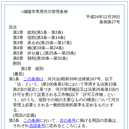
○城陽市準用河川管理条例
平成24年12月28日
条例第27号
目次
第1章
総則
(第1条・第2条)
第2章
堤防
(第3条―第14条)
第3章
床止め
(第15条―第17条)
第4章
橋
(第18条―第24条)
第5章
伏せ越し
(第25条―第29条)
第6章
雑則
(第30条―第32条)
附則
第1章
総則
(趣旨)
第1条
この条例
は、河川法
(昭和39年法律第167号。以下
「法」という。)
第100条第1項において準用する法第13条
第2項の規定に基づき、河川管理施設又は法第26条第1項の
許可を受けて設置される工作物
(以下「許可工作物」とい
う。)
のうち、堤防その他の主要なものの構造について河川
管理上必要とされる一般的技術的基準を定めるものとす
る。
(用語の定義)
第2条
この条例
において、
次の各号
に掲げる用語の意義は、
それぞれ
当該各号
に定めるところによる。