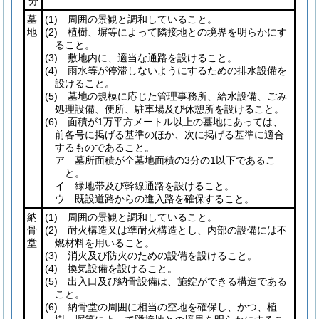
分
墓
(1)
周囲の景観と調和していること。
地
(2)
植樹、塀等によって隣接地との境界を明らかにす
ること。
(3)
敷地内に、適当な通路を設けること。
(4)
雨水等が停滞しないようにするための排水設備を
設けること。
(5)
墓地の規模に応じた管理事務所、給水設備、ごみ
処理設備、便所、駐車場及び休憩所を設けること。
(6)
面積が1万平方メートル以上の墓地にあっては、
前各号に掲げる基準のほか、次に掲げる基準に適合
するものであること。
ア 墓所面積が全墓地面積の3分の1以下であるこ
と。
イ 緑地帯及び幹線通路を設けること。
ウ 既設道路からの進入路を確保すること。
納
(1)
周囲の景観と調和していること。
骨
(2)
耐火構造又は準耐火構造とし、内部の設備には不
堂
燃材料を用いること。
(3)
消火及び防火のための設備を設けること。
(4)
換気設備を設けること。
(5)
出入口及び納骨設備は、施錠ができる構造である
こと。
(6)
納骨堂の周囲に相当の空地を確保し、かつ、植