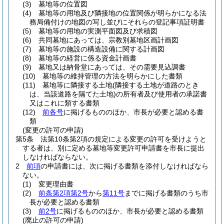
(3)
墓地等の位置図
(4)
墓地等の用地及び隣接地の位置関係が明らかになる法
務局備付けの地図の写し並びにそれらの登記事項証明書
(5)
墓地等の用地の実測平面図及び求積図
(6)
共同墓地にあっては、宗教別墓地区画計画図
(7)
墓地等の施設の構造設備に関する計画図
(8)
墓地等の経営に係る資金計画書
(9)
墓地又は納骨堂にあっては、その需要見込調書
(10)
墓地等の維持管理の方法を明らかにした書類
(11)
墓地等に隣接する土地
(隣接する土地が道路のとき
は、当該道路を隔てた土地)
の所有者及び使用者の承諾書
又はこれに類する書類
(12)
前各号
に掲げるもののほか、市長が必要と認める書
類
(変更の許可の申請)
第5条
法第10条第2項の規定による変更の許可を受けようと
する者は、別に定める墓地等変更許可申請書を市長に提出
しなければならない。
2
前項
の申請書には、次に掲げる書類を添付しなければなら
ない。
(1)
変更理由書
(2)
前条第2項第2号
から
第11号
までに掲げる書類のうち市
長が必要と認める書類
(3)
前2号
に掲げるもののほか、市長が必要と認める書類
(廃止の許可の申請)