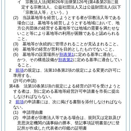
イ
宗教法人法
(昭和26年法律第126号)
第4条第2項に規
定する宗教法人、公益社団法人又は公益財団法人
(以下
「宗教法人等」という。)
(2)
当該墓地等を経営しようとする者が宗教法人等である
場合には、墓地等を経営しようとする地域において、地
方公共団体の経営する墓地等では地域の需要を満たせな
いこと等により墓地等の利用が困難であると認められる
こと。
(3)
墓地等が永続的に管理されることが見込まれること。
(4)
墓地等の経営が営利を目的としたものでないこと。
(5)
墓地等の設置場所が
別表第1
に定める基準に適合し、
かつ、その構造設備が
別表第2
に定める基準に適合してい
ること。
2
前項
の規定は、法第10条第2項の規定による変更の許可に
準用する。
(許可の申請)
第4条
法第10条第1項の規定による経営の許可を受けようと
する者は、別に定める墓地等経営許可申請書を市長に提出
しなければならない。
2
前項
の申請書には、次に掲げる書類を添付しなければなら
ない。
(1)
申請理由書
(2)
申請者が宗教法人等である場合は、規則又は定款及び
意思決定機関の議事録の謄本、登記事項証明書並びに登
記所が作成した代表者の印鑑の証明書