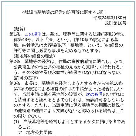
○城陽市墓地等の経営の許可等に関する規則
平成24年3月30日
規則第16号
(趣旨)
第1条
この規則
は、墓地、埋葬等に関する法律
(昭和23年法
律第48号。以下「法」という。)
第10条の規定による墓
地、納骨堂又は火葬場
(以下「墓地等」という。)
の経営の
許可等に関し必要な事項を定めるものとする。
(墓地等の経営の理念)
第2条
墓地等の経営は、住民の宗教的感情に適合し、かつ、
公衆衛生その他公共の福祉の見地から支障なく行われるよ
う、その公益性及び永続性が確保されなければならない。
(許可の基準)
第3条
市長は、墓地等を経営しようとする者から法第10条
第1項の規定による経営の許可の申請があった場合におい
て、当該申請に係る墓地等の設置が、
次の各号
のいずれに
も該当すると認めるときでなければ、当該許可をしないも
のとする。
ただし、当該申請に係る墓地等の周囲の状況そ
の他特別の理由により支障がないと認められる場合は、こ
の限りでない。
(1)
当該墓地等を経営しようとする者が次に掲げる者であ
ること。
ア
地方公共団体