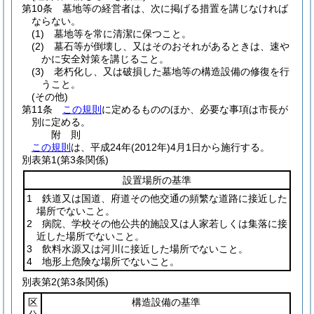
第10条
墓地等の経営者は、次に掲げる措置を講じなければ
ならない。
(1)
墓地等を常に清潔に保つこと。
(2)
墓石等が倒壊し、又はそのおそれがあるときは、速や
かに安全対策を講じること。
(3)
老朽化し、又は破損した墓地等の構造設備の修復を行
うこと。
(その他)
第11条
この規則
に定めるもののほか、必要な事項は市長が
別に定める。
附
則
この規則
は、平成24年
(2012年)
4月1日から施行する。
別表第1
(第3条関係)
設置場所の基準
1 鉄道又は国道、府道その他交通の頻繁な道路に接近した
場所でないこと。
2 病院、学校その他公共的施設又は人家若しくは集落に接
近した場所でないこと。
3 飲料水源又は河川に接近した場所でないこと。
4 地形上危険な場所でないこと。
別表第2
(第3条関係)
区
構造設備の基準