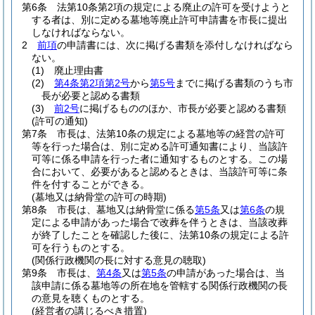
第6条
法第10条第2項の規定による廃止の許可を受けようと
する者は、別に定める墓地等廃止許可申請書を市長に提出
しなければならない。
2
前項
の申請書には、次に掲げる書類を添付しなければなら
ない。
(1)
廃止理由書
(2)
第4条第2項第2号
から
第5号
までに掲げる書類のうち市
長が必要と認める書類
(3)
前2号
に掲げるもののほか、市長が必要と認める書類
(許可の通知)
第7条
市長は、法第10条の規定による墓地等の経営の許可
等を行った場合は、別に定める許可通知書により、当該許
可等に係る申請を行った者に通知するものとする。
この場
合において、必要があると認めるときは、当該許可等に条
件を付することができる。
(墓地又は納骨堂の許可の時期)
第8条
市長は、墓地又は納骨堂に係る
第5条
又は
第6条
の規
定による申請があった場合で改葬を伴うときは、当該改葬
が終了したことを確認した後に、法第10条の規定による許
可を行うものとする。
(関係行政機関の長に対する意見の聴取)
第9条
市長は、
第4条
又は
第5条
の申請があった場合は、当
該申請に係る墓地等の所在地を管轄する関係行政機関の長
の意見を聴くものとする。
(経営者の講じるべき措置)