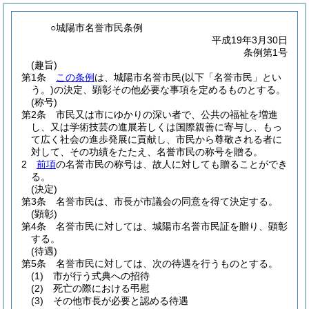
○城陽市名誉市民条例
平成19年3月30日
条例第1号
(趣旨)
第1条
この条例
は、城陽市名誉市民
(以下「名誉市民」とい
う。)
の決定、顕彰その他必要な事項を定めるものとする。
(称号)
第2条
市民又は市にゆかりの深い者で、公共の福祉を増進
し、又は学術技芸の進展若しくは国際親善に寄与し、もっ
て広く社会の進歩発展に貢献し、市民から尊敬される者に
対して、その功績をたたえ、名誉市民の称号を贈る。
2
前項
の名誉市民の称号は、故人に対しても贈ることができ
る。
(決定)
第3条
名誉市民は、市長が市議会の同意を得て決定する。
(顕彰)
第4条
名誉市民に対しては、城陽市名誉市民証を贈り、顕彰
する。
(待遇)
第5条
名誉市民に対しては、次の待遇を行うものとする。
(1)
市が行う式典への招待
(2)
死亡の際における弔慰
(3)
その他市長が必要と認める待遇