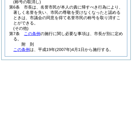
(称号の取消し)
第6条
市長は、名誉市民が本人の責に帰すべき行為により、
著しく名誉を失い、市民の尊敬を受けなくなったと認める
ときは、市議会の同意を得て名誉市民の称号を取り消すこ
とができる。
(その他)
第7条
この条例
の施行に関し必要な事項は、市長が別に定め
る。
附
則
この条例
は、平成19年
(2007年)
4月1日から施行する。