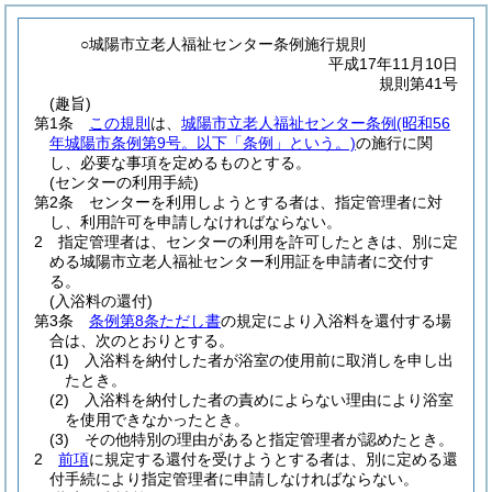
○城陽市立老人福祉センター条例施行規則
平成17年11月10日
規則第41号
(趣旨)
第1条
この規則
は、
城陽市立老人福祉センター条例
(昭和56
年城陽市条例第9号。以下「条例」という。)
の施行に関
し、必要な事項を定めるものとする。
(センターの利用手続)
第2条
センターを利用しようとする者は、指定管理者に対
し、利用許可を申請しなければならない。
2
指定管理者は、センターの利用を許可したときは、別に定
める城陽市立老人福祉センター利用証を申請者に交付す
る。
(入浴料の還付)
第3条
条例第8条ただし書
の規定により入浴料を還付する場
合は、次のとおりとする。
(1)
入浴料を納付した者が浴室の使用前に取消しを申し出
たとき。
(2)
入浴料を納付した者の責めによらない理由により浴室
を使用できなかったとき。
(3)
その他特別の理由があると指定管理者が認めたとき。
2
前項
に規定する還付を受けようとする者は、別に定める還
付手続により指定管理者に申請しなければならない。