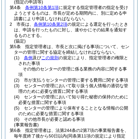
(指定の申請等)
第4条
条例第10条第1項
に規定する指定管理者の指定を受け
ようとするものは、市長が定める期間内に、別に定める申
請書により申請しなければならない。
2
市長は、
条例第10条第2項
の規定による選定を行ったとき
は、申請を行ったものに対し、速やかにその結果を通知す
るものとする。
(協定)
第5条
指定管理者は、市長と次に掲げる事項について、セン
ターの管理に関する協定を締結しなければならない。
(1)
条例
及び
この規則
の規定により、指定管理者の権限と
された事項
その他のセンターの管理に係る業務の内容に関する事
項
(2)
市が支払うセンターの管理に要する費用に関する事項
(3)
センターの管理において取り扱う個人情報の適切な管
理のために必要な措置に関する事項
(4)
センターの管理において知り得た秘密の保持のために
必要な措置に関する事項
(5)
センターの管理により保有することとなる情報の公開
のために必要な措置に関する事項
(6)
その他市長が必要と認める事項
(事業報告書)
第6条
指定管理者は、法第244条の2第7項の事業報告書を、
毎年度終了後から50日以内
(同条第11項の規定により指定