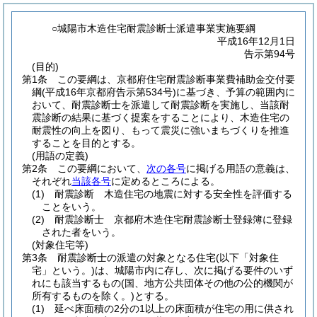
○城陽市木造住宅耐震診断士派遣事業実施要綱
平成16年12月1日
告示第94号
(目的)
第1条
この要綱は、京都府住宅耐震診断事業費補助金交付要
綱
(平成16年京都府告示第534号)
に基づき、予算の範囲内に
おいて、耐震診断士を派遣して耐震診断を実施し、当該耐
震診断の結果に基づく提案をすることにより、木造住宅の
耐震性の向上を図り、もって震災に強いまちづくりを推進
することを目的とする。
(用語の定義)
第2条
この要綱において、
次の各号
に掲げる用語の意義は、
それぞれ
当該各号
に定めるところによる。
(1)
耐震診断 木造住宅の地震に対する安全性を評価する
ことをいう。
(2)
耐震診断士 京都府木造住宅耐震診断士登録簿に登録
された者をいう。
(対象住宅等)
第3条
耐震診断士の派遣の対象となる住宅
(以下「対象住
宅」という。)
は、城陽市内に存し、次に掲げる要件のいず
れにも該当するもの
(国、地方公共団体その他の公的機関が
所有するものを除く。)
とする。
(1)
延べ床面積の2分の1以上の床面積が住宅の用に供され