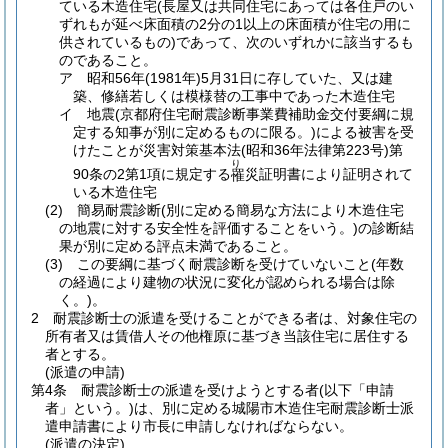
ている木造住宅
(長屋又は共同住宅にあっては各住戸のい
ずれもが延べ床面積の2分の1以上の床面積が住宅の用に
供されているもの)
であって、次のいずれかに該当するも
のであること。
ア
昭和56年
(1981年)
5月31日に存していた、又は建
築、修繕若しくは模様替の工事中であった木造住宅
イ
地震
(京都府住宅耐震診断事業費補助金交付要綱に規
定する知事が別に定めるものに限る。)
による被害を受
けたことが災害対策基本法
(昭和36年法律第223号)
第
り
90条の2第1項に規定する
災証明書により証明されて
罹
いる木造住宅
(2)
簡易耐震診断
(別に定める簡易な方法により木造住宅
の地震に対する安全性を評価することをいう。)
の診断結
果が別に定める評点未満であること。
(3)
この要綱に基づく耐震診断を受けていないこと
(年数
の経過により建物の状況に変化が認められる場合は除
く。)
。
2
耐震診断士の派遣を受けることができる者は、対象住宅の
所有者又は賃借人その他権原に基づき当該住宅に居住する
者とする。
(派遣の申請)
第4条
耐震診断士の派遣を受けようとする者
(以下「申請
者」という。)
は、別に定める城陽市木造住宅耐震診断士派
遣申請書により市長に申請しなければならない。
(派遣の決定)