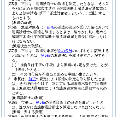
第5条
市長は、耐震診断士の派遣を決定したときは、その旨
を別に定める城陽市木造住宅耐震診断士派遣決定通知書に
より当該申請者
(以下「派遣対象者」という。)
に通知する
ものとする。
(派遣の辞退)
第6条
派遣対象者は、
前条
の派遣の決定を受けた後において
耐震診断士の派遣を辞退するときは、速やかに別に定める
城陽市木造住宅耐震診断士派遣辞退届を市長に提出しなけ
ればならない。
(派遣決定の取消し)
第7条
市長は、派遣対象者が
次の各号
のいずれかに該当する
と認めたときは、
第5条
の派遣決定を取り消すことができ
る。
(1)
虚偽又は不正の手段により派遣の決定を受けたことが
判明したとき。
(2)
その他市長が不適当と認める事由が生じたとき。
2
市長は、
前項
の規定により派遣の決定を取り消したとき
は、その理由を付けて、別に定める城陽市木造住宅耐震診
断士派遣取消通知書により当該派遣対象者に通知するもの
とする。
(耐震診断士の派遣)
第8条
市長は、
第5条
の耐震診断士の派遣を決定したとき
は、速やかに当該耐震診断士を派遣しなければならない。
(派遣に要する費用)
第9条
耐震診断士の派遣に要する費用は、1戸
(長屋又は共同