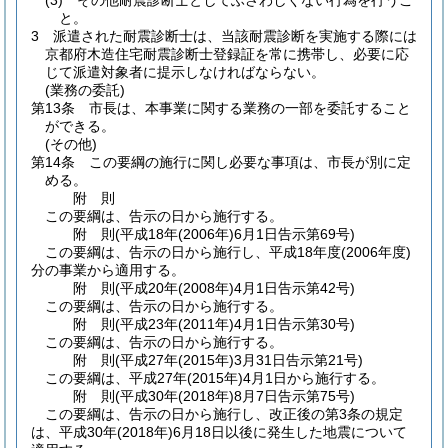
(3)
その他耐震診断士としてふさわしくない行為を行うこ
と。
3
派遣された耐震診断士は、当該耐震診断を実施する際には
京都府木造住宅耐震診断士登録証を常に携帯し、必要に応
じて派遣対象者に提示しなければならない。
(業務の委託)
第13条
市長は、本事業に関する業務の一部を委託すること
ができる。
(その他)
第14条
この要綱の施行に関し必要な事項は、市長が別に定
める。
附
則
この要綱は、告示の日から施行する。
附
則
(平成18年(2006年)6月1日
告示第69号)
この要綱は、告示の日から施行し、平成18年度
(2006年度)
分の事業から適用する。
附
則
(平成20年(2008年)4月1日
告示第42号)
この要綱は、告示の日から施行する。
附
則
(平成23年(2011年)4月1日
告示第30号)
この要綱は、告示の日から施行する。
附
則
(平成27年(2015年)3月31日
告示第21号)
この要綱は、平成27年
(2015年)
4月1日から施行する。
附
則
(平成30年(2018年)8月7日
告示第75号)
この要綱は、告示の日から施行し、改正後の第3条の規定
は、平成30年
(2018年)
6月18日以後に発生した地震について