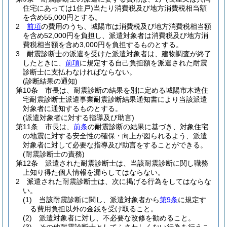
住宅にあっては1住戸)
当たり消費税及び地方消費税相当額
を含め55,000円とする。
2
前項
の費用のうち、城陽市は消費税及び地方消費税相当額
を含め52,000円を負担し、派遣対象者は消費税及び地方消
費税相当額を含め3,000円を負担するものとする。
3
耐震診断士の派遣を受けた派遣対象者は、建物調査が終了
したときに、
前項
に規定する自己負担額を派遣された耐震
診断士に支払わなければならない。
(診断結果の通知)
第10条
市長は、耐震診断の結果を別に定める城陽市木造住
宅耐震診断士派遣事業耐震診断結果通知書により当該派遣
対象者に通知するものとする。
(派遣対象者に対する指導及び助言)
第11条
市長は、
前条
の耐震診断の結果に基づき、対象住宅
の地震に対する安全性の確保・向上が図られるよう、派遣
対象者に対して必要な指導及び助言をすることができる。
(耐震診断士の責務)
第12条
派遣された耐震診断士は、当該耐震診断に関し職務
上知り得た個人情報を漏らしてはならない。
2
派遣された耐震診断士は、次に掲げる行為をしてはならな
い。
(1)
当該耐震診断に関し、派遣対象者から
第9条
に規定す
る費用負担以外の金銭を受け取ること。
(2)
派遣対象者に対し、不必要な改修を勧めること。