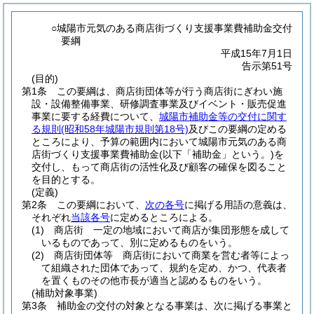
○城陽市元気のある商店街づくり支援事業費補助金交付
要綱
平成15年7月1日
告示第51号
(目的)
第1条
この要綱は、商店街団体等が行う商店街にぎわい施
設・設備整備事業、研修調査事業及びイベント・販売促進
事業に要する経費について、
城陽市補助金等の交付に関す
る規則
(昭和58年城陽市規則第18号)
及びこの要綱の定める
ところにより、予算の範囲内において城陽市元気のある商
店街づくり支援事業費補助金
(以下「補助金」という。)
を
交付し、もって商店街の活性化及び顧客の確保を図ること
を目的とする。
(定義)
第2条
この要綱において、
次の各号
に掲げる用語の意義は、
それぞれ
当該各号
に定めるところによる。
(1)
商店街 一定の地域において商店が集団形態を成して
いるものであって、別に定めるものをいう。
(2)
商店街団体等 商店街において商業を営む者等によっ
て組織された団体であって、規約を定め、かつ、代表者
を置くものその他市長が適当と認めるものをいう。
(補助対象事業)
第3条
補助金の交付の対象となる事業は、次に掲げる事業と