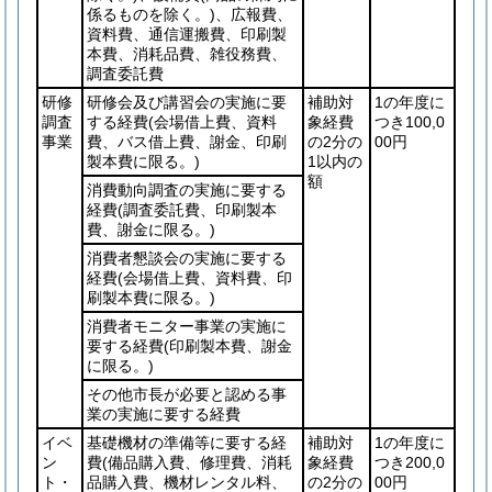
係るものを除く。)
、広報費、
資料費、通信運搬費、印刷製
本費、消耗品費、雑役務費、
調査委託費
研修
研修会及び講習会の実施に要
補助対
1の年度に
調査
する経費
(会場借上費、資料
象経費
つき100,0
事業
費、バス借上費、謝金、印刷
の2分の
00円
製本費に限る。)
1以内の
額
消費動向調査の実施に要する
経費
(調査委託費、印刷製本
費、謝金に限る。)
消費者懇談会の実施に要する
経費
(会場借上費、資料費、印
刷製本費に限る。)
消費者モニター事業の実施に
要する経費
(印刷製本費、謝金
に限る。)
その他市長が必要と認める事
業の実施に要する経費
イベ
基礎機材の準備等に要する経
補助対
1の年度に
ン
費
(備品購入費、修理費、消耗
象経費
つき200,0
ト・
品購入費、機材レンタル料、
の2分の
00円