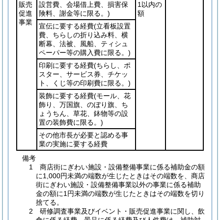
販売
設営費、会場借上費、損害保
1以内の
促進
険料、謝金等に限る。)
額
事業
宣伝に要する経費
(立看板設置
費、ちらしの折り込み料、横
断幕、法被、風船、ティシュ
ペーパー等の購入費に限る。)
印刷に要する経費
(ちらし、ポ
スター、サービス券、チケッ
ト、くじ等の印刷費に限る。)
装飾に要する経費
(モール、花
飾り、万国旗、のぼり旗、ち
ょうちん、草花、鉢物等の設
置の装飾費に限る。)
その他市長が必要と認める事
業の実施に要する経費
備考
1 商店街にぎわい施設・設備整備事業に係る補助金の額
に1,000円未満の端数が生じたときはその端数を、商店
街にぎわい施設・設備整備事業以外の事業に係る補助
金の額に1円未満の端数が生じたときはその端数を切り
捨てる。
2 研修調査事業及びイベント・販売促進事業に関し、飲