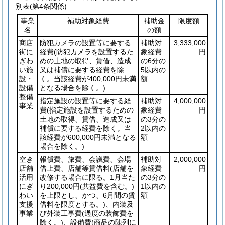
別表
(第4条関係)
事業
補助対象経費
補助金
限度額
名
の額
商店
防犯カメラの設置等に要する
補助対
3,333,000
街に
経費
(防犯カメラを設置するた
象経費
円
ぎわ
めの土地の取得、賃借、造成
の6分の
い施
又は補償に要する経費を除
5以内の
設・
く。当該経費が400,000円未満
額
設備
となる場合を除く。)
整備
指定施設の設置等に要する経
補助対
4,000,000
事業
費
(指定施設を設置するための
象経費
円
土地の取得、賃借、造成又は
の3分の
補償に要する経費を除く。当
2以内の
該経費が600,000円未満となる
額
場合を除く。)
空き
報償費、旅費、会議費、会場
補助対
2,000,000
店舗
借上費、店舗等賃借料
(店舗を
象経費
円
活用
改修する場合に限る。1月当た
の3分の
にぎ
り200,000円
(共益費を含む。)
1以内の
わい
を上限とし、かつ、6月間の賃
額
支援
借料を限度とする。)
、内装及
事業
び外装工事費
(過度の装飾費を
除く。)
、設備費
(商品の陳列に