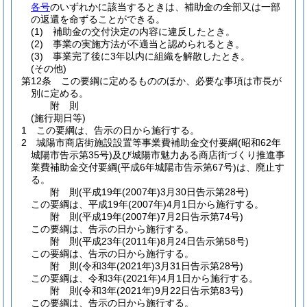
各号
のいずれかに該当するときは、補助金の全部又は一部
の返還を命ずることができる。
(1)
補助金の交付決定の内容に違反したとき。
(2)
事業の実施方法が不適当と認められるとき。
(3)
事業完了後に3年以内に組織を解散したとき。
(その他)
第12条
この要綱に定めるもののほか、必要な事項は市長が
別に定める。
附
則
(施行期日等)
1
この要綱は、告示の日から施行する。
2
城陽市商店街施設設置等事業費補助金交付要綱
(昭和62年
城陽市告示第35号)
及び城陽市魅力ある商店街づくり推進事
業費補助金交付要綱
(平成6年城陽市告示第67号)
は、廃止す
る。
附
則
(平成19年(2007年)3月30日
告示第28号)
この要綱は、平成19年
(2007年)
4月1日から施行する。
附
則
(平成19年(2007年)7月2日
告示第74号)
この要綱は、告示の日から施行する。
附
則
(平成23年(2011年)8月24日
告示第58号)
この要綱は、告示の日から施行する。
附
則
(令和3年(2021年)3月31日
告示第28号)
この要綱は、令和3年
(2021年)
4月1日から施行する。
附
則
(令和3年(2021年)9月22日
告示第83号)
この要綱は、告示の日から施行する。