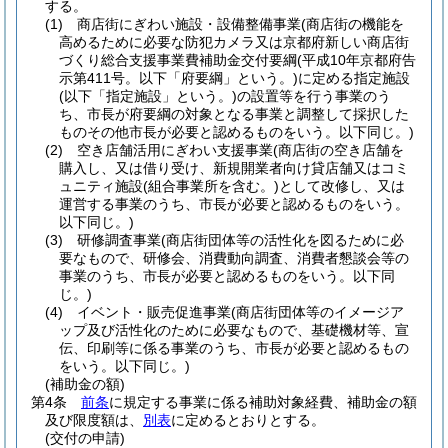
する。
(1)
商店街にぎわい施設・設備整備事業
(商店街の機能を
高めるために必要な防犯カメラ又は京都府新しい商店街
づくり総合支援事業費補助金交付要綱
(平成10年京都府告
示第411号。以下「府要綱」という。)
に定める指定施設
(以下「指定施設」という。)
の設置等を行う事業のう
ち、市長が府要綱の対象となる事業と調整して採択した
ものその他市長が必要と認めるものをいう。以下同じ。)
(2)
空き店舗活用にぎわい支援事業
(商店街の空き店舗を
購入し、又は借り受け、新規開業者向け貸店舗又はコミ
ュニティ施設
(組合事業所を含む。)
として改修し、又は
運営する事業のうち、市長が必要と認めるものをいう。
以下同じ。)
(3)
研修調査事業
(商店街団体等の活性化を図るために必
要なもので、研修会、消費動向調査、消費者懇談会等の
事業のうち、市長が必要と認めるものをいう。以下同
じ。)
(4)
イベント・販売促進事業
(商店街団体等のイメージア
ップ及び活性化のために必要なもので、基礎機材等、宣
伝、印刷等に係る事業のうち、市長が必要と認めるもの
をいう。以下同じ。)
(補助金の額)
第4条
前条
に規定する事業に係る補助対象経費、補助金の額
及び限度額は、
別表
に定めるとおりとする。
(交付の申請)