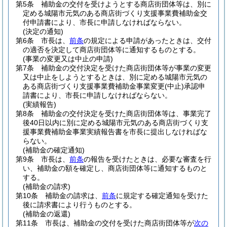
第5条
補助金の交付を受けようとする商店街団体等は、別に
定める城陽市元気のある商店街づくり支援事業費補助金交
付申請書により、市長に申請しなければならない。
(決定の通知)
第6条
市長は、
前条
の規定による申請があったときは、交付
の適否を決定して商店街団体等に通知するものとする。
(事業の変更又は中止の申請)
第7条
補助金の交付決定を受けた商店街団体等が事業の変更
又は中止をしようとするときは、別に定める城陽市元気の
ある商店街づくり支援事業費補助金事業変更
(中止)
承認申
請書により、市長に申請しなければならない。
(実績報告)
第8条
補助金の交付決定を受けた商店街団体等は、事業完了
後40日以内に別に定める城陽市元気のある商店街づくり支
援事業費補助金事業実績報告書を市長に提出しなければな
らない。
(補助金の確定通知)
第9条
市長は、
前条
の報告を受けたときは、必要な審査を行
い、補助金の額を確定し、商店街団体等に通知するものと
する。
(補助金の請求)
第10条
補助金の請求は、
前条
に規定する確定通知を受けた
後に請求書により行うものとする。
(補助金の返還)
第11条
市長は、補助金の交付を受けた商店街団体等が
次の