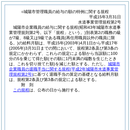
○城陽市管理職員の給与の額の特例に関する規程
平成15年3月31日
水道事業管理規程第2号
城陽市企業職員の給与に関する規程
(昭和43年城陽市水道事
業管理規則第2号。以下「規程」という。)
別表第2の職務の級
が7級、8級又は9級である職員
(再任用職員以外の職員に限
る。)
の給料月額は、平成15年
(2003年)
4月1日から平成17年
(2005年)
3月31日までの間において、規程第2条及び第3条の
規定にかかわらず、これらの規定による額から当該額に100
分の5を乗じて得た額
(その額に1円未満の端数を生じたとき
は、これを切り捨てた額)
を減じた額とする。
ただし、
城陽市
企業職員の退職手当に関する規程
(平成2年城陽市水道事業管
理規程第2号)
に基づく退職手当の算定の基礎となる給料月額
は、規程第2条及び第3条の規定による額とする。
附
則
この規程
は、公布の日から施行する。