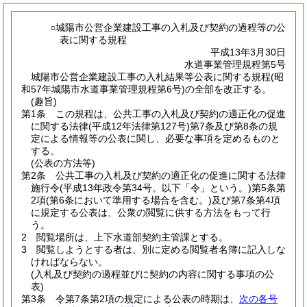
○城陽市公営企業建設工事の入札及び契約の過程等の公
表に関する規程
平成13年3月30日
水道事業管理規程第5号
城陽市公営企業建設工事の入札結果等公表に関する規程(昭
和57年城陽市水道事業管理規程第6号)の全部を改正する。
(趣旨)
第1条
この規程は、公共工事の入札及び契約の適正化の促進
に関する法律
(平成12年法律第127号)
第7条及び第8条の規
定による情報等の公表に関し、必要な事項を定めるものと
する。
(公表の方法等)
第2条
公共工事の入札及び契約の適正化の促進に関する法律
施行令
(平成13年政令第34号。以下「令」という。)
第5条第
2項
(第6条において準用する場合を含む。)
及び第7条第4項
に規定する公表は、公衆の閲覧に供する方法をもって行
う。
2
閲覧場所は、上下水道部契約主管課とする。
3
閲覧しようとする者は、別に定める閲覧者名簿に記入しな
ければならない。
(入札及び契約の過程並びに契約の内容に関する事項の公
表)
第3条
令第7条第2項の規定による公表の時期は、
次の各号