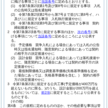
に掲げる事項ごとに
当該各号
に定めるとおりとする。
(1)
令第7条第2項第1号及び第8号ロに規定する事項 入札
の公告時又は指名通知時
(2)
令第7条第2項第2号から第7号まで並びに第8号イ、ハ
及びニに規定する事項 入札執行後速やかに
(3)
令第7条第2項第9号及び第10号に規定する事項 契約
締結後速やかに
2
令第7条第2項各号に規定する事項のほか、
次の各号
に掲
げる事項について
当該各号
に定めるところにより公表す
る。
(1)
予定価格 競争入札による場合にあっては入札の公告
時又は指名通知時、随意契約による場合にあっては契約
の相手方の決定後速やかに
(2)
設計金額 競争入札による場合にあっては落札後速や
かに、随意契約による場合にあっては契約の相手方の決
定後速やかに
(3)
最低制限価格又は調査基準価格
(失格基準価格を定め
た場合にあっては、失格基準価格を含む。)
契約の相手
方の決定後速やかに
3
令第7条第2項に規定する公共工事
(予定価格が400万円を
超えないものに限る。)
のうち、設計金額が200万円を超え
るものについては、
前2項
に規定するところにより公表する
ものとする。
(その他)
第4条
この規程に定めるもののほか、その他必要な事項は管