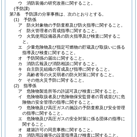
ウ
消防装備の研究改善に関すること。
(予防課)
第7条
予防課の分掌事務は、次のとおりとする。
(1)
予防係
ア
防火対象物の予防査察及び防火指導に関すること。
イ
防火管理者の育成指導に関すること。
ウ
火気使用設備器具の防火指導及び検査に関するこ
と。
エ
少量危険物及び指定可燃物の貯蔵及び取扱いに係る
指導及び検査に関すること。
オ
予防関係の届出に関すること。
カ
消防広報及び消防相談に関すること。
キ
自主防災組織の育成及び指導に関すること。
ク
高齢者等の火災弱者の防火対策に関すること。
ケ
その他火災予防に関すること。
(2)
指導係
ア
危険物製造所等の許認可及び検査に関すること。
イ
危険物取扱者及び危険物保安監督者の育成並びに危
険物の安全管理の指導に関すること。
ウ
危険物及び高圧ガスの施設の予防査察及び安全管理
の指導に関すること。
エ
危険物及び高圧ガスの安全対策に係る団体の指導に
関すること。
オ
建築許可の同意事務に関すること。
カ
消防用設備等の設置指導及び検査に関すること。