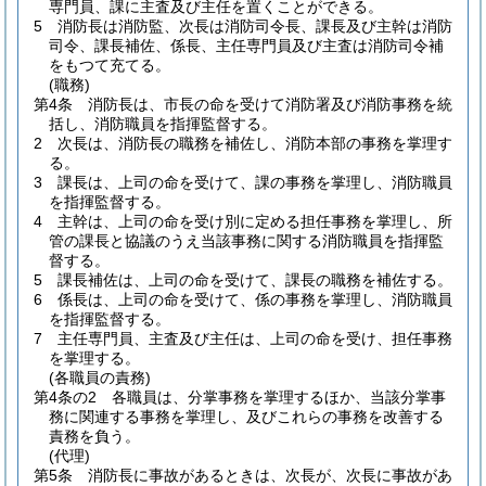
専門員、課に主査及び主任を置くことができる。
5
消防長は消防監、次長は消防司令長、課長及び主幹は消防
司令、課長補佐、係長、主任専門員及び主査は消防司令補
をもつて充てる。
(職務)
第4条
消防長は、市長の命を受けて消防署及び消防事務を統
括し、消防職員を指揮監督する。
2
次長は、消防長の職務を補佐し、消防本部の事務を掌理す
る。
3
課長は、上司の命を受けて、課の事務を掌理し、消防職員
を指揮監督する。
4
主幹は、上司の命を受け別に定める担任事務を掌理し、所
管の課長と協議のうえ当該事務に関する消防職員を指揮監
督する。
5
課長補佐は、上司の命を受けて、課長の職務を補佐する。
6
係長は、上司の命を受けて、係の事務を掌理し、消防職員
を指揮監督する。
7
主任専門員、主査及び主任は、上司の命を受け、担任事務
を掌理する。
(各職員の責務)
第4条の2
各職員は、分掌事務を掌理するほか、当該分掌事
務に関連する事務を掌理し、及びこれらの事務を改善する
責務を負う。
(代理)
第5条
消防長に事故があるときは、次長が、次長に事故があ