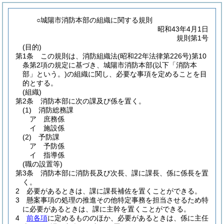
○城陽市消防本部の組織に関する規則
昭和43年4月1日
規則第1号
(目的)
第1条
この規則は、消防組織法
(昭和22年法律第226号)
第10
条第2項の規定に基づき、城陽市消防本部
(以下「消防本
部」という。)
の組織に関し、必要な事項を定めることを目
的とする。
(組織)
第2条
消防本部に次の課及び係を置く。
(1)
消防総務課
ア
庶務係
イ
施設係
(2)
予防課
ア
予防係
イ
指導係
(職の設置等)
第3条
消防本部に消防長及び次長、課に課長、係に係長を置
く。
2
必要があるときは、課に課長補佐を置くことができる。
3
懸案事項の処理の推進その他特定事務を担当させるため特
に必要があるときは、課に主幹を置くことができる。
4
前各項
に定めるもののほか、必要があるときは、係に主任