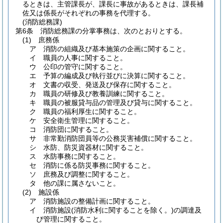
るときは、主管課長が、課長に事故があるときは、課長補
佐又は係長がそれぞれの事務を代理する。
(消防総務課)
第6条
消防総務課の分掌事務は、次のとおりとする。
(1)
庶務係
ア
消防の組織及び基本施策の企画に関すること。
イ
職員の人事に関すること。
ウ
公印の管守に関すること。
エ
予算の編成及び執行並びに決算に関すること。
オ
文書の収受、発送及び保存に関すること。
カ
職員の研修及び教養訓練に関すること。
キ
職員の被服貸与品の管理及び貸与に関すること。
ク
職員の福利厚生に関すること。
ケ
安全衛生管理に関すること。
コ
消防団に関すること。
サ
非常勤消防団員等の公務災害補償に関すること。
シ
水防、防災資器材に関すること。
ス
水防事務に関すること。
セ
消防に係る防災事務に関すること。
ソ
庶務及び調整に関すること。
タ
他の課に属さないこと。
(2)
施設係
ア
消防施設の整備計画に関すること。
イ
消防施設
(消防水利に関することを除く。)
の調達及
び管理に関すること。