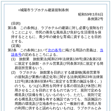
○城陽市ラブホテル建築規制条例
昭和59年3月6日
条例第2号
(目的)
第1条
この条例は、ラブホテルの建築に対し必要な規制を行
うことにより、市民の善良な風俗及び良好な生活環境を保
持するとともに、青少年の健全な育成に資することを目的
とする。
(定義)
第2条
この条例において
次の各号
に掲げる用語の意義は、
当
該各号
の定めるところによる。
(1)
旅館業 旅館業法
(昭和23年法律第138号)
第2条第2項
に規定する旅館・ホテル営業及び同条第3項に規定する簡
易宿所営業をいう。
(2)
ラブホテル 旅館業を目的とする建築物
(風俗営業等
の規制及び業務の適正化等に関する法律
(昭和23年法律第
122号)
第2条第6項第4号に規定する営業の施設を除く。)
のうち、もつぱら異性を同伴する客の宿泊及び休憩に利
用させることを目的とするものであつて、規則で定める
構造及び設備を有しないものをいう。
ただし、規則で定
める構造及び設備を有する施設であつても、当該施設の
周囲の環境及び立地条件からみて一般旅行者、商用人等
の利用に供すると認められないものは、ラブホテルとみ