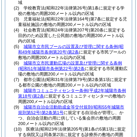
域
(2)
学校教育法
(昭和22年法律第26号)
第1条に規定する学
校の敷地の周囲200メートル以内の区域
(3)
児童福祉法
(昭和22年法律第164号)
第7条に規定する児
童福祉施設の敷地の周囲200メートル以内の区域
(4)
社会教育法
(昭和24年法律第207号)
第20条に規定する
目的のため設置した公民館の敷地の周囲200メートル以
内の区域
(5)
城陽市立市民プールの設置及び管理に関する条例
(昭
和49年城陽市条例第20号)
第2条
に規定する市民プールの
敷地の周囲200メートル以内の区域
(6)
城陽市立市民運動広場の設置及び管理に関する条例
(昭和51年城陽市条例第22号)
第2条
に規定する市民運動広
場の敷地の周囲200メートル以内の区域
(7)
都市公園法
(昭和31年法律第79号)
第2条第1項に規定す
る都市公園の敷地の周囲200メートル以内の区域
(8)
城陽市コミュニティセンター条例
(平成2年城陽市条例
第18号)
第2条
に規定するコミュニティセンターの敷地の
周囲200メートル以内の区域
(9)
城陽市自治会活動助成金等交付規則
(昭和55年城陽市
規則第52号)
第2条第1号
に規定する自治会が管理し、か
つ、自治会活動の用に供している集会所の敷地の周囲
200メートル以内の区域
(10)
医療法
(昭和23年法律第205号)
第1条の5第1項に規定
する病院又は同条第2項に規定する診療所の敷地の周囲