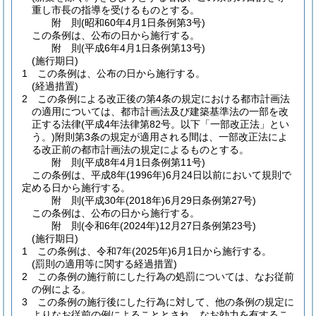
重し市長の指導を受けるものとする。
附
則
(昭和60年4月1日
条例第3号)
この条例は、公布の日から施行する。
附
則
(平成6年4月1日
条例第13号)
(施行期日)
1
この条例は、公布の日から施行する。
(経過措置)
2
この条例による改正後の第4条の規定における都市計画法
の適用については、都市計画法及び建築基準法の一部を改
正する法律
(平成4年法律第82号。以下「一部改正法」とい
う。)
附則第3条の規定が適用される間は、一部改正法によ
る改正前の都市計画法の規定によるものとする。
附
則
(平成8年4月1日
条例第11号)
この条例は、平成8年
(1996年)
6月24日以前において規則で
定める日から施行する。
附
則
(平成30年(2018年)6月29日
条例第27号)
この条例は、公布の日から施行する。
附
則
(令和6年(2024年)12月27日
条例第23号)
(施行期日)
1
この条例は、令和7年
(2025年)
6月1日から施行する。
(罰則の適用等に関する経過措置)
2
この条例の施行前にした行為の処罰については、なお従前
の例による。
3
この条例の施行後にした行為に対して、他の条例の規定に
よりなお従前の例によることとされ、なお効力を有するこ