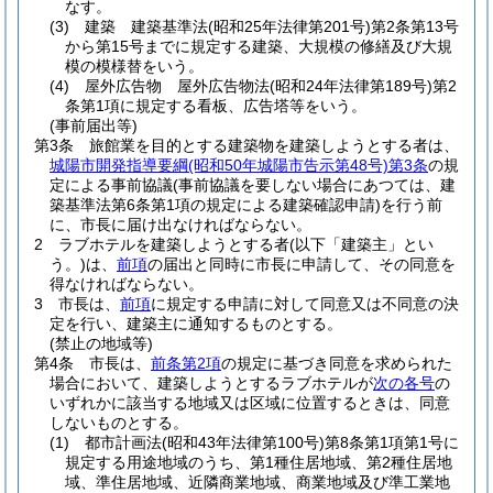
なす。
(3)
建築 建築基準法
(昭和25年法律第201号)
第2条第13号
から第15号までに規定する建築、大規模の修繕及び大規
模の模様替をいう。
(4)
屋外広告物 屋外広告物法
(昭和24年法律第189号)
第2
条第1項に規定する看板、広告塔等をいう。
(事前届出等)
第3条
旅館業を目的とする建築物を建築しようとする者は、
城陽市開発指導要綱
(昭和50年城陽市告示第48号)
第3条
の規
定による事前協議
(事前協議を要しない場合にあつては、建
築基準法第6条第1項の規定による建築確認申請)
を行う前
に、市長に届け出なければならない。
2
ラブホテルを建築しようとする者
(以下「建築主」とい
う。)
は、
前項
の届出と同時に市長に申請して、その同意を
得なければならない。
3
市長は、
前項
に規定する申請に対して同意又は不同意の決
定を行い、建築主に通知するものとする。
(禁止の地域等)
第4条
市長は、
前条第2項
の規定に基づき同意を求められた
場合において、建築しようとするラブホテルが
次の各号
の
いずれかに該当する地域又は区域に位置するときは、同意
しないものとする。
(1)
都市計画法
(昭和43年法律第100号)
第8条第1項第1号に
規定する用途地域のうち、第1種住居地域、第2種住居地
域、準住居地域、近隣商業地域、商業地域及び準工業地