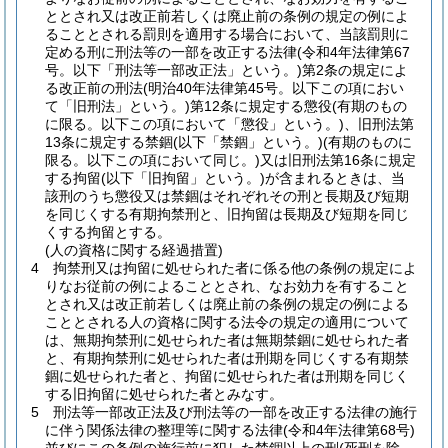
ととされ又は改正前若しくは廃止前の条例の規定の例によ
ることとされる罰則を適用する場合において、当該罰則に
定める刑に刑法等の一部を改正する法律
(令和4年法律第67
号。以下「刑法等一部改正法」という。)
第2条の規定によ
る改正前の刑法
(明治40年法律第45号。以下この項におい
て「旧刑法」という。)
第12条に規定する懲役
(有期のもの
に限る。以下この項において「懲役」という。)
、旧刑法第
13条に規定する禁錮
(以下「禁錮」という。)
(有期のものに
限る。以下この項において同じ。)
又は旧刑法第16条に規定
する拘留
(以下「旧拘留」という。)
が含まれるときは、当
該刑のうち懲役又は禁錮はそれぞれその刑と長期及び短期
を同じくする有期拘禁刑と、旧拘留は長期及び短期を同じ
くする拘留とする。
(人の資格に関する経過措置)
4
拘禁刑又は拘留に処せられた者に係る他の条例の規定によ
りなお従前の例によることとされ、なお効力を有すること
とされ又は改正前若しくは廃止前の条例の規定の例による
こととされる人の資格に関する法令の規定の適用について
は、無期拘禁刑に処せられた者は無期禁錮に処せられた者
と、有期拘禁刑に処せられた者は刑期を同じくする有期禁
錮に処せられた者と、拘留に処せられた者は刑期を同じく
する旧拘留に処せられた者とみなす。
5
刑法等一部改正法及び刑法等の一部を改正する法律の施行
に伴う関係法律の整理等に関する法律
(令和4年法律第68号)