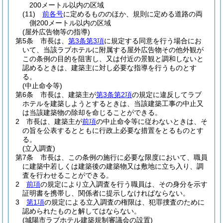
200メートル以内の区域
(11)
前各号
に定めるもののほか、規則に定める道路の両
側200メートル以内の区域
(屋外広告物等の指導)
第5条
市長は、
第3条第3項
に規定する同意を行う場合にお
いて、当該ラブホテルに附属する屋外広告物その他外観が
この条例の目的を阻害し、又は付近の景観と調和しないと
認めるときは、建築主に対し必要な指導を行うものとす
る。
(中止命令等)
第6条
市長は、建築主が
第3条第2項
の規定に違反してラブ
ホテルを建築しようとするときは、当該建築工事の中止又
は当該建築物の除却を命じることができる。
2
市長は、建築主が
前項
の中止命令等に従わないときは、そ
の旨を公表するとともに行政上必要な措置をとるものとす
る。
(立入調査)
第7条
市長は、この条例の施行に必要な限度において、職員
に建築中若しくは建築後の建築物又は敷地に立ち入り、調
査を行わせることができる。
2
前項
の規定により立入調査を行う職員は、その身分を示す
証明書を携帯し、関係者に提示しなければならない。
3
第1項
の規定による立入調査の権限は、犯罪捜査のために
認められたものと解してはならない。
(城陽市ラブホテル建築規制審議会の設置)