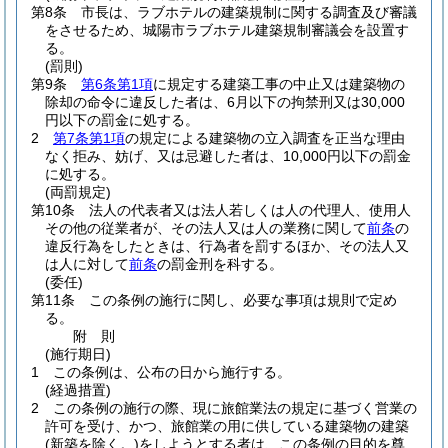
第8条
市長は、ラブホテルの建築規制に関する調査及び審議
をさせるため、城陽市ラブホテル建築規制審議会を設置す
る。
(罰則)
第9条
第6条第1項
に規定する建築工事の中止又は建築物の
除却の命令に違反した者は、6月以下の拘禁刑又は30,000
円以下の罰金に処する。
2
第7条第1項
の規定による建築物の立入調査を正当な理由
なく拒み、妨げ、又は忌避した者は、10,000円以下の罰金
に処する。
(両罰規定)
第10条
法人の代表者又は法人若しくは人の代理人、使用人
その他の従業者が、その法人又は人の業務に関して
前条
の
違反行為をしたときは、行為者を罰するほか、その法人又
は人に対して
前条
の罰金刑を科する。
(委任)
第11条
この条例の施行に関し、必要な事項は規則で定め
る。
附
則
(施行期日)
1
この条例は、公布の日から施行する。
(経過措置)
2
この条例の施行の際、現に旅館業法の規定に基づく営業の
許可を受け、かつ、旅館業の用に供している建築物の建築
(新築を除く。)
をしようとする者は、この条例の目的を尊