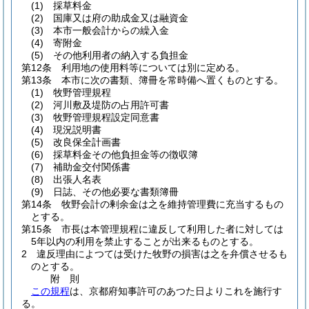
(1)
採草料金
(2)
国庫又は府の助成金又は融資金
(3)
本市一般会計からの繰入金
(4)
寄附金
(5)
その他利用者の納入する負担金
第12条
利用地の使用料等については別に定める。
第13条
本市に次の書類、簿冊を常時備へ置くものとする。
(1)
牧野管理規程
(2)
河川敷及堤防の占用許可書
(3)
牧野管理規程設定同意書
(4)
現況説明書
(5)
改良保全計画書
(6)
採草料金その他負担金等の徴収簿
(7)
補助金交付関係書
(8)
出張人名表
(9)
日誌、その他必要な書類簿冊
第14条
牧野会計の剰余金は之を維持管理費に充当するもの
とする。
第15条
市長は本管理規程に違反して利用した者に対しては
5年以内の利用を禁止することが出来るものとする。
2
違反理由によつては受けた牧野の損害は之を弁償させるも
のとする。
附
則
この規程
は、京都府知事許可のあつた日よりこれを施行す
る。