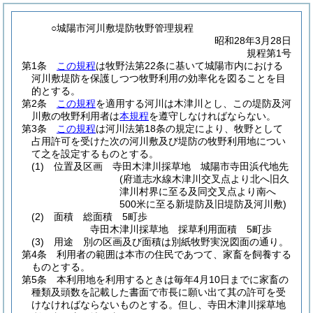
○城陽市河川敷堤防牧野管理規程
昭和28年3月28日
規程第1号
第1条
この規程
は牧野法第22条に基いて城陽市内における
河川敷堤防を保護しつつ牧野利用の効率化を図ることを目
的とする。
第2条
この規程
を適用する河川は木津川とし、この堤防及河
川敷の牧野利用者は
本規程
を遵守しなければならない。
第3条
この規程
は河川法第18条の規定により、牧野として
占用許可を受けた次の河川敷及び堤防の牧野利用地につい
て之を設定するものとする。
(1)
位置及区画 寺田木津川採草地 城陽市寺田浜代地先
(府道志水線木津川交叉点より北へ旧久
津川村界に至る及同交叉点より南へ
500米に至る新堤防及旧堤防及河川敷)
(2)
面積 総面積 5町歩
寺田木津川採草地 採草利用面積 5町歩
(3)
用途 別の区画及び面積は別紙牧野実況図面の通り。
第4条
利用者の範囲は本市の住民であつて、家畜を飼養する
ものとする。
第5条
本利用地を利用するときは毎年4月10日までに家畜の
種類及頭数を記載した書面で市長に願い出て其の許可を受
けなければならないものとする。
但し、寺田木津川採草地