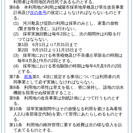
利用者は寺田地区内住民であるものとする。
第6条
本利用地の利用は城陽市採草地草種及び草生改良事業
計画及び
次の各号
の規定によらなければならないものとす
る。
(1)
河川敷及び堤防の利用は採草のみとし、家畜の放牧
(繋ぎ放牧を含む。)
は行わない。
(2)
採草実施回数は毎年2回とし、次の期間外は刈取を行
つてはならない。
第1回 6月1日より7月31日まで
第2回 9月15日より11月15日まで
(3)
採草地における有害植物及び不良優占草除去の時期は
毎年4月及び9月の2回とする。
(4)
採草地における害虫駆除の時期は毎年4月及9月の2回
とする。
第7条
前条
第3、4項に規定する事項については利用者の共
同事業として必ず実施しなければならない。
第8条
利用地の草性は草丈を低く、密に保持し、該地の治水
機能を阻害せぬ様留意すること。
第9条
利用地の改良事業は別紙計画によつて行うものとす
る。
第10条
採草実施期間中はその放慢なる利用を避ける為看視
人2人
(各部落交代制)
を置いて管理にあたらしめるものとす
る。
第11条
利用地の維持管理に要する経費は次の様な収入を以
てあてるものとする。