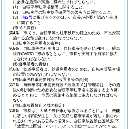
に必要な施策の実施に努めなければならない。
(1)
自転車等駐車場整備に関すること。
(2)
自転車等の駐車秩序確保等の啓もうに関すること。
(3)
前2号
に掲げるもののほか、市長が必要と認めた事項
に関すること。
(市民の責務)
第4条
市民は、自転車等の駐車秩序の確立のため、市長が実
施する施策に協力しなければならない。
(自転車等の利用者の責務)
第5条
自転車等の利用者は、自転車等を適正に利用し、駐車
秩序の確立に努めるとともに、市長が実施する施策に協力
しなければならない。
(鉄道事業者の責務)
第6条
鉄道事業者は、鉄道利用者のために、自転車等駐車場
の設置に努めなければならない。
(自転車等駐車需要施設の設置者等の責務)
第7条
自転車等駐車需要施設の設置者又は管理者は、その施
設の利用者のため必要な自転車等駐車場を設置するよう努
めるとともに、市長の実施する施策に協力しなければなら
ない。
(自転車放置禁止区域の指定)
第8条
市長は、大量の自転車が放置されることにより、機能
に著しい障害が生じ、又は良好な都市環境が著しく損なわ
れるおそれのある公共の場所を、自転車放置禁止区域
(以下
「放置禁止区域」という。)
として指定することができる。