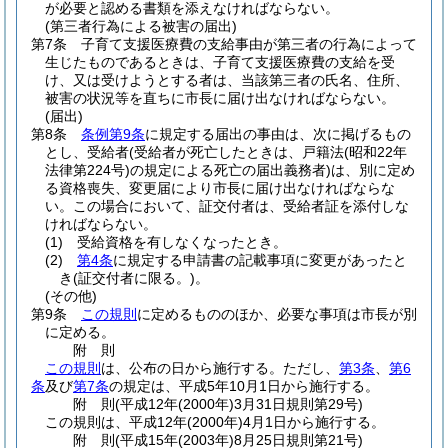
が必要と認める書類を添えなければならない。
(第三者行為による被害の届出)
第7条
子育て支援医療費の支給事由が第三者の行為によって
生じたものであるときは、子育て支援医療費の支給を受
け、又は受けようとする者は、当該第三者の氏名、住所、
被害の状況等を直ちに市長に届け出なければならない。
(届出)
第8条
条例第9条
に規定する届出の事由は、次に掲げるもの
とし、受給者
(受給者が死亡したときは、戸籍法
(昭和22年
法律第224号)
の規定による死亡の届出義務者)
は、別に定め
る資格喪失、変更届により市長に届け出なければならな
い。
この場合において、証交付者は、受給者証を添付しな
ければならない。
(1)
受給資格を有しなくなったとき。
(2)
第4条
に規定する申請書の記載事項に変更があったと
き
(証交付者に限る。)
。
(その他)
第9条
この規則
に定めるもののほか、必要な事項は市長が別
に定める。
附
則
この規則
は、公布の日から施行する。
ただし、
第3条
、
第6
条
及び
第7条
の規定は、平成5年10月1日から施行する。
附
則
(平成12年(2000年)3月31日
規則第29号)
この規則は、平成12年
(2000年)
4月1日から施行する。
附
則
(平成15年(2003年)8月25日
規則第21号)