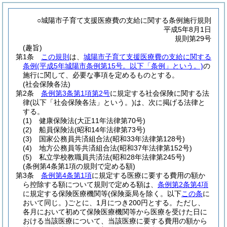
○城陽市子育て支援医療費の支給に関する条例施行規則
平成5年8月1日
規則第29号
(趣旨)
第1条
この規則
は、
城陽市子育て支援医療費の支給に関する
条例
(平成5年城陽市条例第15号。以下「条例」という。)
の
施行に関して、必要な事項を定めるものとする。
(社会保険各法)
第2条
条例第3条第1項第2号
に規定する社会保険に関する法
律
(以下「社会保険各法」という。)
は、次に掲げる法律と
する。
(1)
健康保険法
(大正11年法律第70号)
(2)
船員保険法
(昭和14年法律第73号)
(3)
国家公務員共済組合法
(昭和33年法律第128号)
(4)
地方公務員等共済組合法
(昭和37年法律第152号)
(5)
私立学校教職員共済法
(昭和28年法律第245号)
(条例第4条第1項の規則で定める額)
第3条
条例第4条第1項
に規定する医療に要する費用の額か
ら控除する額について規則で定める額は、
条例第2条第4項
に規定する保険医療機関等
(保険薬局を除く。以下
この条
に
おいて同じ。)
ごとに、1月につき200円とする。
ただし、
各月において初めて保険医療機関等から医療を受けた日に
おける当該医療について、当該医療に要する費用の額から