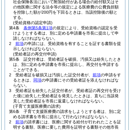
社会保険各法において附加給付がある場合の給付額又はそ
の他医療に関する法令等の規定による医療費の公費負担額
を控除した額が200円を下回るときは、当該控除後の額と
する。
(受給資格の認定申請)
第4条
条例第5条第1項
の規定により、受給資格の認定を受
けようとする者は、別に定める申請書を市長に提出して申
請しなければならない。
2
前項
の申請には、受給資格を有することを証する書類を提
示しなければならない。
(受給者証の再交付申請)
第5条
証交付者は、受給者証を破損、汚損又は紛失したとき
は、別に定める申請書を市長に提出し、再交付を申請する
ことができる。
2
受給者証を破損又は汚損した証交付者が、
前項
の申請をす
るときは、
同項
の申請書にその受給者証を添えなければな
らない。
3
受給者証を紛失した証交付者が、受給者証の再交付を受け
た後に紛失した受給者証を発見したときは、直ちに当該発
見した受給者証を市長に返還しなければならない。
(子育て支援医療費の請求)
第6条
子育て支援医療費の請求をしようとする者は、別に定
める請求書を市長に提出して行わなければならない。
2
前項
の請求書には、医療に関する給付が行われたことを証
明する書類、医療に要した費用を証明する書類その他市長