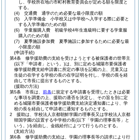
し、学校所在地の市町村教育委員会が定める額を限度と
する。
(4)
交通費 通学のため必要な最小限度の額
(5)
入学準備金 小学校又は中学校へ入学する際に必要と
する入学準備のための額
(6)
学童服購入費 初級学校4年生進級時に要する学童服
購入のための額
(7)
夏季施設参加費 夏季施設に参加するために必要な最
小限度の額
(申請手続)
第4条
修学援助費の支給を受けようとする被保護者の世帯主
(以下「申請者」という。)
は、別に定める城陽市要保護者
修学援助費支給申請書に所定の事項を記載の上、児童又は
生徒の在学する学校の長の在学証明を付し、学校の長を経
由して市長に提出するものとする。
(援助の方法)
第5条
市長は、
前条
に規定する申請書を受理したときは必要
な事項を調査の上、援助の適否を決定し、その旨を別に定
める城陽市要保護者修学援助費支給決定通知書により、学
校の長を経由して申請者に通知するものとする。
2
援助は、学校法人京都朝鮮学園の理事長又は学校法人京都
韓国学園の設置する中学校の長
(以下「学園の理事長等」と
いう。)
を経由し、金銭給付によつて行うものとする。
(支給方法)
第6条
修学援助費の支給は、学園の理事長等の請求により行