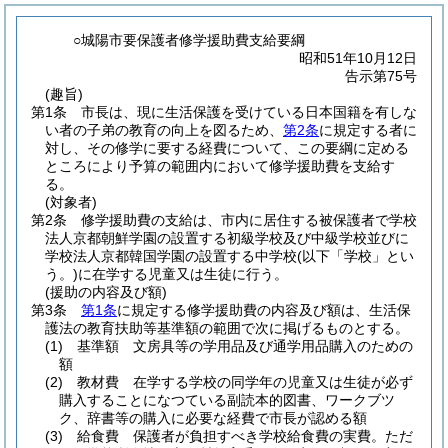
○城陽市要保護者修学援助費支給要綱
昭和51年10月12日
告示第75号
(趣旨)
第1条
市長は、現に生活保護を受けている日本国籍を有しな
い者の子弟の教育の向上を図るため、
第2条
に規定する者に
対し、その修学に要する経費について、この要綱に定める
ところにより予算の範囲内において修学援助費を支給す
る。
(対象者)
第2条
修学援助費の支給は、市内に居住する被保護者で学校
法人京都朝鮮学園の設置する初級学校及び中級学校並びに
学校法人京都韓国学園の設置する中学校
(以下「学校」とい
う。)
に在学する児童又は生徒に行う。
(援助の内容及び額)
第3条
第1条
に規定する修学援助費の内容及び額は、生活保
護法の教育扶助等基準額の範囲で次に掲げるものとする。
(1)
基準額 文房具等の学用品及び通学用品購入のための
額
(2)
教材費 在学する学校の同学年の児童又は生徒が必ず
購入することになつている副読本的図書、ワークブツ
ク、辞書等の購入に必要な経費で市長が認める額
(3)
給食費 保護者が負担すべき学校給食費の実費。
ただ