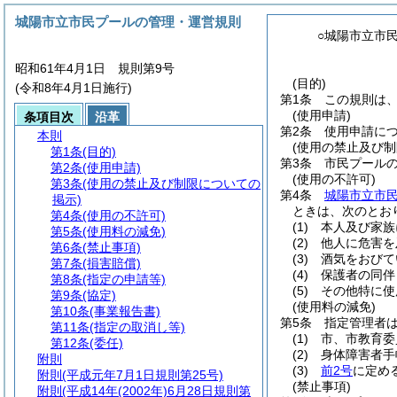
城陽市立市民プールの管理・運営規則
○城陽市立市
昭和61年4月1日 規則第9号
(目的)
(令和8年4月1日施行)
第1条
この規則は
(使用申請)
条項目次
沿革
第2条
使用申請に
本則
(使用の禁止及び制
第1条
(目的)
第3条
市民プール
第2条
(使用申請)
(使用の不許可)
第3条
(使用の禁止及び制限についての
第4条
城陽市立市
掲示)
ときは、次のとお
第4条
(使用の不許可)
(1)
本人及び家族
第5条
(使用料の減免)
(2)
他人に危害を
第6条
(禁止事項)
(3)
酒気をおびて
第7条
(損害賠償)
(4)
保護者の同伴
第8条
(指定の申請等)
(5)
その他特に使
第9条
(協定)
(使用料の減免)
第10条
(事業報告書)
第5条
指定管理者
第11条
(指定の取消し等)
(1)
市、市教育委
第12条
(委任)
(2)
身体障害者手
附則
(3)
前2号
に定め
附則
(平成元年7月1日規則第25号)
(禁止事項)
附則
(平成14年(2002年)6月28日規則第