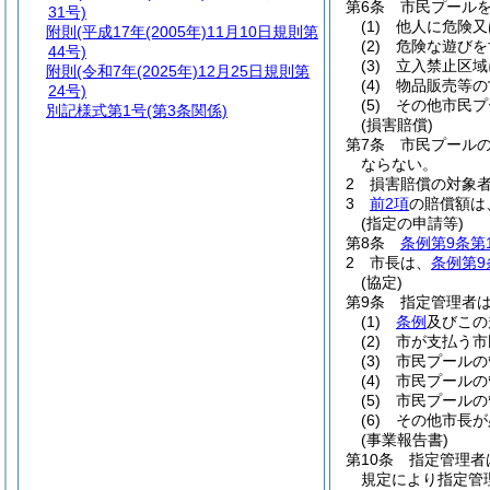
第6条
市民プール
31号)
(1)
他人に危険又
附則
(平成17年(2005年)11月10日規則第
(2)
危険な遊びを
44号)
(3)
立入禁止区域
附則
(令和7年(2025年)12月25日規則第
(4)
物品販売等の
24号)
(5)
その他市民プ
別記様式第1号
(第3条関係)
(損害賠償)
第7条
市民プール
ならない。
2
損害賠償の対象
3
前2項
の賠償額は
(指定の申請等)
第8条
条例第9条第
2
市長は、
条例第9
(協定)
第9条
指定管理者
(1)
条例
及びこの
(2)
市が支払う市
(3)
市民プールの
(4)
市民プールの
(5)
市民プールの
(6)
その他市長が
(事業報告書)
第10条
指定管理者
規定により指定管