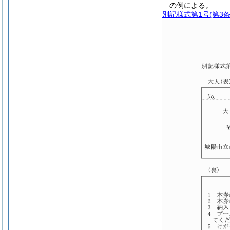
の例による。
別記様式第1号
(第3