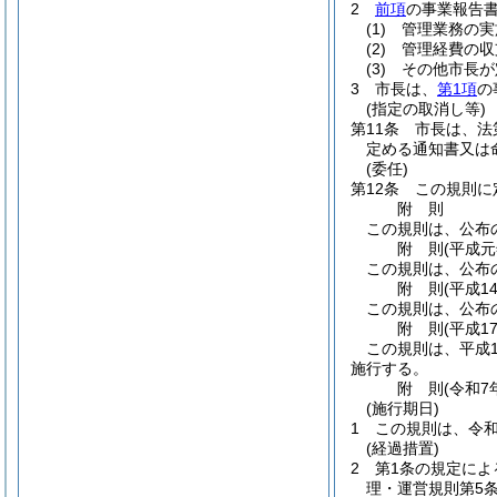
2
前項
の事業報告
(1)
管理業務の実
(2)
管理経費の収
(3)
その他市長が
3
市長は、
第1項
の
(指定の取消し等)
第11条
市長は、法
定める通知書又は
(委任)
第12条
この規則に
附
則
この規則は、公布
附
則
(平成元
この規則は、公布
附
則
(平成14
この規則は、公布
附
則
(平成17
この規則は、平成1
施行する。
附
則
(令和7年
(施行期日)
1
この規則は、令和
(経過措置)
2
第1条の規定によ
理・運営規則第5