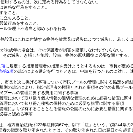
を使用するものは、次に定める行為をしてはならない。
は迷惑な行為をすること。
すること。
に立ち入ること。
営業行為をすること。
ール管理上不適当と認められる行為
の施設又はこれに付随する物件を故意又は過失によつて滅失し、若しく
者が未成年の場合は、その保護者が損害を賠償しなければならない。
、その滅失、き損した施設、設備、物件の原状回復に必要な額とする。
1項
に規定する指定管理者の指定を受けようとするものは、市長が定め
条第2項
の規定による選定を行つたときは、申請を行つたものに対し、
は、市長と次に掲げる事項について市民プールの管理に関する協定を締
規則の規定により、指定管理者の権限とされた事項その他の市民プール
民プールの管理に要する費用に関する事項
管理において取り扱う個人情報の適切な管理のために必要な措置に関す
管理において知り得た秘密の保持のために必要な措置に関する事項
管理により保有することとなる情報の公開のために必要な措置に関する
必要と認める事項
は、地方自治法
(昭和22年法律第67号。以下「法」という。)
第244条
理者の指定を取り消されたときは、その取り消された日の翌日から起算し