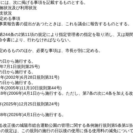
書には、次に掲げる事項を記載するものとする。
施状況及び利用状況
支状況
定める事項
事業報告書の提出があつたときは、これを議会に報告するものとする。
第244条の2第11項の規定により指定管理者の指定を取り消し、又は
命令書により、行わなければならない。
定めるもののほか、必要な事項は、市長が別に定める。
の日から施行する。
年7月1日
規則第25号)
の日から施行する。
年(2002年)6月28日
規則第31号)
の日から施行する。
年(2005年)11月10日
規則第44号)
8年
(2006年)
4月1日から施行する。
ただし、第7条の次に4条を加える
(2025年)12月25日
規則第24号)
8年
(2026年)
4月1日から施行する。
る改正後の城陽市総合運動公園の管理に関する条例施行規則第5条第1
条の規定は、この規則の施行の日以後の使用に係る使用料の減免につい