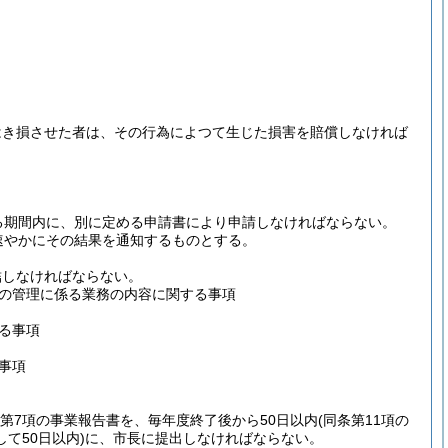
はき損させた者は、その行為によつて生じた損害を賠償しなければ
る期間内に、別に定める申請書により申請しなければならない。
速やかにその結果を通知するものとする。
結しなければならない。
の管理に係る業務の内容に関する事項
る事項
事項
の2第7項の事業報告書を、毎年度終了後から50日以内
(同条第11項の
て50日以内)
に、市長に提出しなければならない。