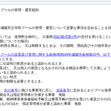
民プールの管理・運営規則
、城陽市立市民プールの管理・運営について必要な事項を定めることを
ついては、使用料を納付し、入場券
(
別記様式第1号
)
の交付を受けること
限についての掲示)
の利用を禁止し、又は制限するときは、その期間、理由及びその他市長
民プールの設置及び管理に関する条例
(昭和49年城陽市条例第20号。以
りとする。
に伝染性の疾患があると認められるとき。
及ぼし、又は他人の迷惑となるおそれのある物品を携帯して入場しよう
いると認められるとき。
しない幼児
用の制限を必要とするとき。
は、
次の各号
に掲げる事業等に応じ、
当該各号
に定めるとおりプール使
員会又は指定管理者が主催する事業 免除
帳、精神障害者保健福祉手帳又は療育手帳の交付を受けた者及びその介
るもののほか、指定管理者が必要と認めた事業 免除