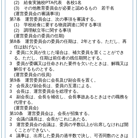
(2)
給食実施校PTA代表 各校1名
(3)
その他教育委員会が必要と認めるもの 若干名
(運営委員会の審議事項)
第7条
運営委員会は、次の事項を審議する。
(1)
学校給食に要する物資調達に関する事項
(2)
調理献立等に関する事項
(運営委員会の委員の任期)
第8条
運営委員会の委員の任期は、2年とする。
ただし、再
任は妨げない。
2
委員に欠員が生じた場合は、補欠委員を置くことができ
る。
ただし、任期は前任者の残任期間とする。
3
委員が委嘱又は任命された要件を欠いたときは、解職又は
解任するものとする。
(運営委員会の役員)
第9条
運営委員会に会長及び副会長を置く。
2
会長及び副会長は、委員の互選による。
3
会長は、運営委員会を総理する。
4
副会長は、会長を補佐し、会長事故あるときはその職務を
代理する。
(運営委員会)
第10条
運営委員会は、会長が招集する。
2
会議の議長は、会長がこれにあたる。
3
運営委員会の会議は、委員の半数以上が出席しなければ開
くことができない。
4
議事は、出席した委員の過半数で決し、可否同数のときは