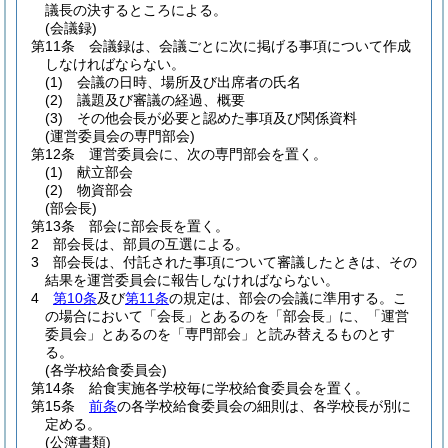
議長の決するところによる。
(会議録)
第11条
会議録は、会議ごとに次に掲げる事項について作成
しなければならない。
(1)
会議の日時、場所及び出席者の氏名
(2)
議題及び審議の経過、概要
(3)
その他会長が必要と認めた事項及び関係資料
(運営委員会の専門部会)
第12条
運営委員会に、次の専門部会を置く。
(1)
献立部会
(2)
物資部会
(部会長)
第13条
部会に部会長を置く。
2
部会長は、部員の互選による。
3
部会長は、付託された事項について審議したときは、その
結果を運営委員会に報告しなければならない。
4
第10条
及び
第11条
の規定は、部会の会議に準用する。
こ
の場合において「会長」とあるのを「部会長」に、「運営
委員会」とあるのを「専門部会」と読み替えるものとす
る。
(各学校給食委員会)
第14条
給食実施各学校毎に学校給食委員会を置く。
第15条
前条
の各学校給食委員会の細則は、各学校長が別に
定める。
(公簿書類)