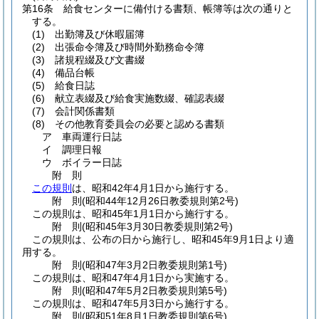
第16条
給食センターに備付ける書類、帳簿等は次の通りと
する。
(1)
出勤簿及び休暇届簿
(2)
出張命令簿及び時間外勤務命令簿
(3)
諸規程綴及び文書綴
(4)
備品台帳
(5)
給食日誌
(6)
献立表綴及び給食実施数綴、確認表綴
(7)
会計関係書類
(8)
その他教育委員会の必要と認める書類
ア
車両運行日誌
イ
調理日報
ウ
ボイラー日誌
附
則
この規則
は、昭和42年4月1日から施行する。
附
則
(昭和44年12月26日
教委規則第2号)
この規則は、昭和45年1月1日から施行する。
附
則
(昭和45年3月30日
教委規則第2号)
この規則は、公布の日から施行し、昭和45年9月1日より適
用する。
附
則
(昭和47年3月2日
教委規則第1号)
この規則は、昭和47年4月1日から実施する。
附
則
(昭和47年5月2日
教委規則第5号)
この規則は、昭和47年5月3日から施行する。
附
則
(昭和51年8月1日
教委規則第6号)