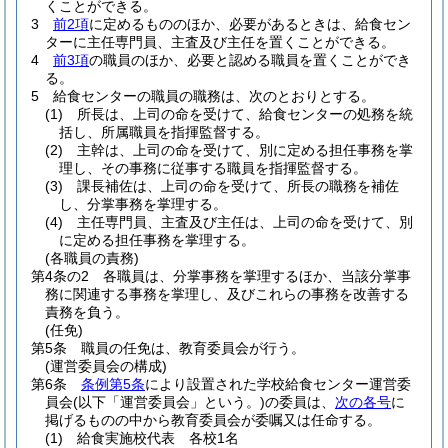
くことができる。
3
前2項
に定めるもののほか、必要があるときは、給食セン
ターに主任専門員、主査及び主任を置くことができる。
4
前3項
の職員のほか、必要と認める職員を置くことができ
る。
5
給食センターの職員の職務は、次のとおりとする。
(1)
所長は、上司の命を受けて、給食センターの処務を統
括し、所属職員を指揮監督する。
(2)
主幹は、上司の命を受けて、別に定める担任事務を掌
理し、その事務に従事する職員を指揮監督する。
(3)
課長補佐は、上司の命を受けて、所長の職務を補佐
し、分掌事務を掌理する。
(4)
主任専門員、主査及び主任は、上司の命を受けて、別
に定める担任事務を掌理する。
(各職員の責務)
第4条の2
各職員は、分掌事務を掌理するほか、当該分掌事
務に関連する事務を掌理し、及びこれらの事務を改善する
責務を負う。
(任免)
第5条
職員の任免は、教育委員会が行う。
(運営委員会の構成)
第6条
条例第5条
により設置された学校給食センター運営委
員会
(以下「運営委員会」という。)
の委員は、
次の各号
に
掲げるものの中から教育委員会が委嘱又は任命する。
(1)
給食実施校代表 各校1名