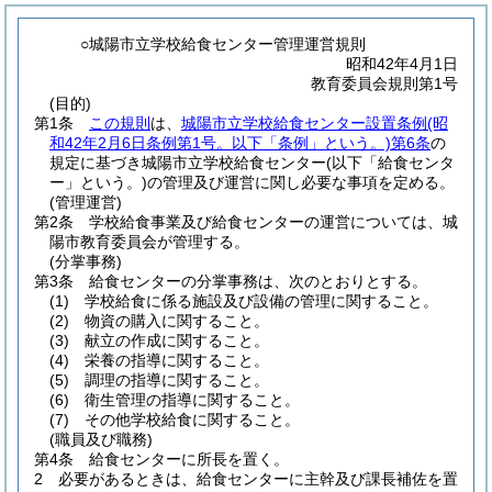
○城陽市立学校給食センター管理運営規則
昭和42年4月1日
教育委員会規則第1号
(目的)
第1条
この規則
は、
城陽市立学校給食センター設置条例
(昭
和42年2月6日条例第1号。以下「条例」という。)
第6条
の
規定に基づき城陽市立学校給食センター
(以下「給食センタ
ー」という。)
の管理及び運営に関し必要な事項を定める。
(管理運営)
第2条
学校給食事業及び給食センターの運営については、城
陽市教育委員会が管理する。
(分掌事務)
第3条
給食センターの分掌事務は、次のとおりとする。
(1)
学校給食に係る施設及び設備の管理に関すること。
(2)
物資の購入に関すること。
(3)
献立の作成に関すること。
(4)
栄養の指導に関すること。
(5)
調理の指導に関すること。
(6)
衛生管理の指導に関すること。
(7)
その他学校給食に関すること。
(職員及び職務)
第4条
給食センターに所長を置く。
2
必要があるときは、給食センターに主幹及び課長補佐を置