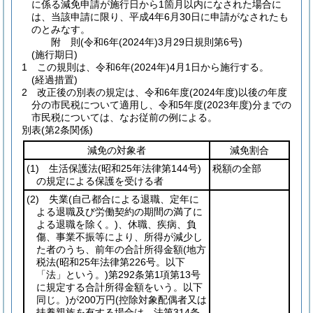
に係る減免申請が施行日から1箇月以内になされた場合に
は、当該申請に限り、平成4年6月30日に申請がなされたも
のとみなす。
附
則
(令和6年(2024年)3月29日
規則第6号)
(施行期日)
1
この規則は、令和6年
(2024年)
4月1日から施行する。
(経過措置)
2
改正後の別表の規定は、令和6年度
(2024年度)
以後の年度
分の市民税について適用し、令和5年度
(2023年度)
分までの
市民税については、なお従前の例による。
別表
(第2条関係)
減免の対象者
減免割合
(1)
生活保護法
(昭和25年法律第144号)
税額の全部
の規定による保護を受ける者
(2)
失業
(自己都合による退職、定年に
よる退職及び労働契約の期間の満了に
よる退職を除く。)
、休職、疾病、負
傷、事業不振等により、所得が減少し
た者のうち、前年の合計所得金額
(地方
税法
(昭和25年法律第226号。以下
「法」という。)
第292条第1項第13号
に規定する合計所得金額をいう。以下
同じ。)
が200万円
(控除対象配偶者又は
扶養親族を有する場合は、法第314条