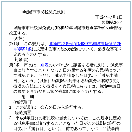
○城陽市市民税減免規則
平成4年7月1日
規則第30号
城陽市市民税減免規則(昭和52年城陽市規則第3号)の全部を
改正する。
(趣旨)
第1条
この規則は、
城陽市税条例
(昭和39年城陽市条例第25
号)
第51条
に規定する市民税の減免について、必要な事項を
定めるものとする。
(対象者)
第2条
市長は、
別表
のいずれかに該当する者に対し、減免事
由に該当することとなった日の属する年度の市民税につい
て減免する。
ただし、減免申請をした日
(以下「減免申請
日」という。)
以後に納期限の到来する納期分の税額
(特別
徴収の方法により徴収する市民税にあっては、減免申請日
の属する月の翌月以後の税額)
に限るものとする。
附
則
(施行期日)
1
この規則は、公布の日から施行する。
(経過措置)
2
平成4年度分の市民税の減免については、この規則に定め
る減免事由に該当することとなった日がこの規則の施行の
日
(以下「施行日」という。)
前であって、かつ、当該事由