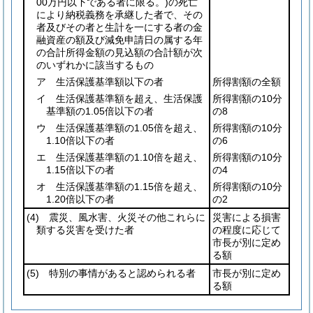
00万円以下である者に限る。)
の死亡
により納税義務を承継した者で、その
者及びその者と生計を一にする者の金
融資産の額及び減免申請日の属する年
の合計所得金額の見込額の合計額が次
のいずれかに該当するもの
ア 生活保護基準額以下の者
所得割額の全額
イ 生活保護基準額を超え、生活保護
所得割額の10分
基準額の1.05倍以下の者
の8
ウ 生活保護基準額の1.05倍を超え、
所得割額の10分
1.10倍以下の者
の6
エ 生活保護基準額の1.10倍を超え、
所得割額の10分
1.15倍以下の者
の4
オ 生活保護基準額の1.15倍を超え、
所得割額の10分
1.20倍以下の者
の2
(4)
震災、風水害、火災その他これらに
災害による損害
類する災害を受けた者
の程度に応じて
市長が別に定め
る額
(5)
特別の事情があると認められる者
市長が別に定め
る額