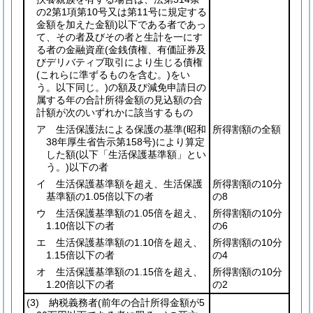
の2第1項第10号又は第11号に規定する
金額を加えた金額)
以下である者であっ
て、その者及びその者と生計を一にす
る者の金融資産
(金銭債権、有価証券及
びデリバティブ取引により生じる債権
(これらに準ずるものを含む。)
をい
う。以下同じ。)
の額及び減免申請日の
属する年の合計所得金額の見込額の合
計額が次のいずれかに該当するもの
ア 生活保護法による保護の基準
(昭和
所得割額の全額
38年厚生省告示第158号)
により算定
した額
(以下「生活保護基準額」とい
う。)
以下の者
イ 生活保護基準額を超え、生活保護
所得割額の10分
基準額の1.05倍以下の者
の8
ウ 生活保護基準額の1.05倍を超え、
所得割額の10分
1.10倍以下の者
の6
エ 生活保護基準額の1.10倍を超え、
所得割額の10分
1.15倍以下の者
の4
オ 生活保護基準額の1.15倍を超え、
所得割額の10分
1.20倍以下の者
の2
(3)
納税義務者
(前年の合計所得金額が5