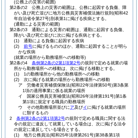
(公務上の災害の範囲)
第2条の2
公務上の災害の範囲は、公務に起因する負傷、障
がい及び死亡並びに地方公務員災害補償法施行規則
(昭和42
年自治省令第27号)
別表第1に掲げる疾病とする。
(通勤による災害の範囲)
第2条の3
通勤による災害の範囲は、通勤に起因する負傷、
障がい及び死亡並びに次に掲げる疾病とする。
(1)
通勤による負傷に起因する疾病
(2)
前号
に掲げるもののほか、通勤に起因することが明ら
かな疾病
(就業の場所から勤務場所への移動等)
第2条の4
条例第2条の2第1項第2号
の規則で定める就業の場
所から勤務場所への移動は、次に掲げる移動とする。
(1)
1の勤務場所から他の勤務場所への移動
(2)
次に掲げる就業の場所から勤務場所への移動
ア
労働者災害補償保険法
(昭和22年法律第50号)
第3条第
1項の適用事業に係る就業の場所
イ
国家公務員災害補償法
(昭和26年法律第191号)
第1条
第1項に規定する職員の勤務場所
ウ
その他勤務場所並びに
ア
及び
イ
に掲げる就業の場所
に類するもの
2
条例第2条の2第1項第2号
の規則で定める職員に関する法
令の規定に違反して就業している場合は、次に掲げる法令
の規定に違反している場合とする。
(1)
地方公務員法
(昭和25年法律第261号)
第38条第1項