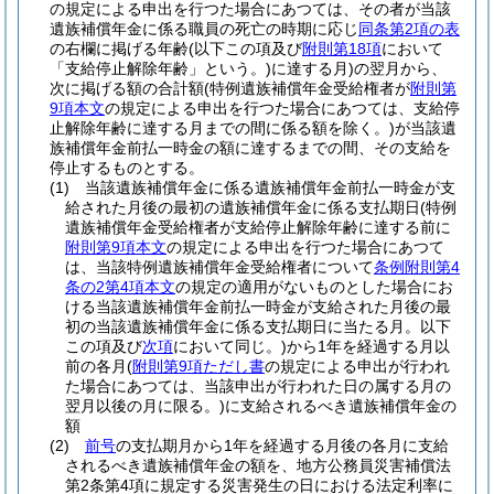
の規定による申出を行つた場合にあつては、その者が当該
遺族補償年金に係る職員の死亡の時期に応じ
同条第2項の表
の右欄に掲げる年齢
(以下この項及び
附則第18項
において
「支給停止解除年齢」という。)
に達する月)
の翌月から、
次に掲げる額の合計額
(特例遺族補償年金受給権者が
附則第
9項本文
の規定による申出を行つた場合にあつては、支給停
止解除年齢に達する月までの間に係る額を除く。)
が当該遺
族補償年金前払一時金の額に達するまでの間、その支給を
停止するものとする。
(1)
当該遺族補償年金に係る遺族補償年金前払一時金が支
給された月後の最初の遺族補償年金に係る支払期日
(特例
遺族補償年金受給権者が支給停止解除年齢に達する前に
附則第9項本文
の規定による申出を行つた場合にあつて
は、当該特例遺族補償年金受給権者について
条例附則第4
条の2第4項本文
の規定の適用がないものとした場合にお
ける当該遺族補償年金前払一時金が支給された月後の最
初の当該遺族補償年金に係る支払期日に当たる月。以下
この項及び
次項
において同じ。)
から1年を経過する月以
前の各月
(
附則第9項ただし書
の規定による申出が行われ
た場合にあつては、当該申出が行われた日の属する月の
翌月以後の月に限る。)
に支給されるべき遺族補償年金の
額
(2)
前号
の支払期月から1年を経過する月後の各月に支給
されるべき遺族補償年金の額を、地方公務員災害補償法
第2条第4項に規定する災害発生の日における法定利率に