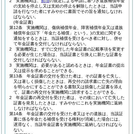
2
実施機関は、
前項
の規定による申請に基づき遺族補償年金
の支給を停止し又は支給の停止を解除したときは、当該申
請を行なつた者にすみやかに書面でその旨を通知しなけれ
ばならない。
(年金証書)
第12条
実施機関は、傷病補償年金、障害補償年金又は遺族
補償年金
(以下「年金たる補償」という。)
の支給に関する
通知をするときは、当該補償を受けるべき者に対し、併せ
て年金証書を交付しなければならない。
2
実施機関は、すでに交付した年金証書の記載事項を変更す
る必要が生じた場合は、当該証書と引換えに新たな証書を
交付しなければならない。
3
実施機関は、必要があると認めるときは、年金証書の提出
又は提示を求めることができる。
第13条
年金証書の交付を受けた者は、その証書を亡失し、
又は著しく損傷したときは、再交付の請求書に亡失の理由
を明らかにすることができる書類又は損傷した証書を添え
て、証書の再交付を実施機関に請求することができる。
2
年金証書の再交付を受けた者は、その後において亡失した
証書を発見したときは、すみやかにこれを実施機関に返納
しなければならない。
第14条
年金証書の交付を受けた者又はその遺族は、当該証
書に係る年金たる補償を受ける権利が消滅した場合には、
遅滞なく、当該年金証書を実施機関に返納しなければなら
ない。