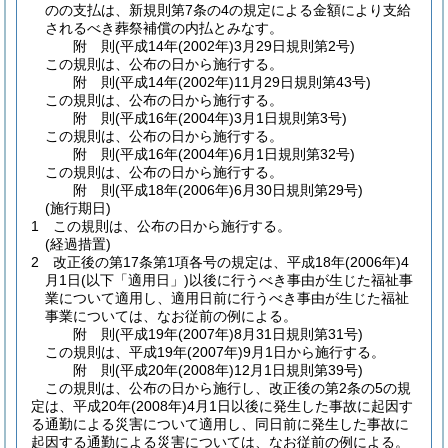
のの支払は、新規則第7条の4の規定による金額により支給
されるべき葬祭補償の内払とみなす。
附
則
(平成14年(2002年)3月29日
規則第2号)
この規則は、公布の日から施行する。
附
則
(平成14年(2002年)11月29日
規則第43号)
この規則は、公布の日から施行する。
附
則
(平成16年(2004年)3月1日
規則第3号)
この規則は、公布の日から施行する。
附
則
(平成16年(2004年)6月1日
規則第32号)
この規則は、公布の日から施行する。
附
則
(平成18年(2006年)6月30日
規則第29号)
(施行期日)
1
この規則は、公布の日から施行する。
(経過措置)
2
改正後の第17条第1項各号の規定は、平成18年
(2006年)
4
月1日
(以下「適用日」)
以後に行うべき事由が生じた福祉事
業について適用し、適用日前に行うべき事由が生じた福祉
事業については、なお従前の例による。
附
則
(平成19年(2007年)8月31日
規則第31号)
この規則は、平成19年
(2007年)
9月1日から施行する。
附
則
(平成20年(2008年)12月1日
規則第39号)
この規則は、公布の日から施行し、改正後の第2条の5の規
定は、平成20年
(2008年)
4月1日以後に発生した事故に起因す
る通勤による災害について適用し、同日前に発生した事故に
起因する通勤による災害については、なお従前の例による。