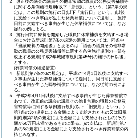
2
改正後の議会の議員その他非常勤の職員の公務災害補償等
に関する条例施行規則
(以下「新規則」という。)
第7条の規
定は、この規則の施行の日
(以下「施行日」という。)
以後
に支給すべき事由が生じた休業補償について適用し、施行
日前に支給すべき事由が生じた休業補償については、なお
従前の例による。
3
施行日前に療養を開始した職員に休業補償を支給すべき場
合における新規則第7条の規定の適用については、同条中
「当該療養の開始後」とあるのは「議会の議員その他非常
勤の職員の公務災害補償等に関する条例施行規則の一部を
改正する規則
(平成2年城陽市規則第45号)
の施行の日以後」
とする。
(葬祭補償の経過措置)
4
新規則第7条の3の規定は、平成2年4月1日以後に支給すべ
き事由が生じた葬祭補償について適用し、同日前に支給す
べき事由が生じた葬祭補償については、なお従前の例によ
る。
5
平成2年4月1日以後に支給すべき事由が生じた葬祭補償で
あつて、改正前の議会の議員その他非常勤の職員の公務災
害補償等に関する条例施行規則
(以下「旧規則」という。)
第7条の3の規定による金額により支給されたもの又は旧規
則附則第2項の規定による金額により支給されたもの
(その
額が50万円未満であるものに限る。)
の支払は、新規則第7
条の3の規定による金額により支給されるべき葬祭補償の内
払とみなす。