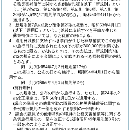
公務災害補償等に関する条例施行規則
(以下「新規則」とい
う。)
第7条の2、第17条第4項、第5項、第6項、第7項、第
20条第1項並びに附則第2項の規定は、昭和53年4月1日から
適用する。
3
新規則第7条の2及び附則第2項の規定は、昭和53年4月1日
(以下「適用日」という。)
以後に支給すべき事由が生じた
葬祭補償については、なお従前の例による。
4
適用日以後に支給すべき事由が生じた葬祭補償でこの規則
の施行日前に支給されたもの
(その額が300,000円未満であ
るものに限る。)
があるときは、その支払は、新規則第7条
の2の規定による金額により支給されるべき葬祭費用の内払
とみなす。
附
則
(昭和54年7月2日
規則第17号)
この規則は、公布の日から施行し、昭和54年4月1日から適
用する。
附
則
(昭和56年4月1日
規則第2号)
(施行期日)
1
この規則は、公布の日から施行する。
ただし、第24条の2
の改正規定は、昭和56年1月1日から適用する。
(議会の議員その他非常勤の職員の公務災害補償等に関する
条例施行規則の一部を改正する規則の一部改正)
2
議会の議員その他非常勤の職員の公務災害補償等に関する
条例施行規則の一部を改正する規則
(昭和49年規則第3号)
の
一部を次のように改正する。
附則第2項を削り、附則第1項の項番号を削る。