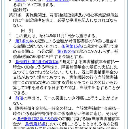
る者について準用する。
(記録簿)
第27条
実施機関は、災害補償記録簿及び福祉事業記録簿並
びに年金記録簿を備え、必要な事項を記入しなければなら
ない。
附
則
1
この規則は、昭和45年11月1日から施行する。
2
第7条の4
の規定による金額が補償基礎額の60倍に相当す
る金額に満たないときは、
条例第15条
に規定する規則で定
める金額は、当分の間、
第7条の4
の規定にかかわらず、補
償基礎額の60倍に相当する金額とする。
3
条例附則第2条の4第1項
の規定による障害補償年金前払一
時金の支給に係る申出は、障害補償年金の最初の支払に先
立つてしなければならない。
ただし、既に障害補償年金の
支払があつた場合であつても、実施機関の行う当該障害補
償年金の支給の決定に関する通知があつた日の翌日から起
算して1年を経過する日までの間は、当該申出をすることが
できる。
4
前項
の申出は、同一の災害につき2回以上行うことができ
ない。
5
障害補償年金前払一時金の額は、当該障害補償年金前払一
時金に係る障害補償年金に係る障がい等級に応じ、それぞ
れ
条例附則第2条の3の表
の右欄に掲げる額
(当該障害補償年
金が、
条例第16条
において例によることとされる地方公務