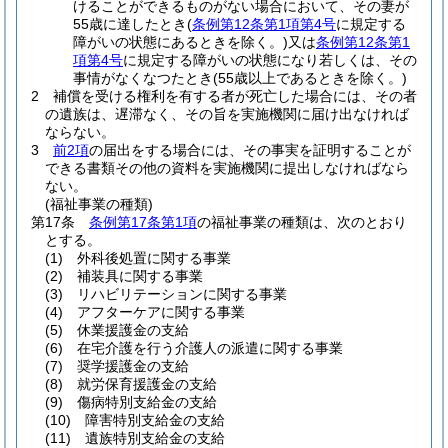
けることができるものがない場合において、その妻が
55歳に達したとき
(
条例第12条第1項第4号
に規定する
障がいの状態にあるときを除く。)
又は
条例第12条第1
項第4号
に規定する障がいの状態になり若しくは、その
事情がなくなつたとき
(55歳以上であるときを除く。)
2
補償を受ける権利を有する者が死亡した場合には、その者
の遺族は、遅滞なく、その旨を実施機関に届け出なければ
ならない。
3
前2項
の届出をする場合には、その事実を証明することが
できる書類その他の資料を実施機関に提出しなければなら
ない。
(福祉事業の種類)
第17条
条例第17条第1項
の福祉事業の種類は、次のとおり
とする。
(1)
外科後処置に関する事業
(2)
補装具に関する事業
(3)
リハビリテーションに関する事業
(4)
アフターケアに関する事業
(5)
休業援護金の支給
(6)
在宅介護を行う介護人の派遣に関する事業
(7)
奨学援護金の支給
(8)
就労保育援護金の支給
(9)
傷病特別支給金の支給
(10)
障害特別支給金の支給
(11)
遺族特別支給金の支給