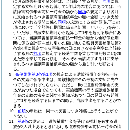
に係る障害補償年金の額は、当該終了する月が、
同項
に規
定する支払期月から起算して1年以内の場合にあつては、当
該障害補償年金前払一時金の額から
同項
の規定により各月
に支給されるべき当該障害補償年金の額の全額につき支給
が停止される期間に係る
同項
の規定による合計額
(以下この
項において「全額停止期間に係る合計額」という。)
を差し
引いた額、当該支払期月から起算して1年を超える場合にあ
つては、当該障害補償年金前払一時金の額から全額停止期
間に係る合計額を差し引いた額に地方公務員災害補償法第2
条第4項に規定する災害発生の日における法定利率に当該終
了する月の
前項
に規定する経過年数を乗じて得た数に1を加
えた数を乗じて得た額を、それぞれ当該終了する月に支給
されるべき当該障害補償年金の額から差し引いた額とす
る。
9
条例附則第3条第1項
の規定による遺族補償年金前払一時
金の支給に係る申出は、遺族補償年金の最初の支払に先立
つてしなければならない。
ただし、既に遺族補償年金の支
払があつた場合であつても、実施機関の行う当該遺族補償
年金の支給の決定に関する通知があつた日の翌日から起算
して1年を経過する日までの間は、当該申出をすることがで
きる。
10
前項
の申出は、同一の災害につき2回以上行うことがで
きない。
11
第9条
の規定は、遺族補償年金を受ける権利を有する遺
族が2人以上あるときにおける遺族補償年金前払一時金の請