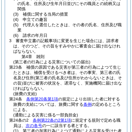
の氏名、住所及び生年月日並びにその職員との続柄又は
関係
(3)
補償に関する当局の措置
(4)
申立ての趣旨
(5)
代理人を選任したときは、その者の氏名、住所及び職
業
(6)
請求の年月日
3
審査申立書の記載事項に変更を生じた場合には、請求者
は、そのつど、その旨をすみやかに審査会に届け出なけれ
ばならない。
第4章
雑則
(第三者の行為による災害についての届出)
第23条
補償の原因である災害が第三者の行為によつて生じ
たときは、補償を受けるべき者は、その事実、第三者の氏
名及び住所
(第三者の氏名及び住所がわからないときは、そ
の旨)
並びに被害の状況を、遅滞なく、実施機関に届け出な
ければならない。
(旅費の支給)
第24条
条例第20条第1項
の規定により出頭した者に対する
旅費の支給については、旅費に関する
条例
の定めるところ
による。
(通勤による災害に係る一部負担金)
第24条の2
条例第22条の2第1項
に規定する規則で定める職
員は、
次の各号
の一に該当する者とする。
(1)
第三者の加害行為によつて通勤による災害を受けた者