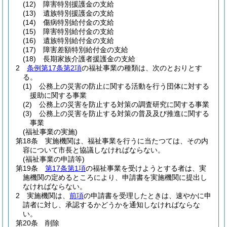
(12)
障害特別援護金の支給
(13)
遺族特別援護金の支給
(14)
傷病特別給付金の支給
(15)
障害特別給付金の支給
(16)
遺族特別給付金の支給
(17)
障害差額特別給付金の支給
(18)
長期家族介護者援護金の支給
2
条例第17条第2項
の福祉事業の種類は、次のとおりとす
る。
(1)
公務上の災害の防止に関する活動を行う団体に対する
援助に関する事業
(2)
公務上の災害を防止する対策の調査研究に関する事業
(3)
公務上の災害を防止する対策の普及及び推進に関する
事業
(福祉事業の実施)
第18条
実施機関は、福祉事業を行うに当たつては、その内
容について市長と協議しなければならない。
(福祉事業の申請等)
第19条
第17条第1項
の福祉事業を受けようとする者は、実
施機関の定めるところにより、申請書を実施機関に提出し
なければならない。
2
実施機関は、
前項
の申請書を受理したときは、速やかに申
請者に対し、承認するかどうかを通知しなければならな
い。
第20条
削除