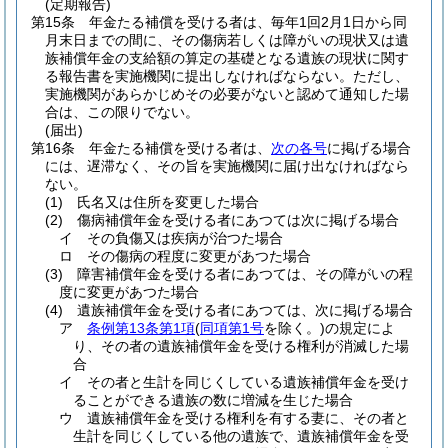
(定期報告)
第15条
年金たる補償を受ける者は、毎年1回2月1日から同
月末日までの間に、その傷病若しくは障がいの現状又は遺
族補償年金の支給額の算定の基礎となる遺族の現状に関す
る報告書を実施機関に提出しなければならない。
ただし、
実施機関があらかじめその必要がないと認めて通知した場
合は、この限りでない。
(届出)
第16条
年金たる補償を受ける者は、
次の各号
に掲げる場合
には、遅滞なく、その旨を実施機関に届け出なければなら
ない。
(1)
氏名又は住所を変更した場合
(2)
傷病補償年金を受ける者にあつては次に掲げる場合
イ
その負傷又は疾病が治つた場合
ロ
その傷病の程度に変更があつた場合
(3)
障害補償年金を受ける者にあつては、その障がいの程
度に変更があつた場合
(4)
遺族補償年金を受ける者にあつては、次に掲げる場合
ア
条例第13条第1項
(
同項第1号
を除く。)
の規定によ
り、その者の遺族補償年金を受ける権利が消滅した場
合
イ
その者と生計を同じくしている遺族補償年金を受け
ることができる遺族の数に増減を生じた場合
ウ
遺族補償年金を受ける権利を有する妻に、その者と
生計を同じくしている他の遺族で、遺族補償年金を受