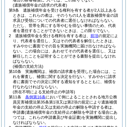
場合の療養補償については、この限りでない。
(遺族補償年金の請求の代表者)
第9条
遺族補償年金を受ける権利を有する者が2人以上ある
ときは、これらの者は、そのうちの1人を遺族補償年金の請
求及び受領についての代表者に選任しなければならない。
ただし、世帯を異にする等やむを得ない事情のため、代表
者を選任することができないときは、この限りでない。
2
遺族補償年金を受ける権利を有する者は、
前項
の規定によ
り、代表者を選任し、又はその代表者を解任したときは、
すみやかに書面でその旨を実施機関に届け出なければなら
ない。
この場合には、あわせてその代表者を選任し、又は
解任したことを証明することができる書類を提出しなけれ
ばならない。
(補償の支給方法)
第10条
実施機関は、補償の請求書を受理した場合には、こ
れを審査し、補償に関する決定を行ない、すみやかに請求
者に書面でその決定に関する通知をするとともに、補償を
行なわなければならない。
(所在不明による支給停止の申請等)
第11条
条例第16条
において例によることとされる地方公務
員災害補償法第35条第1項又は第2項の規定により遺族補償
年金の支給の停止又は支給の停止の解除を申請する者は、
申請書
(遺族補償年金の支給停止の解除を申請する場合にあ
つては、これらの申請書及び年金証書)
を実施機関に提出し
なければならない。