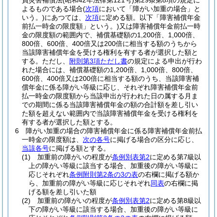
員災害補償法
(昭和42年法律第121号)
第29条第8項の規定に
よるものである場合
(
次項
において「障がい加重の場合」と
いう。)
にあつては、
次項
に定める額。以下「障害補償年金
前払一時金の限度額」という。)
又は障害補償年金前払一時
金の限度額の範囲内で、補償基礎額の1,200倍、1,000倍、
800倍、600倍、400倍又は200倍に相当する額のうちから
当該障害補償年金を受ける権利を有する者が選択した額と
する。
ただし、
附則第3項ただし書
の規定による申出が行わ
れた場合には、補償基礎額の1,200倍、1,000倍、800倍、
600倍、400倍又は200倍に相当する額のうち、当該障害補
償年金に係る障がい等級に応じ、それぞれ障害補償年金前
払一時金の限度額から当該申出が行われた日の属する月ま
での期間に係る当該障害補償年金の額の合計額を差し引い
た額を超えない範囲内で当該障害補償年金を受ける権利を
有する者が選択した額とする。
6
障がい加重の場合の障害補償年金に係る障害補償年金前払
一時金の限度額は、
次の各号
に掲げる場合の区分に応じ、
当該各号
に掲げる額とする。
(1)
加重前の障がいの程度が
条例別表第2
に定める第7級以
上の障がい等級に該当する場合、加重後の障がい等級に
応じそれぞれ
条例附則第2条の3の表
の右欄に掲げる額か
ら、加重前の障がい等級に応じそれぞれ
同表
の右欄に掲
げる額を差し引いた額
(2)
加重前の障がいの程度が
条例別表第2
に定める第8級以
下の障がい等級に該当する場合、加重後の障がい等級に