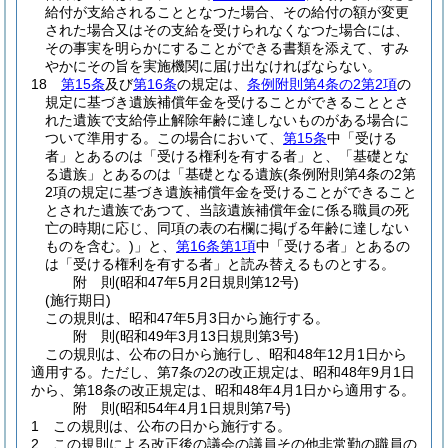
給付が支給されることとなつた場合、その給付の額が変更
された場合又はその支給を受けられなくなつた場合には、
その事実を明らかにすることができる書類を添えて、すみ
やかにその旨を実施機関に届け出なければならない。
18
第15条
及び
第16条
の規定は、
条例附則第4条の2第2項
の
規定に基づき遺族補償年金を受けることができることとさ
れた遺族で支給停止解除年齢に達しないものがある場合に
ついて準用する。
この場合において、
第15条
中「受ける
者」とあるのは「受ける権利を有する者」と、「基礎とな
る遺族」とあるのは「基礎となる遺族
(条例附則第4条の2第
2項の規定に基づき遺族補償年金を受けることができること
とされた遺族であつて、当該遺族補償年金に係る職員の死
亡の時期に応じ、同項の表の右欄に掲げる年齢に達しない
ものを含む。)
」と、
第16条第1項
中「受ける者」とあるの
は「受ける権利を有する者」と読み替えるものとする。
附
則
(昭和47年5月2日
規則第12号)
(施行期日)
この規則は、昭和47年5月3日から施行する。
附
則
(昭和49年3月13日
規則第3号)
この規則は、公布の日から施行し、昭和48年12月1日から
適用する。
ただし、第7条の2の改正規定は、昭和48年9月1日
から、第18条の改正規定は、昭和48年4月1日から適用する。
附
則
(昭和54年4月1日
規則第7号)
1
この規則は、公布の日から施行する。
2
この規則による改正後の議会の議員その他非常勤の職員の