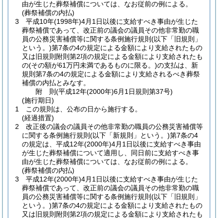
由が生じた葬祭補償については、なお従前の例による。
(葬祭補償の内払)
3
平成10年
(1998年)
4月1日以後に支給すべき事由が生じた
葬祭補償であって、改正前の議会の議員その他非常勤の職
員の公務災害補償等に関する条例施行規則
(以下「旧規則」
という。)
第7条の4の規定による金額により支給されたもの
又は旧規則附則第2項の規定による金額により支給されたも
の
(その額が61万円未満であるものに限る。)
の支払は、新
規則第7条の4の規定による金額により支給されるべき葬祭
補償の内払とみなす。
附
則
(平成12年(2000年)6月1日
規則第37号)
(施行期日)
1
この規則は、公布の日から施行する。
(経過措置)
2
改正後の議会の議員その他非常勤の職員の公務災害補償等
に関する条例施行規則
(以下「新規則」という。)
第7条の4
の規定は、平成12年
(2000年)
4月1日以後に支給すべき事由
が生じた葬祭補償について適用し、同日前に支給すべき事
由が生じた葬祭補償については、なお従前の例による。
(葬祭補償の内払)
3
平成12年
(2000年)
4月1日以後に支給すべき事由が生じた
葬祭補償であって、改正前の議会の議員その他非常勤の職
員の公務災害補償等に関する条例施行規則
(以下「旧規則」
という。)
第7条の4の規定による金額により支給されたもの
又は旧規則附則第2項の規定による金額により支給されたも