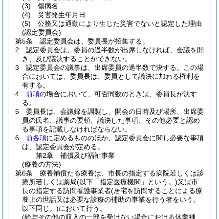
(3)
傷病名
(4)
災害発生年月日
(5)
公務又は通勤により生じた災害でないと認定した理由
(認定委員会)
第5条
認定委員会は、委員長が招集する。
2
認定委員会は、委員の過半数が出席しなければ、会議を開
き、及び議決することができない。
3
認定委員会の議事は、出席委員の過半数で決する。
この場
合においては、委員長は、委員として議決に加わる権利を
有する。
4
前項
の場合において、可否同数のときは、委員長が決す
る。
5
委員長は、会議録を調製し、開会の日時及び場所、出席委
員の氏名、議事の要領、議決した事項、その他必要と認め
る事項を記載しなければならない。
6
前各項
に定めるもののほか、認定委員会に関し必要な事項
は、認定委員会が定める。
第2章
補償及び福祉事業
(療養の方法)
第6条
療養補償たる療養は、市長の指定する病院若しくは診
療所若しくは薬局
(以下「指定医療機関」という。)
又は市
長の指定する訪問看護事業者
(居宅を訪問することによる療
養上の世話又は必要な診療の補助の事業を行う者をいう。
以下同じ。)
において行う。
(給与その他の収入の一部を受けない場合における休業補