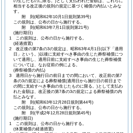
の生じたものに限る。)
として支払われた金額は、これらに
相当する改正後の規則の規定に基づく補償の内払いとみな
す。
附
則
(昭和62年10月1日
規則第39号)
この規則は、公布の日から施行する。
附
則
(昭和63年7月1日
規則第21号)
(施行期日)
1
この規則は、公布の日から施行する。
(経過措置)
2
改正後の第7条の3の規定は、昭和63年4月1日
(以下「適用
日」という。)
以後に支給すべき事由の生じた葬祭補償につ
いて適用し、適用日前に支給すべき事由の生じた葬祭補償
については、なお従前の例による。
(葬祭補償の内払)
3
適用日から施行日の前日までの間において、改正前の第7
条の3の規定による葬祭補償
(適用日から施行日の前日まで
の間に支給すべき事由の生じたものに限る。)
として支払わ
れた金額は、改正後の第7条の3の規定による葬祭補償の内
払とみなす。
附
則
(昭和63年12月28日
規則第44号)
この規則は、公布の日から施行する。
附
則
(平成2年12月28日
規則第45号)
(施行期日)
1
この規則は、公布の日から施行する。
(休業補償の経過措置)