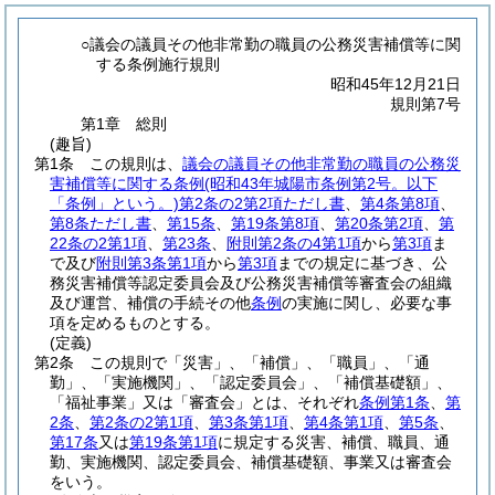
○議会の議員その他非常勤の職員の公務災害補償等に関
する条例施行規則
昭和45年12月21日
規則第7号
第1章
総則
(趣旨)
第1条
この規則は、
議会の議員その他非常勤の職員の公務災
害補償等に関する条例
(昭和43年城陽市条例第2号。以下
「条例」という。)
第2条の2第2項ただし書
、
第4条第8項
、
第8条ただし書
、
第15条
、
第19条第8項
、
第20条第2項
、
第
22条の2第1項
、
第23条
、
附則第2条の4第1項
から
第3項
ま
で及び
附則第3条第1項
から
第3項
までの規定に基づき、公
務災害補償等認定委員会及び公務災害補償等審査会の組織
及び運営、補償の手続その他
条例
の実施に関し、必要な事
項を定めるものとする。
(定義)
第2条
この規則で「災害」、「補償」、「職員」、「通
勤」、「実施機関」、「認定委員会」、「補償基礎額」、
「福祉事業」又は「審査会」とは、それぞれ
条例第1条
、
第
2条
、
第2条の2第1項
、
第3条第1項
、
第4条第1項
、
第5条
、
第17条
又は
第19条第1項
に規定する災害、補償、職員、通
勤、実施機関、認定委員会、補償基礎額、事業又は審査会
をいう。