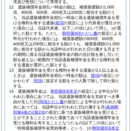
求及び受領について準用する。
12
遺族補償年金前払一時金の額は、補償基礎額の1,000
倍、800倍、600倍、400倍又は200倍に相当する額のう
ち、当該遺族補償年金前払一時金に係る遺族補償年金を受
ける権利を有する遺族
(
前項
の規定により代表者が選任され
た場合には、当該代表者。以下この項において同じ。)
が選
択した額とする。
ただし、
附則第9項ただし書
の規定による
申出が行われた場合には、補償基礎額の800倍、600倍、
400倍又は200倍に相当する額のうち、補償基礎額の1,000
倍に相当する額から当該申出が行われた日の属する月まで
の期間に係る当該遺族補償年金の額の合計額を差し引いた
額を超えない範囲内で当該遺族補償年金を受ける権利を有
する遺族が選択した額とする。
13
遺族補償年金を受ける権利を有する遺族が2人以上ある
ときは、遺族補償年金前払一時金の額は、
前項
の規定にか
かわらず、
同項
に規定する額をその人数で除して得た額と
する。
14
遺族補償年金は、
附則第9項本文
の規定による申出が行
われた場合にあつては、当該遺族補償年金を支給すべき事
由が生じた日
(
同項ただし書
の規定による申出が行われた場
合にあつては、当該申出が行われた日)
の属する月
(
条例附
則第4条の2第2項
の規定に基づき遺族補償年金を受けるこ
とができることとされた遺族であつて当該遺族補償年金を
受ける権利を有することとなつたもの
(以下この項において
「特例遺族補償年金受給権者」という。)
が
附則第9項本文