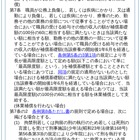
償)
第7条
職員が公務上負傷し、若しくは疾病にかかり、又は通
勤により負傷し、若しくは疾病にかかり、療養のため、勤
務その他の業務の全部について従事することができない場
合において職員の受ける給与その他の収入の額が補償基礎
額の100分の60に相当する額に満たないときは当該満たな
い額に相当する額、勤務その他の業務の一部について従事
することができない場合において職員の受ける給与その他
の収入の額が補償基礎額
(当該療養の開始後1年6月を経過し
ている場合において、
条例第5条の3第1項
の規定により市
長が最高限度額として定める額
(以下この条において単に
「最高限度額」という。)
を補償基礎額とすることとされて
いる場合にあつては、
同項
の規定の適用がないものとした
場合における補償基礎額)
に満たないときは当該満たない額
(当該療養の開始後1年6月を経過している場合において、当
該満たない額が最高限度額を超える場合にあつては、当該
最高限度額)
の100分の60に相当する額を休業補償として支
給する。
(休業補償を行わない場合)
第7条の2
条例第8条ただし書
の規則で定める場合は、次に
掲げる場合とする。
(1)
拘禁刑若しくは拘留の刑の執行のため若しくは死刑の
言渡しを受けて刑事施設
(少年法
(昭和23年法律第168号)
第56条第3項の規定により少年院において刑を執行する
場合における当該少年院を含む。)
に拘置されている場