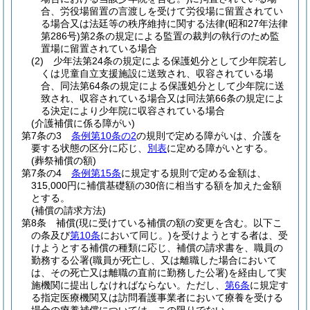
合、労役場留置の言渡しを受けて労役場に留置されてい
る場合又は法廷等の秩序維持に関する法律
(昭和27年法律
第286号)
第2条の規定による監置の裁判の執行のため監
置場に留置されている場合
(2)
少年法第24条の規定による保護処分として少年院若し
くは児童自立支援施設に送致され、収容されている場
合、同法第64条の規定による保護処分として少年院に送
致され、収容されている場合又は同法第66条の規定によ
る決定により少年院に収容されている場合
(介護補償に係る障がい)
第7条の3
条例第10条の2
の規則で定める障がいは、介護を
要する状態の区分に応じ、
別表
に定める障がいとする。
(葬祭補償の額)
第7条の4
条例第15条
に規定する規則で定める金額は、
315,000円に補償基礎額の30倍に相当する額を加えた金額
とする。
(補償の請求方法)
第8条
補償
(現に受けている補償の額の変更を含む。以下こ
の条及び
第10条
において同じ。)
を受けようとする者は、受
けようとする補償の種類に応じ、補償の請求書を、職員の
勤務する公署
(職員が死亡し、又は離職した場合において
は、その死亡又は離職の直前に勤務した公署)
を経由して実
施機関に提出しなければならない。
ただし、
第6条
に規定す
る指定医療機関又は訪問看護事業者において療養を受ける