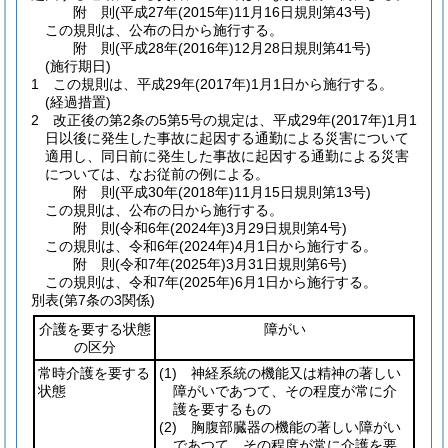
附
則
(平成27年(2015年)11月16日
規則第43号)
この規則は、公布の日から施行する。
附
則
(平成28年(2016年)12月28日
規則第41号)
(施行期日)
1
この規則は、平成29年
(2017年)
1月1日から施行する。
(経過措置)
2
改正後の第2条の5第5号の規定は、平成29年
(2017年)
1月1
日以後に発生した事故に起因する通勤による災害について
適用し、同日前に発生した事故に起因する通勤による災害
については、なお従前の例による。
附
則
(平成30年(2018年)11月15日
規則第13号)
この規則は、公布の日から施行する。
附
則
(令和6年(2024年)3月29日
規則第4号)
この規則は、令和6年
(2024年)
4月1日から施行する。
附
則
(令和7年(2025年)3月31日
規則第6号)
この規則は、令和7年
(2025年)
6月1日から施行する。
別表
(第7条の3関係)
介護を要する状態
障がい
の区分
常時介護を要する
(1)
神経系統の機能又は精神の著しい
状態
障がいであつて、その程度が常に介
護を要するもの
(2)
胸腹部臓器の機能の著しい障がい
であつて、その程度が常に介護を要