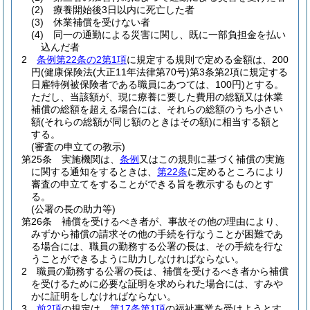
(2)
療養開始後3日以内に死亡した者
(3)
休業補償を受けない者
(4)
同一の通勤による災害に関し、既に一部負担金を払い
込んだ者
2
条例第22条の2第1項
に規定する規則で定める金額は、200
円
(健康保険法
(大正11年法律第70号)
第3条第2項に規定する
日雇特例被保険者である職員にあつては、100円)
とする。
ただし、当該額が、現に療養に要した費用の総額又は休業
補償の総額を超える場合には、それらの総額のうち小さい
額
(それらの総額が同じ額のときはその額)
に相当する額と
する。
(審査の申立ての教示)
第25条
実施機関は、
条例
又はこの規則に基づく補償の実施
に関する通知をするときは、
第22条
に定めるところにより
審査の申立てをすることができる旨を教示するものとす
る。
(公署の長の助力等)
第26条
補償を受けるべき者が、事故その他の理由により、
みずから補償の請求その他の手続を行なうことが困難であ
る場合には、職員の勤務する公署の長は、その手続を行な
うことができるように助力しなければならない。
2
職員の勤務する公署の長は、補償を受けるべき者から補償
を受けるために必要な証明を求められた場合には、すみや
かに証明をしなければならない。
3
前2項
の規定は、
第17条第1項
の福祉事業を受けようとす