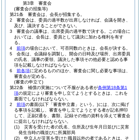
第3章
審査会
(審査会の招集等)
第21条
審査会は、会長が招集する。
2
審査会は、委員の過半数が出席しなければ、会議を開き、
及び、議決することができない。
3
審査会の議事は、出席委員の過半数で決する。
この場合に
おいては、会長は、委員として議決に加わる権利を有す
る。
4
前項
の場合において、可否同数のときは、会長が決する。
5
会長は、会議録を調製し、開会の日時及び場所、出席委員
の氏名、議事の要領、議決した事項その他必要と認める事
項を記載しなければならない。
6
前各項
に定めるもののほか、審査会に関し必要な事項は、
審査会が定める。
(審査の申立て)
第22条
補償の実施について不服がある者が
条例第18条第1
項
の規定により審査を申し立てようとするときは、これを
書面でしなければならない。
2
前項
の書面
(以下「審査申立書」という。)
には、次に掲げ
る事項を記載し、審査を申し立てようとする者が記名押印
して、正副2通を、書類、記録その他の資料を添えて審査会
に提出しなければならない。
(1)
災害を受けた者の氏名、住所及び生年月日並びに災害
発生当時の職並びに所属部局
(2)
申立人が災害を受けた職員以外の者であるときは、そ