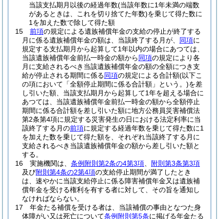
当該支払期月以後の経過年数
(当該年数に1年未満の端数
があるときは、これを切り捨てた年数)
を乗じて得た数に
1を加えた数で除して得た額
15
前項
の規定による遺族補償年金の支給の停止が終了する
月に係る遺族補償年金の額は、当該終了する月が、
同項
に
規定する支払期月から起算して1年以内の場合にあつては、
当該遺族補償年金前払一時金の額から
同項
の規定により各
月に支給されるべき当該遺族補償年金の額の全額につき支
給が停止される期間に係る
同項
の規定による合計額
(以下こ
の項において「全額停止期間に係る合計額」という。)
を差
し引いた額、当該支払期月から起算して1年を超える場合に
あつては、当該遺族補償年金前払一時金の額から全額停止
期間に係る合計額を差し引いた額に地方公務員災害補償法
第2条第4項に規定する災害発生の日における法定利率に当
該終了する月の
前項
に規定する経過年数を乗じて得た数に1
を加えた数を乗じて得た額を、それぞれ当該終了する月に
支給されるべき当該遺族補償年金の額から差し引いた額と
する。
16
実施機関は、
条例附則第2条の4第3項
、
附則第3条第3項
及び
附則第4条の2第4項
の支給停止期間が満了したとき
は、速やかに当該支給停止に係る障害補償年金又は遺族補
償年金を受ける権利を有する者に対して、その旨を通知し
なければならない。
17
年金たる補償を受ける者は、当該補償の事由となつた身
体障がい又は死亡について
条例附則第5条
に掲げる年金たる