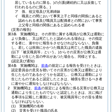
居しているものに限る。)
の介護
(継続的に又は反復して
行われるものに限る。)
ア
孫、祖父母及び兄弟姉妹
イ
職員との間において事実上子と同様の関係にあると
認められる者及び職員又は配偶者との間において事実
上父母と同様の関係にあると認められる者
(災害の報告)
第3条
実施機関は、その所管に属する職員が公務又は通勤に
より負傷し、又は死亡したと認められる場合は、その指定
する者に、速やかに報告をさせなければならない。
負傷
し、若しくは疾病にかかつた職員又は死亡した職員の遺族
(以下「被災職員等」という。)
からその災害が公務又は通
勤により生じた旨の申出があつた場合も、同様とする。
(認定及び通知)
第4条
実施機関は、
前条
の規定による報告を受けたときは、
認定委員会の意見を聴いてその災害が公務又は通勤により
生じたものであるかどうかを認定し、公務又は通勤により
生じたものであると認定したときは、補償を受けるべき者
に速やかに通知をしなければならない。
2
実施機関は、
前条
の規定による報告に係る災害が公務又は
通勤により生じたものでないと認定したときは、次に掲げ
る事項を記載した書面により、被災職員等にその旨を通知
しなければならない。
(1)
実施機関の名称
(2)
災害を受けた職員の氏名