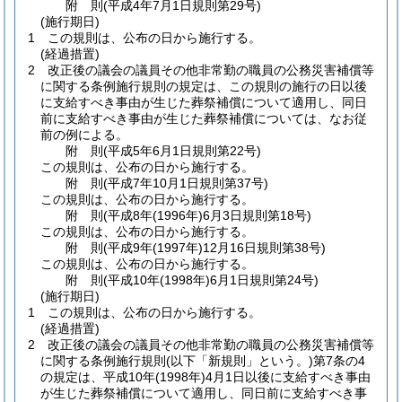
附
則
(平成4年7月1日
規則第29号)
(施行期日)
1
この規則は、公布の日から施行する。
(経過措置)
2
改正後の議会の議員その他非常勤の職員の公務災害補償等
に関する条例施行規則の規定は、この規則の施行の日以後
に支給すべき事由が生じた葬祭補償について適用し、同日
前に支給すべき事由が生じた葬祭補償については、なお従
前の例による。
附
則
(平成5年6月1日
規則第22号)
この規則は、公布の日から施行する。
附
則
(平成7年10月1日
規則第37号)
この規則は、公布の日から施行する。
附
則
(平成8年(1996年)6月3日
規則第18号)
この規則は、公布の日から施行する。
附
則
(平成9年(1997年)12月16日
規則第38号)
この規則は、公布の日から施行する。
附
則
(平成10年(1998年)6月1日
規則第24号)
(施行期日)
1
この規則は、公布の日から施行する。
(経過措置)
2
改正後の議会の議員その他非常勤の職員の公務災害補償等
に関する条例施行規則
(以下「新規則」という。)
第7条の4
の規定は、平成10年
(1998年)
4月1日以後に支給すべき事由
が生じた葬祭補償について適用し、同日前に支給すべき事