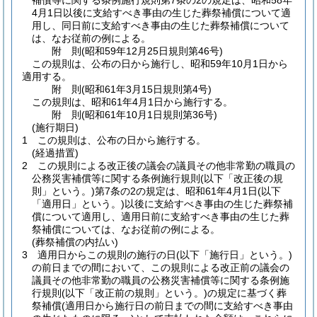
補償等に関する条例施行規則第7条の2の規定は、昭和58年
4月1日以後に支給すべき事由の生じた葬祭補償について適
用し、同日前に支給すべき事由の生じた葬祭補償について
は、なお従前の例による。
附
則
(昭和59年12月25日
規則第46号)
この規則は、公布の日から施行し、昭和59年10月1日から
適用する。
附
則
(昭和61年3月15日
規則第4号)
この規則は、昭和61年4月1日から施行する。
附
則
(昭和61年10月1日
規則第36号)
(施行期日)
1
この規則は、公布の日から施行する。
(経過措置)
2
この規則による改正後の議会の議員その他非常勤の職員の
公務災害補償等に関する条例施行規則
(以下「改正後の規
則」という。)
第7条の2の規定は、昭和61年4月1日
(以下
「適用日」という。)
以後に支給すべき事由の生じた葬祭補
償について適用し、適用日前に支給すべき事由の生じた葬
祭補償については、なお従前の例による。
(葬祭補償の内払い)
3
適用日からこの規則の施行の日
(以下「施行日」という。)
の前日までの間において、この規則による改正前の議会の
議員その他非常勤の職員の公務災害補償等に関する条例施
行規則
(以下「改正前の規則」という。)
の規定に基づく葬
祭補償
(適用日から施行日の前日までの間に支給すべき事由