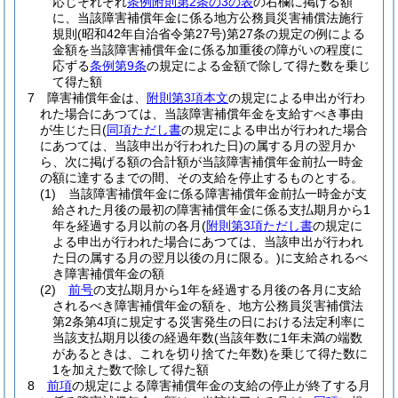
応じそれぞれ
条例附則第2条の3の表
の右欄に掲げる額
に、当該障害補償年金に係る地方公務員災害補償法施行
規則
(昭和42年自治省令第27号)
第27条の規定の例による
金額を当該障害補償年金に係る加重後の障がいの程度に
応ずる
条例第9条
の規定による金額で除して得た数を乗じ
て得た額
7
障害補償年金は、
附則第3項本文
の規定による申出が行わ
れた場合にあつては、当該障害補償年金を支給すべき事由
が生じた日
(
同項ただし書
の規定による申出が行われた場合
にあつては、当該申出が行われた日)
の属する月の翌月か
ら、次に掲げる額の合計額が当該障害補償年金前払一時金
の額に達するまでの間、その支給を停止するものとする。
(1)
当該障害補償年金に係る障害補償年金前払一時金が支
給された月後の最初の障害補償年金に係る支払期月から1
年を経過する月以前の各月
(
附則第3項ただし書
の規定に
よる申出が行われた場合にあつては、当該申出が行われ
た日の属する月の翌月以後の月に限る。)
に支給されるべ
き障害補償年金の額
(2)
前号
の支払期月から1年を経過する月後の各月に支給
されるべき障害補償年金の額を、地方公務員災害補償法
第2条第4項に規定する災害発生の日における法定利率に
当該支払期月以後の経過年数
(当該年数に1年未満の端数
があるときは、これを切り捨てた年数)
を乗じて得た数に
1を加えた数で除して得た額
8
前項
の規定による障害補償年金の支給の停止が終了する月