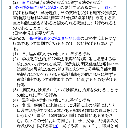
(2)
前号
に掲げる法令の規定に類する法令の規定
3
条例第2条の2第1項第3号
の規則で定める要件は、
同号
に
掲げる移動が、単身赴任手当の支給を受ける地方公務員災
害補償法
(昭和42年法律第121号)
第2条第1項に規定する職
員と均衡上必要があると認められる職員により行われるも
のであることとする。
(日常生活上必要な行為)
第2条の5
条例第2条の2第2項ただし書
の日常生活上必要な
行為であつて規則で定めるものは、次に掲げる行為とす
る。
(1)
日用品の購入その他これに準ずる行為
(2)
学校教育法
(昭和22年法律第26号)
第1条に規定する学
校において行われる教育、職業能力開発促進法
(昭和44年
法律第64号)
第15条の7第3項に規定する公共職業能力開
発施設において行われる職業訓練その他これらに準ずる
教育訓練であつて職業能力の向上に資するものを受ける
行為
(3)
病院又は診療所において診察又は治療を受けることそ
の他これに準ずる行為
(4)
選挙権の行使その他これに準ずる行為
(5)
負傷、疾病又は老齢により2週間以上の期間にわたり
日常生活を営むのに支障がある配偶者
(婚姻の届出をして
いないが、事実上婚姻関係と同様の事情にある者を含
む。以下この号において同じ。)
、子、父母、配偶者の父
母及び次に掲げる者
(
イ
に掲げる者にあつては、職員と同