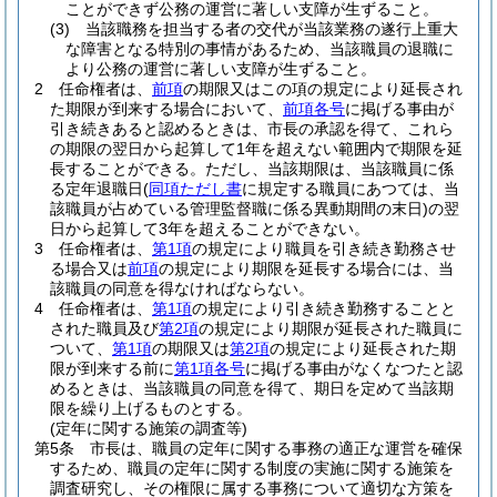
ことができず公務の運営に著しい支障が生ずること。
(3)
当該職務を担当する者の交代が当該業務の遂行上重大
な障害となる特別の事情があるため、当該職員の退職に
より公務の運営に著しい支障が生ずること。
2
任命権者は、
前項
の期限又はこの項の規定により延長され
た期限が到来する場合において、
前項各号
に掲げる事由が
引き続きあると認めるときは、市長の承認を得て、これら
の期限の翌日から起算して1年を超えない範囲内で期限を延
長することができる。
ただし、当該期限は、当該職員に係
る定年退職日
(
同項ただし書
に規定する職員にあつては、当
該職員が占めている管理監督職に係る異動期間の末日)
の翌
日から起算して3年を超えることができない。
3
任命権者は、
第1項
の規定により職員を引き続き勤務させ
る場合又は
前項
の規定により期限を延長する場合には、当
該職員の同意を得なければならない。
4
任命権者は、
第1項
の規定により引き続き勤務することと
された職員及び
第2項
の規定により期限が延長された職員に
ついて、
第1項
の期限又は
第2項
の規定により延長された期
限が到来する前に
第1項各号
に掲げる事由がなくなつたと認
めるときは、当該職員の同意を得て、期日を定めて当該期
限を繰り上げるものとする。
(定年に関する施策の調査等)
第5条
市長は、職員の定年に関する事務の適正な運営を確保
するため、職員の定年に関する制度の実施に関する施策を
調査研究し、その権限に属する事務について適切な方策を