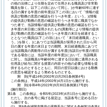
の他の法律により任期を定めて任用される職員及び非常勤
職員を除く。以下この項において同じ。)
が年齢60年に達す
る日の属する年度の前年度
(以下この項において「情報の提
供及び勤務の意思の確認を行うべき年度」という。)
(情報
の提供及び勤務の意思の確認を行うべき年度に職員でなか
つた者で、当該情報の提供及び勤務の意思の確認を行うべ
き年度の末日後に採用されたもの
(異動等により情報の提供
及び勤務の意思の確認を行うべき年度の末日を経過するこ
ととなつた職員
(以下この項において「末日経過職員」とい
う。)
を除く。)
にあつては当該職員が採用された日から同
日の属する年度の末日までの期間、末日経過職員にあつて
は当該職員の異動等の日が属する年度
(当該日が年度の初日
である場合には、当該年度の前年度)
)
において、当該職員
に対し、当該職員が年齢60年に達する日以後に適用される
任用及び給与に関する措置の内容その他の必要な情報を提
供するものとするとともに、同日の翌日以後における勤務
の意思を確認するよう努めるものとする。
附
則
(平成14年(2002年)3月29日
条例第4号)
この条例は、平成14年
(2002年)
4月1日から施行する。
附
則
(令和4年(2022年)9月30日
条例第17号抄)
(施行期日)
第1条
この条例は、令和5年
(2023年)
4月1日から施行する。
ただし、次の各号に掲げる規定は、当該各号に定める日か
ら施行する。
(1)
第8条中城陽市職員の退職手当に関する条例第15条第4