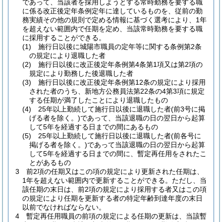
であって、当該者を採用しようとする常時勤務を要する職
に係る改正後定年条例定年に達しているものを、従前の勤
務実績その他の規則で定める情報に基づく選考により、1年
を超えない範囲内で任期を定め、当該常時勤務を要する職
に採用することができる。
(1)
施行日以後に城陽市職員の定年等に関する条例第2条
の規定により退職した者
(2)
施行日以後に改正後定年条例第4条第1項又は第2項の
規定により勤務した後退職した者
(3)
施行日以後に改正後定年条例第12条の規定により採用
された者のうち、新地方公務員法第22条の4第3項に規定
する任期が満了したことにより退職したもの
(4)
25年以上勤続して施行日以後に退職した者
(前3号に掲
げる者を除く。)
であって、当該退職の日の翌日から起算
して5年を経過する日までの間にあるもの
(5)
25年以上勤続して施行日以後に退職した者
(前各号に
掲げる者を除く。)
であって当該退職の日の翌日から起算
して5年を経過する日までの間に、暫定再任用をされたこ
とがあるもの
3
前2項の任期又はこの項の規定により更新された任期は、
1年を超えない範囲内で更新することができる。
ただし、当
該任期の末日は、前2項の規定により採用する者又はこの項
の規定により任期を更新する者の特定年齢到達年度の末日
以前でなければならない。
4
暫定再任用職員の前項の規定による任期の更新は、当該暫