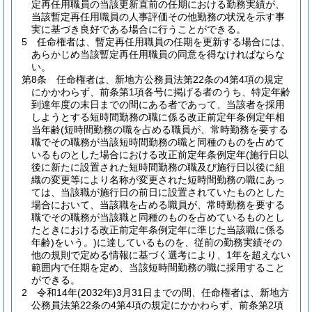
定再任用職員の当該更新直前の任期における勤務実績が、
当該暫定再任用職員の人事評価その他勤務の状況を示す事
実に基づき良好である場合に行うことができる。
5
任命権者は、暫定再任用職員の任期を更新する場合には、
あらかじめ当該暫定再任用職員の同意を得なければならな
い。
第8条
任命権者は、新地方公務員法第22条の4第4項の規定
にかかわらず、前条第1項各号に掲げる者のうち、特定年齢
到達年度の末日までの間にある者であって、当該者を採用
しようとする短時間勤務の職に係る改正前定年条例定年相
当年齢
(短時間勤務の職を占める職員が、常時勤務を要する
職でその職務が当該短時間勤務の職と同種のものを占めて
いるものとした場合における改正前定年条例定年
(施行日以
後に新たに設置された短時間勤務の職及び施行日以後に組
織の変更等により名称が変更された短時間勤務の職にあっ
ては、当該職が施行日の前日に設置されていたものとした
場合において、当該職を占める職員が、常時勤務を要する
職でその職務が当該職と同種のものを占めているものとし
たときにおける改正前定年条例定年に準じた当該職に係る
年齢)
をいう。)
に達しているものを、従前の勤務実績その
他の規則で定める情報に基づく選考により、1年を超えない
範囲内で任期を定め、当該短時間勤務の職に採用すること
ができる。
2
令和14年
(2032年)
3月31日までの間、任命権者は、新地方
公務員法第22条の4第4項の規定にかかわらず、前条第2項