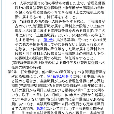
(2)
人事の計画その他の事情を考慮した上で、管理監督職
以外の職又は管理監督職勤務上限年齢が当該職員の年齢
を超える管理監督職のうちできる限り上位の職制上の段
階に属するものに、降任等をすること。
(3)
当該職員の他の職への降任等をする際に、当該職員が
占めていた管理監督職が属する職制上の段階より上位の
職制上の段階に属する管理監督職を占める職員
(以下この
号において「上位職職員」という。)
の他の職への降任等
もする場合には、
第1号
に掲げる基準に従つた上での状況
その他の事情を考慮してやむを得ないと認められるとき
を除き、上位職職員の降任等をした職が属する職制上の
段階と同じ職制上の段階又は当該職制上の段階より下位
の職制上の段階に属する職に、降任等をすること。
(管理監督職勤務上限年齢による降任等及び管理監督職への
任用の制限の特例)
第9条
任命権者は、他の職への降任等をすべき管理監督職を
占める職員について、
第4条第1項各号
に掲げる事由がある
と認める場合は、当該職員が占める管理監督職に係る異動
期間
(当該管理監督職に係る管理監督職勤務上限年齢に達し
た日の翌日から同日以後における最初の4月1日までの間を
いう。以下この章において同じ。)
の末日の翌日から起算し
て1年を超えない期間内
(当該期間内に定年退職日がある職
員にあつては、当該異動期間の末日の翌日から定年退職日
までの期間内。
第3項
において同じ。)
で当該異動期間を延
長し、引き続き当該管理監督職を占める職員に、当該管理