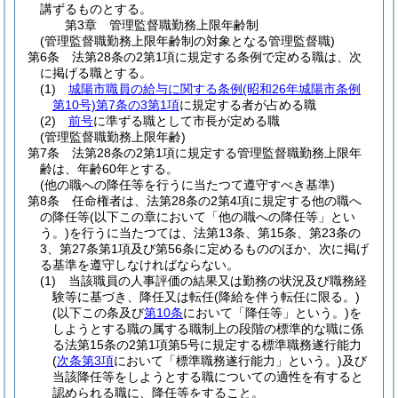
講ずるものとする。
第3章
管理監督職勤務上限年齢制
(管理監督職勤務上限年齢制の対象となる管理監督職)
第6条
法第28条の2第1項に規定する条例で定める職は、次
に掲げる職とする。
(1)
城陽市職員の給与に関する条例
(昭和26年城陽市条例
第10号)
第7条の3第1項
に規定する者が占める職
(2)
前号
に準ずる職として市長が定める職
(管理監督職勤務上限年齢)
第7条
法第28条の2第1項に規定する管理監督職勤務上限年
齢は、年齢60年とする。
(他の職への降任等を行うに当たつて遵守すべき基準)
第8条
任命権者は、法第28条の2第4項に規定する他の職へ
の降任等
(以下この章において「他の職への降任等」とい
う。)
を行うに当たつては、法第13条、第15条、第23条の
3、第27条第1項及び第56条に定めるもののほか、次に掲げ
る基準を遵守しなければならない。
(1)
当該職員の人事評価の結果又は勤務の状況及び職務経
験等に基づき、降任又は転任
(降給を伴う転任に限る。)
(以下この条及び
第10条
において「降任等」という。)
を
しようとする職の属する職制上の段階の標準的な職に係
る法第15条の2第1項第5号に規定する標準職務遂行能力
(
次条第3項
において「標準職務遂行能力」という。)
及び
当該降任等をしようとする職についての適性を有すると
認められる職に、降任等をすること。