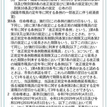
項及び附則第8条の改正規定並びに第9条の規定並びに附
則第10条及び第15条の規定 公布の日
(城陽市職員の定年等に関する条例の一部改正に伴う経過措
置)
第6条
任命権者は、施行日
(この条例の施行の日をいう。以
下同じ。)
前に第7条の規定による改正前の城陽市職員の定
年等に関する条例
(以下「改正前定年条例」という。)
第4条
第1項又は第2項の規定により勤務することとされ、かつ、
改正前定年条例勤務延長期限
(同条第1項の期限又は同条第2
項の規定により延長された期限をいう。以下この項におい
て同じ。)
が施行日以後に到来する職員
(以下この項におい
て「改正前定年条例勤務延長職員」という。)
について、改
正前定年条例勤務延長期限又はこの項の規定により延長さ
れた期限が到来する場合において第7条の規定による改正後
の城陽市職員の定年等に関する条例
(以下「改正後定年条
例」という。)
第4条第1項各号に掲げる事由があると認める
ときは、市長の承認を得て、これらの期限の翌日から起算
して1年を超えない範囲内で期限を延長することができる。
ただし、当該期限は、当該改正前定年条例勤務延長職員に
係る城陽市職員の定年等に関する条例第2条に規定する定年
退職日の翌日から起算して3年を超えることができない。
2
任命権者は、基準日
(施行日、令和7年
(2025年)
4月1日、
令和9年
(2027年)
4月1日、令和11年
(2029年)
4月1日及び令
和13年
(2031年)
4月1日をいう。以下この項において同