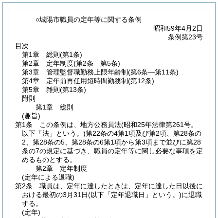
○城陽市職員の定年等に関する条例
昭和59年4月2日
条例第23号
目次
第1章
総則
(第1条)
第2章
定年制度
(第2条―第5条)
第3章
管理監督職勤務上限年齢制
(第6条―第11条)
第4章
定年前再任用短時間勤務制
(第12条)
第5章
雑則
(第13条)
附則
第1章
総則
(趣旨)
第1条
この条例は、地方公務員法
(昭和25年法律第261号。
以下「法」という。)
第22条の4第1項及び第2項、第28条の
2、第28条の5、第28条の6第1項から第3項まで並びに第28
条の7の規定に基づき、職員の定年等に関し必要な事項を定
めるものとする。
第2章
定年制度
(定年による退職)
第2条
職員は、定年に達したときは、定年に達した日以後に
おける最初の3月31日
(以下「定年退職日」という。)
に退職
する。
(定年)