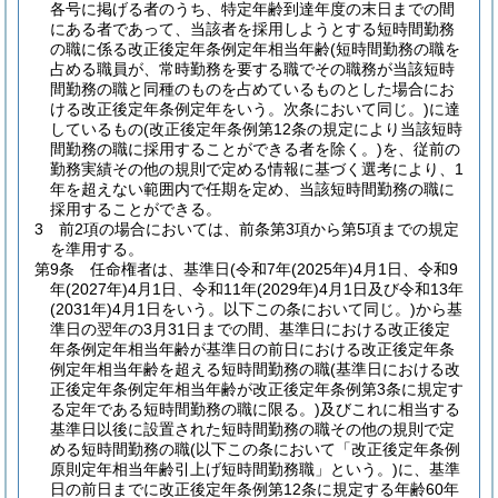
各号に掲げる者のうち、特定年齢到達年度の末日までの間
にある者であって、当該者を採用しようとする短時間勤務
の職に係る改正後定年条例定年相当年齢
(短時間勤務の職を
占める職員が、常時勤務を要する職でその職務が当該短時
間勤務の職と同種のものを占めているものとした場合にお
ける改正後定年条例定年をいう。次条において同じ。)
に達
しているもの
(改正後定年条例第12条の規定により当該短時
間勤務の職に採用することができる者を除く。)
を、従前の
勤務実績その他の規則で定める情報に基づく選考により、1
年を超えない範囲内で任期を定め、当該短時間勤務の職に
採用することができる。
3
前2項の場合においては、前条第3項から第5項までの規定
を準用する。
第9条
任命権者は、基準日
(令和7年
(2025年)
4月1日、令和9
年
(2027年)
4月1日、令和11年
(2029年)
4月1日及び令和13年
(2031年)
4月1日をいう。以下この条において同じ。)
から基
準日の翌年の3月31日までの間、基準日における改正後定
年条例定年相当年齢が基準日の前日における改正後定年条
例定年相当年齢を超える短時間勤務の職
(基準日における改
正後定年条例定年相当年齢が改正後定年条例第3条に規定す
る定年である短時間勤務の職に限る。)
及びこれに相当する
基準日以後に設置された短時間勤務の職その他の規則で定
める短時間勤務の職
(以下この条において「改正後定年条例
原則定年相当年齢引上げ短時間勤務職」という。)
に、基準
日の前日までに改正後定年条例第12条に規定する年齢60年