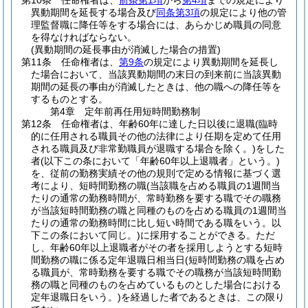
第10条
任命権者は、
前条第1項
から
第4項
までの規定により
異動期間を延長する場合及び
同条第3項
の規定により他の管
理監督職に降任等をする場合には、あらかじめ職員の同意
を得なければならない。
(異動期間の延長事由が消滅した場合の措置)
第11条
任命権者は、
第9条
の規定により異動期間を延長し
た場合において、当該異動期間の末日の到来前に当該異動
期間の延長の事由が消滅したときは、他の職への降任等を
するものとする。
第4章
定年前再任用短時間勤務制
第12条
任命権者は、年齢60年に達した日以後に退職
(臨時
的に任用される職員その他の法律により任期を定めて任用
される職員及び非常勤職員が退職する場合を除く。)
をした
者
(以下この条において「年齢60年以上退職者」という。)
を、従前の勤務実績その他の規則で定める情報に基づく選
考により、短時間勤務の職
(当該職を占める職員の1週間当
たりの通常の勤務時間が、常時勤務を要する職でその職務
が当該短時間勤務の職と同種のものを占める職員の1週間当
たりの通常の勤務時間に比し短い時間である職をいう。以
下この条において同じ。)
に採用することができる。
ただ
し、年齢60年以上退職者がその者を採用しようとする短時
間勤務の職に係る定年退職日相当日
(短時間勤務の職を占め
る職員が、常時勤務を要する職でその職務が当該短時間勤
務の職と同種のものを占めているものとした場合における
定年退職日をいう。)
を経過した者であるときは、この限り