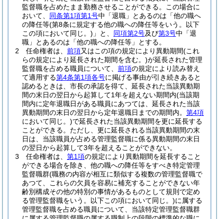
監督職を占めたまま勤務させることができる。
この場合に
おいて、
同条第1項第1号
中「退職」とあるのは「他の職へ
の降任等
(第8条に規定する他の職への降任等をいう。以下
この項において同じ。)
」と、
同項第2号
及び
第3号
中「退
職」とあるのは「他の職への降任等」とする。
2
任命権者は、
前項
又はこの項の規定により異動期間
(これ
らの規定により延長された期間を含む。)
が延長された管理
監督職を占める職員について、
前項
の規定により読み替え
て適用する
第4条第1項各号
に掲げる事由が引き続きあると
認めるときは、市長の承認を得て、延長された当該異動期
間の末日の翌日から起算して1年を超えない期間内
(当該期
間内に定年退職日がある職員にあつては、延長された当該
異動期間の末日の翌日から定年退職日までの期間内。
第4項
において同じ。)
で延長された当該異動期間を更に延長する
ことができる。
ただし、更に延長される当該異動期間の末
日は、当該職員が占める管理監督職に係る異動期間の末日
の翌日から起算して3年を超えることができない。
3
任命権者は、
第1項
の規定により異動期間を延長すること
ができる場合を除き、他の職への降任等をすべき特定管理
監督職群
(職務の内容が相互に類似する複数の管理監督職で
あつて、これらの欠員を容易に補充することができない年
齢別構成その他の特別の事情があるものとして規則で定め
る管理監督職をいう。以下この項において同じ。)
に属する
管理監督職を占める職員について、当該特定管理監督職群
に属する管理監督職の属する職制上の段階の標準的な職に