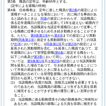
第3条
職員の定年は、年齢65年とする。
(定年による退職の特例)
第4条
任命権者は、定年に達した職員が
第2条
の規定により
退職すべきこととなる場合において、次に掲げる事由があ
ると認めるときは、
同条
の規定にかかわらず、当該職員に
係る定年退職日の翌日から起算して1年を超えない範囲内で
期限を定め、当該職員を当該定年退職日において従事して
いる職務に従事させるため引き続き勤務させることができ
る。
ただし、
第9条第1項
から
第4項
までの規定により異動
期間
(
同条第1項
に規定する異動期間をいう。以下この項及
び
次項
において同じ。)
(
同条第1項
又は
第2項
の規定により
延長された異動期間を含む。)
を延長した職員であつて、定
年退職日において管理監督職
(
第6条
に規定する職をいう。
以下この条及び
第3章
において同じ。)
を占めているものに
ついては、
第9条第1項
又は
第2項
の規定により当該異動期
間を延長した場合であつて、引き続き勤務させることにつ
いて市長の承認を得たときに限るものとし、当該期限は、
当該職員が占めている管理監督職に係る異動期間の末日の
翌日から起算して3年を超えることができない。
(1)
当該職務が高度の知識、技能又は経験を必要とするも
のであるため、当該職員の退職により生ずる欠員を容易
に補充することができず公務の運営に著しい支障が生ず
ること。
(2)
当該職務に係る勤務環境その他の勤務条件に特殊性が
あるため、当該職員の退職による欠員を容易に補充する