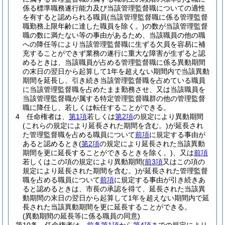
係る標準職務遂行能力及び当該管理監督職についての適性
を有すると認められる職員
(当該管理監督職に係る管理監督
職勤務上限年齢に達した職員を除く。)
の数が当該管理監督
職の数に満たない等の事由があるため、当該職員の他の職
への降任等により当該管理監督職に生ずる欠員を容易に補
充することができず業務の遂行に重大な障害が生ずると認
めるときは、当該職員が占める管理監督職に係る異動期間
の末日の翌日から起算して1年を超えない期間内で当該異動
期間を延長し、引き続き当該管理監督職を占めている職員
に当該管理監督職を占めたまま勤務させ、又は当該職員を
当該管理監督職が属する特定管理監督職群の他の管理監督
職に降任し、若しくは転任することができる。
4
任命権者は、
第1項
若しくは
第2項
の規定により異動期間
(これらの規定により延長された期間を含む。)
が延長され
た管理監督職を占める職員について
前項
に規定する事由が
あると認めるとき
(
第2項
の規定により延長された当該異動
期間を更に延長することができるときを除く。)
、又は
前項
若しくはこの項の規定により異動期間
(
前3項
又はこの項の
規定により延長された期間を含む。)
が延長された管理監督
職を占める職員について
前項
に規定する事由が引き続きあ
ると認めるときは、市長の承認を得て、延長された当該異
動期間の末日の翌日から起算して1年を超えない期間内で延
長された当該異動期間を更に延長することができる。
(異動期間の延長等に係る職員の同意)