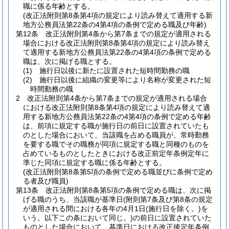
職に係る年齢とする。
(改正法附則第8条第4項の規定により読み替えて適用する新
地方公務員法第22条の4第4項の条例で定める職及び年齢)
第12条
改正法附則第4条から第7条までの規定が適用される
場合における改正法附則第8条第4項の規定により読み替え
て適用する新地方公務員法第22条の4第4項の条例で定める
職は、次に掲げる職とする。
(1)
施行日以後に新たに設置された短時間勤務の職
(2)
施行日以後に組織の変更等により名称が変更された短
時間勤務の職
2
改正法附則第4条から第7条までの規定が適用される場合
における改正法附則第8条第4項の規定により読み替えて適
用する新地方公務員法第22条の4第4項の条例で定める年齢
は、前項に規定する職が施行日の前日に設置されていたも
のとした場合において、当該職を占める職員が、常時勤務
を要する職でその職務が同項に規定する職と同種のものを
占めているものとしたときにおける改正前定年条例定年に
準じた同項に規定する職に係る年齢とする。
(改正法附則第8条第5項の条例で定める職並びに条例で定め
る者及び職員)
第13条
改正法附則第8条第5項の条例で定める職は、次に掲
げる職のうち、当該職が基準日
(附則第7条及び第8条の規定
が適用される間における各年の4月1日
(施行日を除く。)
を
いう。以下この条において同じ。)
の前日に設置されていた
ものとした場合において、基準日における改正後定年条例