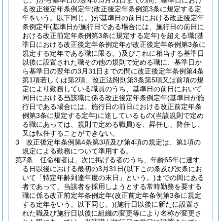
じ。)
から基準日の翌年の3月31日までの間、基準日におけ
る改正後定年条例定年
(改正後定年条例第3条に規定する定
年をいう。以下同じ。)
が基準日の前日における改正後定年
条例定年
(基準日が施行日である場合には、施行日の前日に
おける改正前定年条例第3条に規定する定年)
を超える職
(基
準日における改正後定年条例定年が改正後定年条例第3条に
規定する定年である職に限る。)
及びこれに相当する基準日
以後に設置された職その他の規則で定める職に、基準日か
ら基準日の翌年の3月31日までの間に改正後定年条例第4条
第1項若しくは第2項、改正法附則第3条第5項又は前項の規
定により勤務している職員のうち、基準日の前日において
同日における当該職に係る改正後定年条例定年
(基準日が施
行日である場合には、施行日の前日における改正前定年条
例第3条に規定する定年)
に達しているもの
(当該規則で定め
る職にあっては、規則で定める職員)
を、昇任し、降任し、
又は転任することができない。
3
改正後定年条例第4条第3項及び第4項の規定は、第1項の
規定による勤務について準用する。
第7条
任命権者は、次に掲げる者のうち、年齢65年に達す
る日以後における最初の3月31日
(以下この条及び次条にお
いて「特定年齢到達年度の末日」という。)
までの間にある
者であって、当該者を採用しようとする常時勤務を要する
職に係る改正前定年条例定年
(改正前定年条例第3条に規定
する定年をいう。以下同じ。)
(施行日以後に新たに設置さ
れた職及び施行日以後に組織の変更等により名称が変更さ