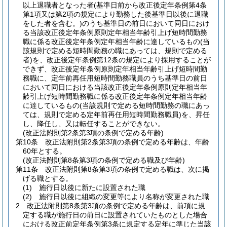
以上退職者となった者
(基準日前から改正後定年条例第4条
第1項又は第2項の規定により勤務した後基準日以後に退職
をした者を含む。)
のうち基準日の前日において同日におけ
る当該改正後定年条例原則定年相当年齢引上げ短時間勤務
職に係る改正後定年条例定年相当年齢に達しているもの
(当
該規則で定める短時間勤務の職にあっては、規則で定める
者)
を、改正後定年条例第12条の規定により採用することが
できず、改正後定年条例原則定年相当年齢引上げ短時間勤
務職に、定年前再任用短時間勤務職員のうち基準日の前日
において同日における当該改正後定年条例原則定年相当年
齢引上げ短時間勤務職に係る改正後定年条例定年相当年齢
に達しているもの
(当該規則で定める短時間勤務の職にあっ
ては、規則で定める定年前再任用短時間勤務職員)
を、昇任
し、降任し、又は転任することができない。
(改正法附則第2条第3項の条例で定める年齢)
第10条
改正法附則第2条第3項の条例で定める年齢は、年齢
60年とする。
(改正法附則第8条第3項の条例で定める職及び年齢)
第11条
改正法附則第8条第3項の条例で定める職は、次に掲
げる職とする。
(1)
施行日以後に新たに設置された職
(2)
施行日以後に組織の変更等により名称が変更された職
2
改正法附則第8条第3項の条例で定める年齢は、前項に規
定する職が施行日の前日に設置されていたものとした場合
における改正前定年条例第3条に規定する定年に準じた当該