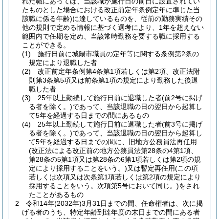
れた職にあっては、当該職が施行日の前日に設置されてい
たものとした場合における改正前定年条例定年に準じた当
該職に係る年齢)
に達しているものを、従前の勤務実績その
他の規則で定める情報に基づく選考により、1年を超えない
範囲内で任期を定め、当該常時勤務を要する職に採用する
ことができる。
(1)
施行日前に城陽市職員の定年等に関する条例第2条の
規定により退職した者
(2)
改正前定年条例第4条第1項若しくは第2項、改正法附
則第3条第5項又は前条第1項の規定により勤務した後退
職した者
(3)
25年以上勤続して施行日前に退職した者
(前2号に掲げ
る者を除く。)
であって、当該退職の日の翌日から起算し
て5年を経過する日までの間にあるもの
(4)
25年以上勤続して施行日前に退職した者
(前3号に掲げ
る者を除く。)
であって、当該退職の日の翌日から起算し
て5年を経過する日までの間に、旧地方公務員法再任用
(改正法による改正前の地方公務員法第28条の4第1項、
第28条の5第1項又は第28条の6第1項若しくは第2項の規
定により採用することをいう。)
又は暫定再任用
(この項
若しくは次項又は次条第1項若しくは第2項の規定により
採用することをいう。次項第5号において同じ。)
をされ
たことがあるもの
2
令和14年
(2032年)
3月31日までの間、任命権者は、次に掲
げる者のうち、特定年齢到達年度の末日までの間にある者