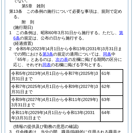
でない。
第5章
雑則
第13条
この条例の施行について必要な事項は、規則で定め
る。
附
則
(施行期日)
1
この条例は、昭和60年3月31日から施行する。
ただし、
第
6条
の規定は、公布の日から施行する。
(経過措置)
2
令和5年
(2023年)
4月1日から令和13年
(2031年)
3月31日ま
での間における
第3条
の規定の適用については、
同条
中
「65年」とあるのは、
次の表
の左欄に掲げる期間の区分に
応じ、それぞれ
同表
の右欄に掲げる字句とする。
令和5年
(2023年)
4月1日から令和7年
(2025年)
3
61年
月31日まで
令和7年
(2025年)
4月1日から令和9年
(2027年)
3
62年
月31日まで
令和9年
(2027年)
4月1日から令和11年
(2029年)
63年
3月31日まで
令和11年
(2029年)
4月1日から令和13年
(2031
64年
年)
3月31日まで
(情報の提供及び勤務の意思の確認)
3
任命権者は、当分の間、職員
(臨時的に任用される職員そ