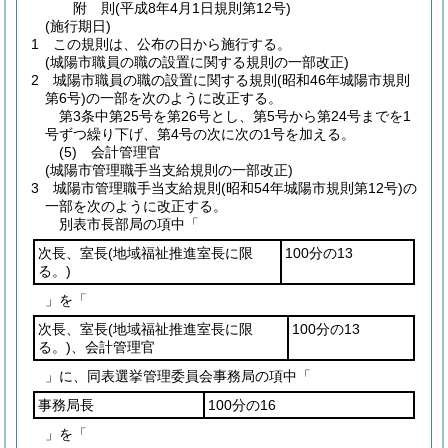
附
則
(平成8年4月1日
規則第12号)
(施行期日)
1
この規則は、公布の日から施行する。
(城陽市職員の職の設置に関する規則の一部改正)
2
城陽市職員の職の設置に関する規則
(昭和46年城陽市規則
第6号)
の一部を次のように改正する。
第3条中第25号を第26号とし、第5号から第24号までを1
号ずつ繰り下げ、第4号の次に次の1号を加える。
(5)
会計管理官
(城陽市管理職手当支給規則の一部改正)
3
城陽市管理職手当支給規則
(昭和54年城陽市規則第12号)
の
一部を次のように改正する。
別表市長部局の項中「
次長、室長
(地域福祉推進室長に限
100分の13
る。)
」を「
次長、室長
(地域福祉推進室長に限
100分の13
る。)
、会計管理官
」に、同表選挙管理委員会事務局の項中「
事務局長
100分の16
」を「