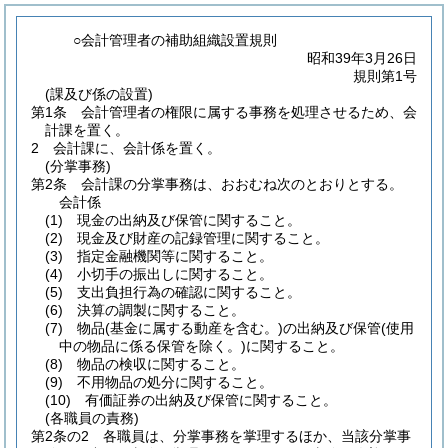
○会計管理者の補助組織設置規則
昭和39年3月26日
規則第1号
(課及び係の設置)
第1条
会計管理者の権限に属する事務を処理させるため、会
計課を置く。
2
会計課に、会計係を置く。
(分掌事務)
第2条
会計課の分掌事務は、おおむね次のとおりとする。
会計係
(1)
現金の出納及び保管に関すること。
(2)
現金及び財産の記録管理に関すること。
(3)
指定金融機関等に関すること。
(4)
小切手の振出しに関すること。
(5)
支出負担行為の確認に関すること。
(6)
決算の調製に関すること。
(7)
物品
(基金に属する動産を含む。)
の出納及び保管
(使用
中の物品に係る保管を除く。)
に関すること。
(8)
物品の検収に関すること。
(9)
不用物品の処分に関すること。
(10)
有価証券の出納及び保管に関すること。
(各職員の責務)
第2条の2
各職員は、分掌事務を掌理するほか、当該分掌事