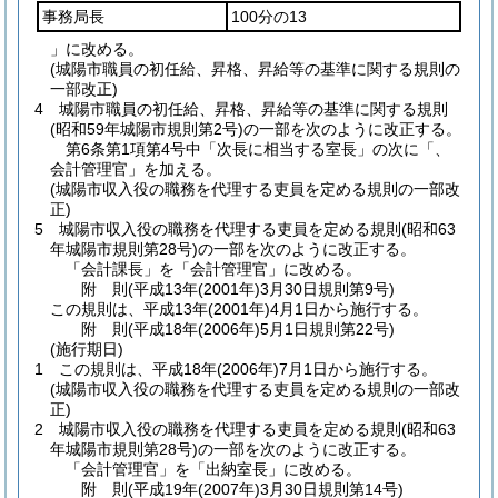
事務局長
100分の13
」に改める。
(城陽市職員の初任給、昇格、昇給等の基準に関する規則の
一部改正)
4
城陽市職員の初任給、昇格、昇給等の基準に関する規則
(昭和59年城陽市規則第2号)
の一部を次のように改正する。
第6条第1項第4号中「次長に相当する室長」の次に「、
会計管理官」を加える。
(城陽市収入役の職務を代理する吏員を定める規則の一部改
正)
5
城陽市収入役の職務を代理する吏員を定める規則
(昭和63
年城陽市規則第28号)
の一部を次のように改正する。
「会計課長」を「会計管理官」に改める。
附
則
(平成13年(2001年)3月30日
規則第9号)
この規則は、平成13年
(2001年)
4月1日から施行する。
附
則
(平成18年(2006年)5月1日
規則第22号)
(施行期日)
1
この規則は、平成18年
(2006年)
7月1日から施行する。
(城陽市収入役の職務を代理する吏員を定める規則の一部改
正)
2
城陽市収入役の職務を代理する吏員を定める規則
(昭和63
年城陽市規則第28号)
の一部を次のように改正する。
「会計管理官」を「出納室長」に改める。
附
則
(平成19年(2007年)3月30日
規則第14号)