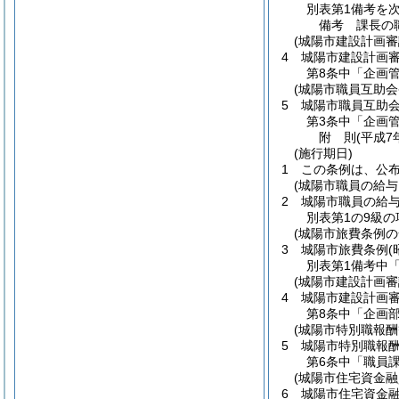
別表第1備考を
備考 課長の
(城陽市建設計画審
4
城陽市建設計画
第8条中「企画
(城陽市職員互助会
5
城陽市職員互助
第3条中「企画
附
則
(平成7
(施行期日)
1
この条例は、公
(城陽市職員の給
2
城陽市職員の給
別表第1の9級
(城陽市旅費条例の
3
城陽市旅費条例
(
別表第1備考中
(城陽市建設計画審
4
城陽市建設計画
第8条中「企画
(城陽市特別職報
5
城陽市特別職報
第6条中「職員
(城陽市住宅資金
6
城陽市住宅資金