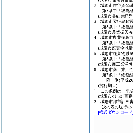
(城陽市住宅資金
2
城陽市住宅資金
第7条中「総務
(城陽市零細農経
3
城陽市零細農経
第8条中「総務
(城陽市農業振興協
4
城陽市農業振興
第7条中「総務
(城陽市廃棄物減
5
城陽市廃棄物減
第8条中「総務
(城陽市商工業活
6
城陽市商工業活
第7条中「総務
附
則
(平成26
(施行期日)
1
この条例は、平成
(城陽市都市計画審
2
城陽市都市計画
次の表の現行の
[様式ダウンロード