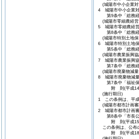
(城陽市中小企業
4
城陽市中小企業
第9条中「総務
(城陽市零細農経
5
城陽市零細農経
第8条中「総務
(城陽市特別土地
6
城陽市特別土地
第5条中「総務
(城陽市農業振興協
7
城陽市農業振興
第7条中「総務
(城陽市廃棄物減
8
城陽市廃棄物減
第7条中「福祉
附
則
(平成14
(施行期日)
1
この条例は、平成
(城陽市都市計画審
2
城陽市都市計画
第8条中「市長
附
則
(平成15
この条例は、公布
附
則
(平成18
(施行期日)