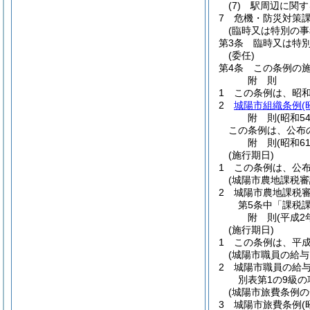
(7)
駅周辺に関す
7
危機・防災対策
(臨時又は特別の事
第3条
臨時又は特
(委任)
第4条
この条例の
附
則
1
この条例は、昭和
2
城陽市組織条例
(
附
則
(昭和5
この条例は、公布
附
則
(昭和6
(施行期日)
1
この条例は、公
(城陽市農地課税審
2
城陽市農地課税
第5条中「課税
附
則
(平成2
(施行期日)
1
この条例は、平成
(城陽市職員の給
2
城陽市職員の給
別表第1の9級
(城陽市旅費条例の
3
城陽市旅費条例
(