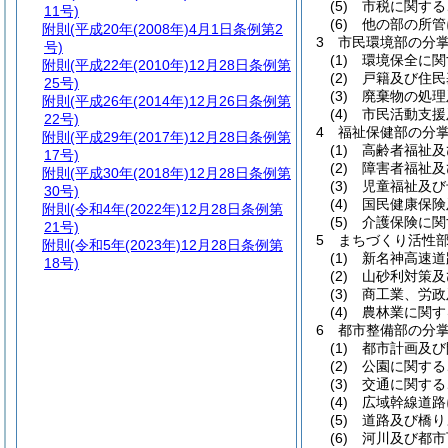
(5)
市税に関する
11号)
(6)
他の部の所管
附則
(平成20年(2008年)4月1日条例第2
3
市民環境部の分
号)
(1)
環境保全に関
附則
(平成22年(2010年)12月28日条例第
(2)
戸籍及び住民
25号)
(3)
廃棄物の処理
附則
(平成26年(2014年)12月26日条例第
(4)
市民活動支援
22号)
4
福祉保健部の分
附則
(平成29年(2017年)12月28日条例第
(1)
高齢者福祉及
17号)
(2)
障害者福祉及
附則
(平成30年(2018年)12月28日条例第
(3)
児童福祉及び
30号)
(4)
国民健康保険
附則
(令和4年(2022年)12月28日条例第
(5)
介護保険に関
21号)
5
まちづくり活性
附則
(令和5年(2023年)12月28日条例第
(1)
新名神高速道
18号)
(2)
山砂利対策及
(3)
商工業、労政
(4)
農林業に関す
6
都市整備部の分
(1)
都市計画及び
(2)
公園に関する
(3)
交通に関する
(4)
広域幹線道路
(5)
道路及び橋り
(6)
河川及び都市