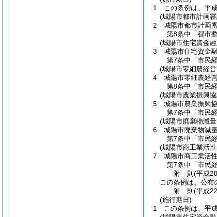
1
この条例は、平成
(城陽市都市計画審
2
城陽市都市計画
第8条中「都市
(城陽市住宅資金
3
城陽市住宅資金
第7条中「市民
(城陽市零細農経
4
城陽市零細農経
第8条中「市民
(城陽市農業振興協
5
城陽市農業振興
第7条中「市民
(城陽市廃棄物減
6
城陽市廃棄物減
第7条中「市民
(城陽市商工業活
7
城陽市商工業活
第7条中「市民
附
則
(平成20
この条例は、公布
附
則
(平成22
(施行期日)
1
この条例は、平成