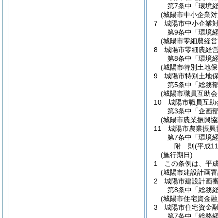
第7条中「環境
(城陽市中小企業
7
城陽市中小企業
第9条中「環境
(城陽市零細農経
8
城陽市零細農経
第8条中「環境
(城陽市特別土地
9
城陽市特別土地
第5条中「総務
(城陽市職員互助会
10
城陽市職員互助
第3条中「企画
(城陽市農業振興協
11
城陽市農業振興
第7条中「環境
附
則
(平成11
(施行期日)
1
この条例は、平成
(城陽市建設計画審
2
城陽市建設計画
第8条中「総務
(城陽市住宅資金
3
城陽市住宅資金
第7条中「総務