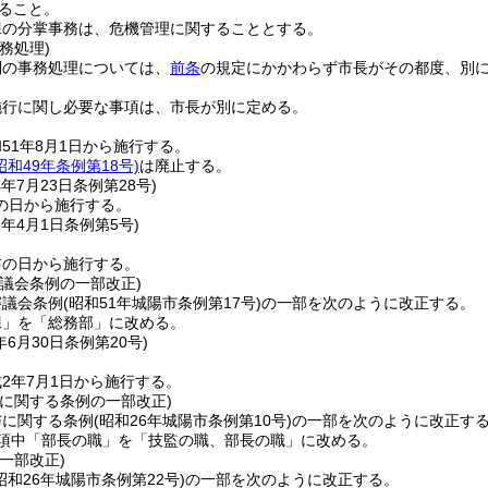
ること。
課の分掌事務は、危機管理に関することとする。
務処理)
別の事務処理については、
前条
の規定にかかわらず市長がその都度、別
施行に関し必要な事項は、市長が別に定める。
51年8月1日から施行する。
昭和49年条例第18号)
は廃止する。
4年7月23日
条例第28号)
の日から施行する。
1年4月1日
条例第5号)
布の日から施行する。
議会条例の一部改正)
審議会条例
(昭和51年城陽市条例第17号)
の一部を次のように改正する。
課」を「総務部」に改める。
年6月30日
条例第20号)
2年7月1日から施行する。
与に関する条例の一部改正)
与に関する条例
(昭和26年城陽市条例第10号)
の一部を次のように改正す
の項中「部長の職」を「技監の職、部長の職」に改める。
一部改正)
昭和26年城陽市条例第22号)
の一部を次のように改正する。