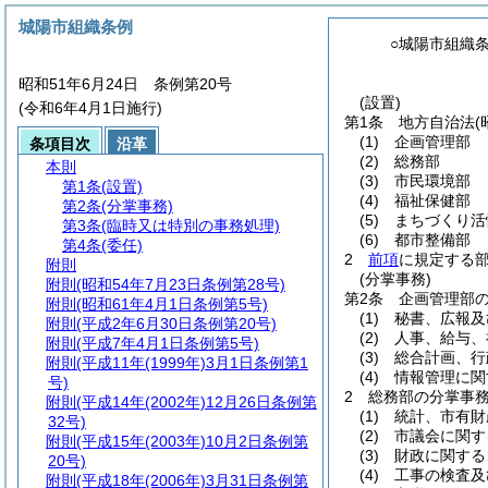
城陽市組織条例
○城陽市組織
昭和51年6月24日 条例第20号
(設置)
(令和6年4月1日施行)
第1条
地方自治法
(
(1)
企画管理部
条項目次
沿革
(2)
総務部
本則
(3)
市民環境部
第1条
(設置)
(4)
福祉保健部
第2条
(分掌事務)
(5)
まちづくり活
第3条
(臨時又は特別の事務処理)
(6)
都市整備部
第4条
(委任)
2
前項
に規定する
附則
(分掌事務)
附則
(昭和54年7月23日条例第28号)
第2条
企画管理部
附則
(昭和61年4月1日条例第5号)
(1)
秘書、広報及
附則
(平成2年6月30日条例第20号)
(2)
人事、給与、
附則
(平成7年4月1日条例第5号)
(3)
総合計画、行
附則
(平成11年(1999年)3月1日条例第1
(4)
情報管理に関
号)
2
総務部の分掌事
附則
(平成14年(2002年)12月26日条例第
(1)
統計、市有財
32号)
(2)
市議会に関す
附則
(平成15年(2003年)10月2日条例第
(3)
財政に関する
20号)
(4)
工事の検査及
附則
(平成18年(2006年)3月31日条例第