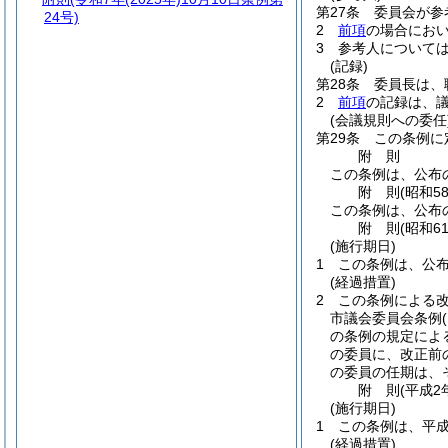
第27条
委員会が参
24号)
2
前項
の場合にお
3
参考人について
(記録)
第28条
委員長は、
2
前項
の記録は、
(会議規則への委任
第29条
この条例に
附
則
この条例は、公布
附
則
(昭和5
この条例は、公布
附
則
(昭和6
(施行期日)
1
この条例は、公
(経過措置)
2
この条例による
市議会委員会条例
の条例の規定によ
の委員に、改正前
の委員の任期は、
附
則
(平成2
(施行期日)
1
この条例は、平成
(経過措置)