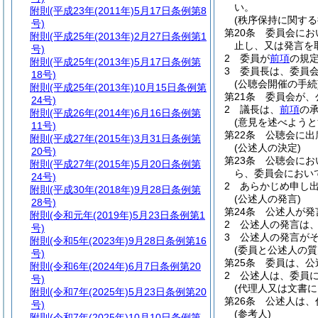
い。
附則
(平成23年(2011年)5月17日条例第8
(秩序保持に関する
号)
第20条
委員会にお
附則
(平成25年(2013年)2月27日条例第1
止し、又は発言を
号)
2
委員が
前項
の規
附則
(平成25年(2013年)5月17日条例第
3
委員長は、委員
18号)
(公聴会開催の手続
附則
(平成25年(2013年)10月15日条例第
第21条
委員会が、
24号)
2
議長は、
前項
の
附則
(平成26年(2014年)6月16日条例第
(意見を述べようと
11号)
第22条
公聴会に出
附則
(平成27年(2015年)3月31日条例第
(公述人の決定)
20号)
第23条
公聴会にお
附則
(平成27年(2015年)5月20日条例第
ら、委員会におい
24号)
2
あらかじめ申し
附則
(平成30年(2018年)9月28日条例第
(公述人の発言)
28号)
第24条
公述人が発
附則
(令和元年(2019年)5月23日条例第1
2
公述人の発言は
号)
3
公述人の発言が
附則
(令和5年(2023年)9月28日条例第16
(委員と公述人の質
号)
第25条
委員は、公
附則
(令和6年(2024年)6月7日条例第20
2
公述人は、委員
号)
(代理人又は文書に
附則
(令和7年(2025年)5月23日条例第20
第26条
公述人は、
号)
(参考人)
附則
(令和7年(2025年)10月10日条例第