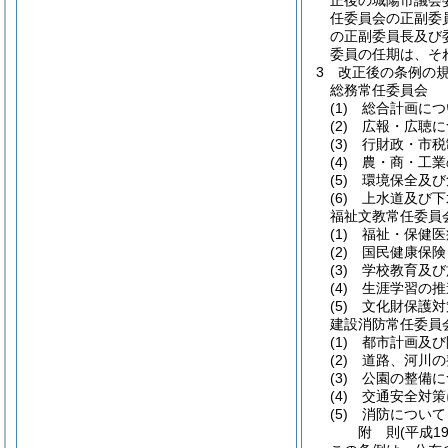
正後の城陽市議会
任委員会の正副委
の正副委員長及び
委員の任期は、そ
3
改正後の条例の
総務常任委員会
(1)
総合計画につ
(2)
広報・広聴に
(3)
行財政・市税
(4)
農・商・工業
(5)
環境保全及び
(6)
上水道及び下
福祉文教常任委員
(1)
福祉・保健医
(2)
国民健康保険
(3)
学校教育及び
(4)
生涯学習の推
(5)
文化財保護対
建設消防常任委員
(1)
都市計画及び
(2)
道路、河川の
(3)
公園の整備に
(4)
交通安全対策
(5)
消防について
附
則
(平成19