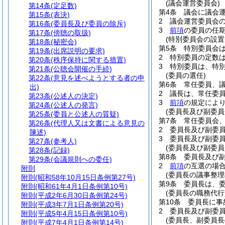
(議会運営委員会)
第14条
(定足数)
第4条
議会に議会
第15条
(表決)
2
議会運営委員会の
第16条
(委員長及び委員の除斥)
3
前項
の委員の任
第17条
(傍聴の取扱)
(特別委員会の設置
第18条
(秘密会)
第5条
特別委員会
第19条
(出席説明の要求)
2
特別委員の定数
第20条
(秩序保持に関する措置)
3
特別委員は、特
第21条
(公聴会開催の手続)
(委員の選任)
第22条
(意見を述べようとする者の申
第6条
常任委員、
出)
2
議長は、常任委
第23条
(公述人の決定)
3
前項
の規定によ
第24条
(公述人の発言)
(委員長及び副委員
第25条
(委員と公述人の質疑)
第7条
常任委員会
第26条
(代理人又は文書による意見の
2
委員長及び副委
陳述)
3
委員長及び副委
第27条
(参考人)
(委員長及び副委
第28条
(記録)
第8条
委員長及び
第29条
(会議規則への委任)
2
前項
の互選の場
附則
(委員長の議事整理
附則
(昭和58年10月15日条例第27号)
第9条
委員長は、
附則
(昭和61年4月1日条例第10号)
(委員長の職務代行
附則
(平成2年6月30日条例第24号)
第10条
委員長に事
附則
(平成3年7月1日条例第20号)
2
委員長及び副委
附則
(平成5年4月15日条例第10号)
(委員長、副委員長
附則
(平成7年4月1日条例第14号)