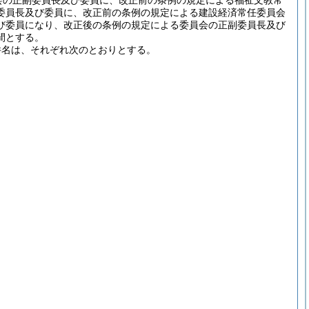
会の正副委員長及び委員に、改正前の条例の規定による福祉文教常
委員長及び委員に、改正前の条例の規定による建設経済常任委員会
び委員になり、改正後の条例の規定による委員会の正副委員長及び
間とする。
件名は、それぞれ次のとおりとする。