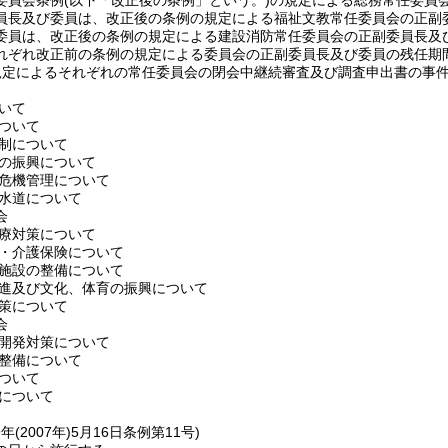
委員会条例
(以下「改正後の条例」という。)
の規定による総務常任委員
員長及び委員は、改正後の条例の規定による福祉文教常任委員会の正副
委員は、改正後の条例の規定による建設消防常任委員会の正副委員長及
れぞれ改正前の条例の規定による委員会の正副委員長及び委員の残任期
規定によるそれぞれの常任委員会の閉会中継続審査及び調査申出書の事
いて
ついて
制について
の振興について
危機管理について
水道について
会
療対策について
・介護保険について
施設の整備について
進及び文化、体育の振興について
策について
会
開発対策について
整備について
ついて
について
年(2007年)5月16日
条例第11号)