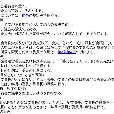
運営委員会を置く。
委員の定数は、7人とする。
期については、
前条
の規定を準用する。
等)
は、必要がある場合において議会の議決で置く。
は、議会の議決で定める。
別委員会に付議された事件が議会において審議されている間在任する。
議会運営委員及び特別委員
(以下「委員」という。)
は、議長が会議にはか
員の申出があるときは、会議にはかつて当該委員の委員会の所属を変更
り所属を変更した常任委員の任期は、
第3条第4項
の例による。
長)
、議会運営委員会及び特別委員会
(以下「委員会」という。)
に委員長及び
員長は、委員会において互選する。
員長の任期は、委員の任期による。
員長がともにないときの互選)
副委員長がともにないときは、議長が委員会の招集日時及び場所を定め
合には、年長の委員が委員長の職務を行う。
権・秩序保持権)
委員会の議事を整理し、秩序を保持する。
)
故があるとき又は委員長が欠けたときは、副委員長が委員長の職務を行
員長にともに事故があるときは、年長の委員が委員長の職務を行う。
の辞任)