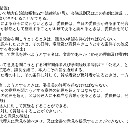
措置)
いて地方自治法
(昭和22年法律第67号)
、会議規則又はこの条例に違反し
取り消させることができる。
定による命令に従わないときは、委員長は、当日の委員会が終るまで発
会が騒然として整理することが困難であると認めるときは、委員会を閉
)
公聴会を開こうとするときは、議長の承認を得なければならない。
承認をしたときは、その日時、場所及び意見をきこうとする案件その他
する者の申出)
席して意見を述べようとする者は、文書であらかじめその理由及び案件
いて意見を聞こうとする利害関係者及び学識経験者等
(以下「公述人」と
て定め、議長を経て、本人にその旨を通知する。
出た者の中に、その案件に対して、賛成者及び反対者があるときは、一
言しようとするときは、委員長の許可を得なければならない。
、その意見を聞こうとする案件の範囲を超えてはならない。
その範囲を超え、又は公述人に不穏当な言動があるときは、委員長は、
疑)
述人に対して質疑をすることができる。
に対して質疑をすることができない。
よる意見の陳述)
代理人に意見を述べさせ、又は文書で意見を提示することができない。