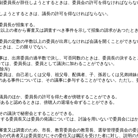
副委員長が辞任しようとするときは、委員会の許可を得なければならな
しようとするときは、議長の許可を得なければならない。
委員長が招集する。
数以上の者から審査又は調査すべき事件を示して招集の請求があつたと
委員の定数の半数以上の委員が出席しなければ会議を開くことができな
ときは、この限りでない。
事は、出席委員の過半数で決し、可否同数のときは、委員長の決すると
いては、委員長は、委員として議決に加わることができない。
除斥)
委員は、自己若しくは父母、祖父母、配偶者、子、孫若しくは兄弟姉妹
のある事件については、その議事に参与することができない。
ただし、
議員のほか、委員長の許可を得た者が傍聴することができる。
があると認めるときは、傍聴人の退場を命ずることができる。
その議決で秘密会とすることができる。
とする委員長又は委員の発議については、討論を用いないで委員会には
審査又は調査のため、市長、教育委員会の教育長、選挙管理委員会の委
会の代表者又は委員並びにその委任又は嘱託を受けた者に対し、説明の