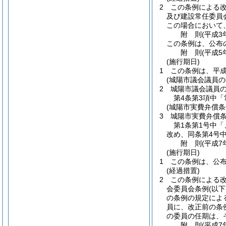
2
この条例による
及び建設常任委員
この場合において
附
則
(平成3
この条例は、公布
附
則
(平成5
(施行期日)
1
この条例は、平成
(城陽市議会議員
2
城陽市議会議員
第4条第3項中
(城陽市実費弁償条
3
城陽市実費弁償
第1条第1号中「
改め、同条第4号中
附
則
(平成7
(施行期日)
1
この条例は、公
(経過措置)
2
この条例による
会委員会条例
(以
の条例の規定によ
員に、改正前の条
の委員の任期は、
附
則
(平成7