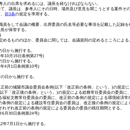
考人の出席を求めるには、議長を経なければならない。
いて、議長は、参考人にその日時、場所及び意見を聞こうとする案件そ
は、
前3条
の規定を準用する。
職員をして会議の概要、出席委員の氏名等必要な事項を記載した記録を
議長が保管する。
)
定めるもののほか、委員会に関しては、会議規則の定めるところによる
の日から施行する。
8年10月15日
条例第27号)
の日から施行する。
1年4月1日
条例第10号)
布の日から施行する。
改正前の城陽市議会委員会条例
(以下「改正前の条例」という。)
の規定に
(以下「改正後の条例」という。)
の規定による総務常任委員会の委員に
る福祉文教常任委員会の委員に、改正前の条例の規定による環境経済常
の条例の規定による建設常任委員会の委員は、改正後の条例の規定によ
それぞれ改正前の条例の規定による委員会の委員の残任期間とする。
年6月30日
条例第24号)
2年7月1日から施行する。