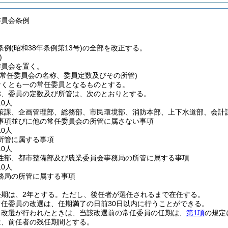
委員会条例
例(昭和38年条例第13号)の全部を改正する。
)
委員会を置く。
、常任委員会の名称、委員定数及びその所管)
なくとも一の常任委員となるものとする。
称、委員の定数及び所管は、次のとおりとする。
0人
策課、企画管理部、総務部、市民環境部、消防本部、上下水道部、会計
事項並びに他の常任委員会の所管に属さない事項
0人
所管に属する事項
0人
性部、都市整備部及び農業委員会事務局の所管に属する事項
0人
務局の所管に属する事項
期は、2年とする。
ただし、後任者が選任されるまで在任する。
任委員の改選は、任期満了の日前30日以内に行うことができる。
る改選が行われたときは、当該改選前の常任委員の任期は、
第1項
の規定
は、前任者の残任期間とする。