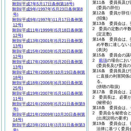
第11条
委員長及び
附則
(平成7年5月17日条例第18号)
(委員の辞任)
附則
(平成9年(1997年)5月23日条例第8
第12条
委員が辞任
号)
(招集)
附則
(平成9年(1997年)11月17日条例第
第13条
委員会は、
12号)
2
委員の定数の半
附則
(平成11年(1999年)5月18日条例第
(定足数)
12号)
第14条
委員会は、
附則
(平成13年(2001年)5月21日条例第
め半数に達しない
13号)
(表決)
附則
(平成15年(2003年)5月20日条例第
第15条
委員会の議
12号)
2
前項
の場合にお
附則
(平成17年(2005年)5月20日条例第
(委員長及び委員の
13号)
第16条
委員長及び
附則
(平成17年(2005年)10月19日条例第
に直接の利害関係
18号)
る。
附則
(平成18年(2006年)6月30日条例第
(傍聴の取扱)
25号)
第17条
委員会は、
附則
(平成19年(2007年)5月16日条例第
2
委員長は、必要
11号)
(秘密会)
附則
(平成21年(2009年)5月21日条例第9
第18条
委員会は、
号)
2
委員会を秘密会
附則
(平成21年(2009年)10月20日条例第
(出席説明の要求)
14号)
第19条
委員会は、
附則
(平成23年(2011年)3月31日条例第3
法律に基づく委員
号)