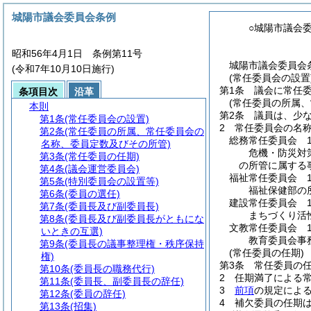
城陽市議会委員会条例
○城陽市議会
昭和56年4月1日 条例第11号
城陽市議会委員会条
(令和7年10月10日施行)
(常任委員会の設置
第1条
議会に常任
条項目次
沿革
(常任委員の所属
本則
第2条
議員は、少
第1条
(常任委員会の設置)
2
常任委員会の名
第2条
(常任委員の所属、常任委員会の
総務常任委員会 1
名称、委員定数及びその所管)
危機・防災対
第3条
(常任委員の任期)
の所管に属する
第4条
(議会運営委員会)
福祉常任委員会 1
第5条
(特別委員会の設置等)
福祉保健部の
第6条
(委員の選任)
建設常任委員会 1
第7条
(委員長及び副委員長)
まちづくり活
第8条
(委員長及び副委員長がともにな
文教常任委員会 1
いときの互選)
教育委員会事
第9条
(委員長の議事整理権・秩序保持
(常任委員の任期)
権)
第3条
常任委員の任
第10条
(委員長の職務代行)
2
任期満了による常
第11条
(委員長、副委員長の辞任)
3
前項
の規定によ
第12条
(委員の辞任)
4
補欠委員の任期
第13条
(招集)