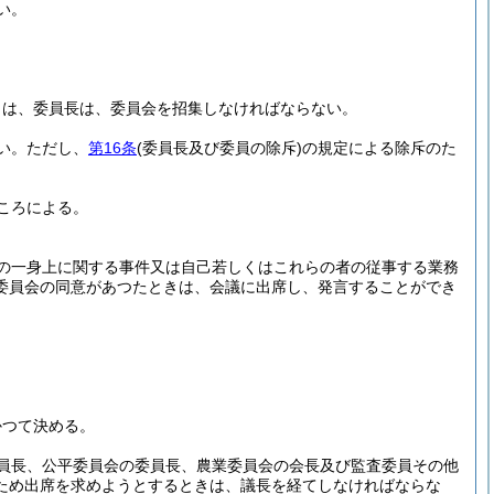
い。
きは、委員長は、委員会を招集しなければならない。
い。
ただし、
第16条
(委員長及び委員の除斥)
の規定による除斥のた
ころによる。
の一身上に関する事件又は自己若しくはこれらの者の従事する業務
委員会の同意があつたときは、会議に出席し、発言することができ
かつて決める。
員長、公平委員会の委員長、農業委員会の会長及び監査委員その他
ため出席を求めようとするときは、議長を経てしなければならな