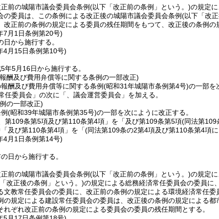
改正前の城陽市議会委員会条例
(以下「改正前の条例」という。)
の規定に
会の委員は、この条例による改正後の城陽市議会委員会条例
(以下「改
、改正前の条例の規定による委員の残任期間をもつて、改正後の条例の
年7月1日
条例第20号)
の日から施行する。
年4月15日
条例第10号)
5年5月16日から施行する。
の報酬及び費用弁償等に関する条例の一部改正)
の報酬及び費用弁償等に関する条例
(昭和31年城陽市条例第4号)
の一部を
「常任委員会」の次に「、議会運営委員会」を加える。
例の一部改正)
条例
(昭和39年城陽市条例第35号)
の一部を次にように改正する。
、第109条第5項及び第110条第4項」を「及び第109条第5項
(同法第10
「及び第110条第4項」を「
(同法第109条の2第4項及び第110条第4
年4月1日
条例第14号)
布の日から施行する。
改正前の城陽市議会委員会条例
(以下「改正前の条例」という。)
の規定に
下「改正後の条例」という。)
の規定による総務経済常任委員会の委員に
る文教常任委員会の委員に、改正前の条例の規定による環境経済常任委
例の規定による建設常任委員会の委員は、改正後の条例の規定による都
それぞれ改正前の条例の規定による委員会の委員の残任期間とする。
年5月17日
条例第18号)