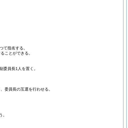
つて指名する。
することができる。
副委員長1人を置く。
て、委員長の互選を行わせる。
う。