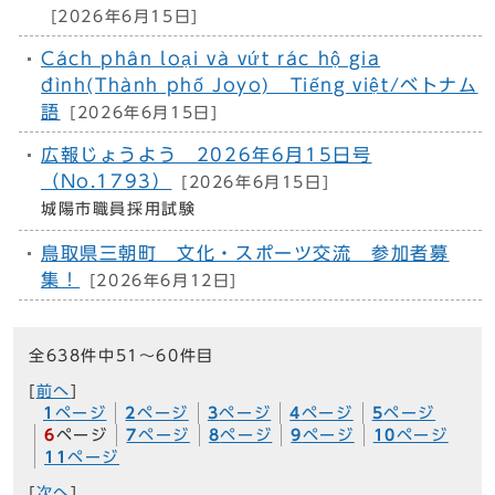
[2026年6月15日]
Cách phân loại và vứt rác hộ gia
đình(Thành phố Joyo) Tiếng việt/ベトナム
語
[2026年6月15日]
広報じょうよう 2026年6月15日号
（No.1793）
[2026年6月15日]
城陽市職員採用試験
鳥取県三朝町 文化・スポーツ交流 参加者募
集！
[2026年6月12日]
全638件中51～60件目
[
前へ
]
1
ページ
2
ページ
3
ページ
4
ページ
5
ページ
6
ページ
7
ページ
8
ページ
9
ページ
10
ページ
11
ページ
[
次へ
]