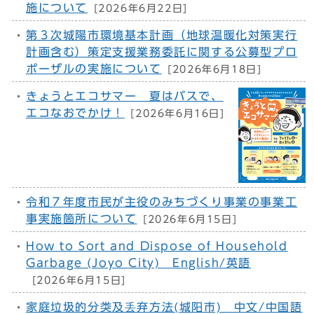
施について
[2026年6月22日]
第３次城陽市環境基本計画（地球温暖化対策実行
計画含む）策定支援業務委託に関する公募型プロ
ポーザルの実施について
[2026年6月18日]
きょうとエコサマー 夏はバスで、
エコなおでかけ！
[2026年6月16日]
令和７年度市民が主役のみちづくり事業の事業工
事実施箇所について
[2026年6月15日]
How to Sort and Dispose of Household
Garbage (Joyo City) English/英語
[2026年6月15日]
家庭垃圾的分类及丢弃方法(城阳市) 中文/中国語