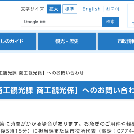
文字サイズ
拡大
標準
English
한국어
検索
T
らしのガイド
観光・歴史
市政情
工観光課 商工観光係】へのお問い合わせ
商工観光課 商工観光係】へのお問い合
答に時間がかかる場合があります。お急ぎのご用件や軽
後5時15分）に担当課または市役所代表（電話：0774-