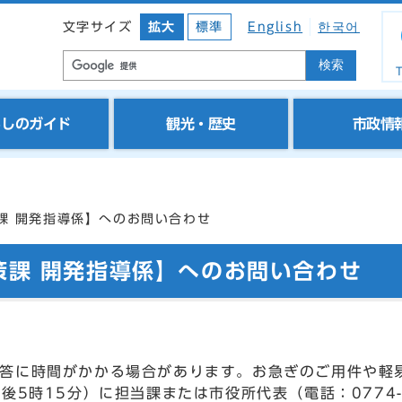
文字サイズ
拡大
標準
English
한국어
検索
T
らしのガイド
観光・歴史
市政情
課 開発指導係】へのお問い合わせ
策課 開発指導係】へのお問い合わせ
答に時間がかかる場合があります。お急ぎのご用件や軽
後5時15分）に担当課または市役所代表（電話：0774-