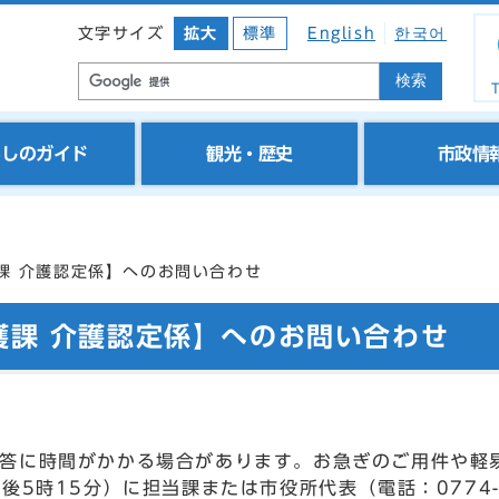
文字サイズ
拡大
標準
English
한국어
検索
T
らしのガイド
観光・歴史
市政情
課 介護認定係】へのお問い合わせ
護課 介護認定係】へのお問い合わせ
答に時間がかかる場合があります。お急ぎのご用件や軽
後5時15分）に担当課または市役所代表（電話：0774-