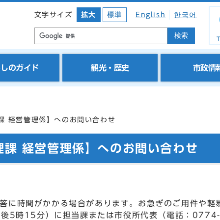
文字サイズ
拡大
標準
English
한국어
検索
T
らしのガイド
観光・歴史
市政情
課 経営管理係】へのお問い合わせ
理課 経営管理係】へのお問い合わせ
答に時間がかかる場合があります。お急ぎのご用件や軽
後5時15分）に担当課または市役所代表（電話：0774-