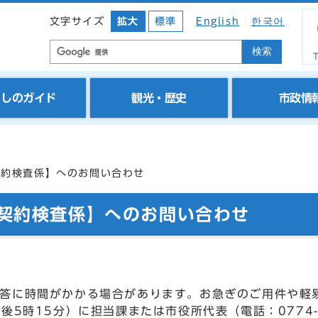
文字サイズ
拡大
標準
English
한국어
検索
T
らしのガイド
観光・歴史
市政情
契約検査係】へのお問い合わせ
 契約検査係】へのお問い合わせ
答に時間がかかる場合があります。お急ぎのご用件や軽
後5時15分）に担当課または市役所代表（電話：0774-