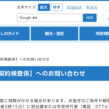
文字サイズ
拡大
標準
English
한국어
検索
T
らしのガイド
観光・歴史
市政情
契約検査係】へのお問い合わせ
 契約検査係】へのお問い合わせ
答に時間がかかる場合があります。お急ぎのご用件や軽
後5時15分）に担当課または市役所代表（電話：0774-