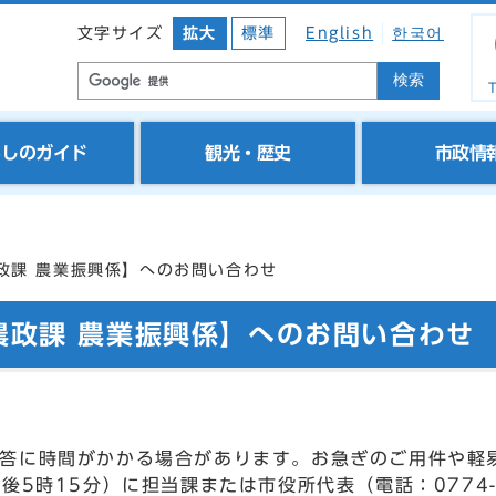
文字サイズ
拡大
標準
English
한국어
検索
T
らしのガイド
観光・歴史
市政情
政課 農業振興係】へのお問い合わせ
農政課 農業振興係】へのお問い合わせ
答に時間がかかる場合があります。お急ぎのご用件や軽
後5時15分）に担当課または市役所代表（電話：0774-