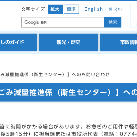
文字サイズ
拡大
標準
English
한국어
検索
T
らしのガイド
観光・歴史
市政情
ごみ減量推進係（衛生センター）】へのお問い合わせ
 ごみ減量推進係（衛生センター）】へ
答に時間がかかる場合があります。お急ぎのご用件や軽
後5時15分）に担当課または市役所代表（電話：0774-