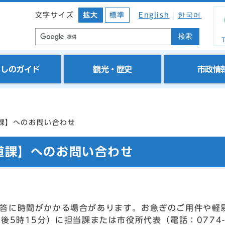
文字サイズ
拡大
標準
English
한국어
検索
T
らしのガイド
観光・歴史
市政情
課】へのお問い合わせ
道課】へのお問い合わせ
答に時間がかかる場合があります。お急ぎのご用件や軽
後5時15分）に担当課または市役所代表（電話：0774-