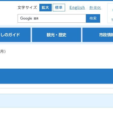
文字サイズ
拡大
標準
English
한국어
検索
T
らしのガイド
観光・歴史
市政情
月)