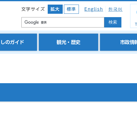
文字サイズ
拡大
標準
English
한국어
検索
T
らしのガイド
観光・歴史
市政情