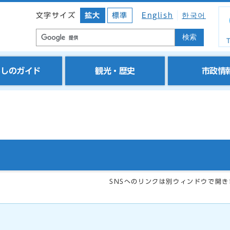
文字サイズ
拡大
標準
English
한국어
検索
T
らしのガイド
観光・歴史
市政情
SNSへのリンクは別ウィンドウで開き