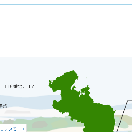
ノ口16番地、17
年始
について